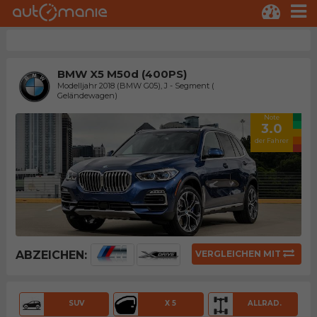
BMW X5 M50d (400PS)
Modelljahr 2018 (BMW G05), J - Segment (
Geländewagen)
Note
3.0
der Fahrer
ABZEICHEN:
VERGLEICHEN MIT
SUV
X 5
ALLRAD.