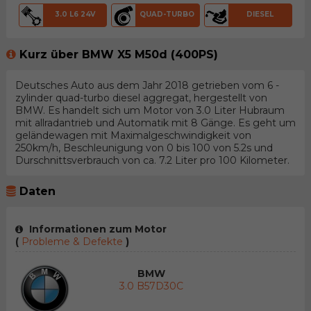
3.0 L6 24V
QUAD-TURBO
DIESEL
Kurz über BMW X5 M50d (400PS)
Deutsches Auto aus dem Jahr 2018 getrieben vom 6 -
zylinder quad-turbo diesel aggregat, hergestellt von
BMW. Es handelt sich um Motor von 3.0 Liter Hubraum
mit allradantrieb und Automatik mit 8 Gänge. Es geht um
geländewagen mit Maximalgeschwindigkeit von
250km/h, Beschleunigung von 0 bis 100 von 5.2s und
Durschnittsverbrauch von ca. 7.2 Liter pro 100 Kilometer.
Daten
Informationen zum Motor
(
Probleme & Defekte
)
BMW
3.0 B57D30C