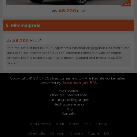
4.0
46.200
ab:
EUR
Minimalpreis
ab
46.200
EUR*
Minimalpreis ist hier nur zur ungefähren Information gegeben und wird durch
das Laden der Informationen aus den leitenden Portals für Auto-Anzeigen
erfrischt. Die Preise der Autos in sehr gutem Zustand sind meistens ca. 20%
teurer.
Copyright © 2015 - 2026 automanie.org - Alle Rechte vorbehalten.
Powered by
Automanijak B.V.
Homepage
Über die Internetseite
Nutzungsbedingungen
Rechtsbelehrung
FAQ
Kontakt
Alfa Romeo
Audi
BMW
BYD
Chery
Chevrolet
Chrysler
Citroen
Cupra
DS