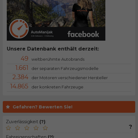
Unsere Datenbank enthält derzeit:
49
weltberühmte Autobrands
1.661
der separaten Fahrzeugsmodelle
2.384
der Motoren verschiedener Hersteller
14.865
der konkreten Fahrzeuge
Gefahren? Bewerten Sie!
Zuverlässigkeit
(?)
:
?
Fahreigenschaften
(?)
: