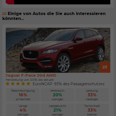
Einige von Autos die Sie auch interessieren
könnten...
Jaguar F-Pace 30d AWD
Herstellung von 2016. bis aktuell
EuroNCAP: 93% des Passagierschutzes
Beschleunigung
Verbrauch
Leistung
16%
20%
33%
schlechter
weniger
niedriger
Länge
Leergewicht
Tankinhalt
4%
21%
33%
weniger
weniger
kleiner