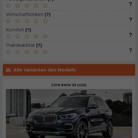
?
Wirtschaftlichkeit
(?)
:
?
Komfort
(?)
:
?
Praktikabilität
(?)
:
?
Alle Varianten des Modells
2018 BMW X5 (G05)