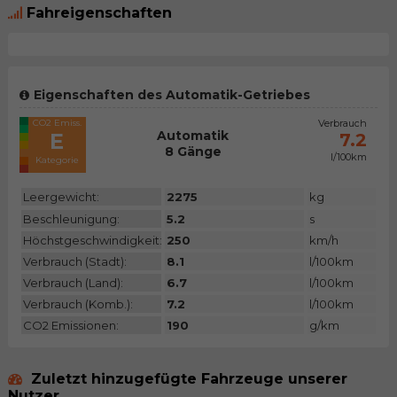
Fahreigenschaften
Eigenschaften des Automatik-Getriebes
CO2 Emiss.
Verbrauch
Automatik
E
7.2
8 Gänge
l/100km
Kategorie
Leergewicht:
2275
kg
Beschleunigung:
5.2
s
Höchstgeschwindigkeit:
250
km/h
Verbrauch (Stadt):
8.1
l/100km
Verbrauch (Land):
6.7
l/100km
Verbrauch (Komb.):
7.2
l/100km
CO2 Emissionen:
190
g/km
Zuletzt hinzugefügte Fahrzeuge unserer
Nutzer