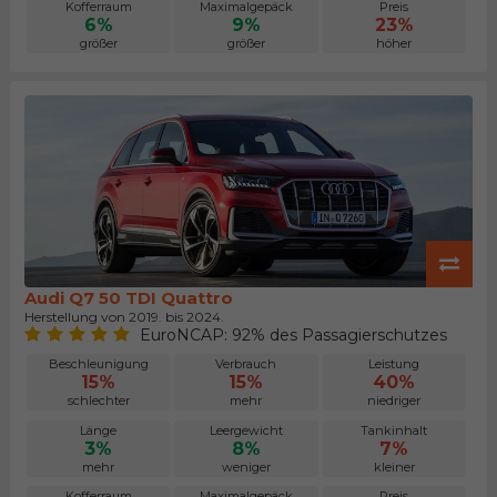
Kofferraum
Maximalgepäck
Preis
6%
9%
23%
größer
größer
höher
Audi Q7 50 TDI Quattro
Herstellung von 2019. bis 2024.
EuroNCAP: 92% des Passagierschutzes
Beschleunigung
Verbrauch
Leistung
15%
15%
40%
schlechter
mehr
niedriger
Länge
Leergewicht
Tankinhalt
3%
8%
7%
mehr
weniger
kleiner
Kofferraum
Maximalgepäck
Preis