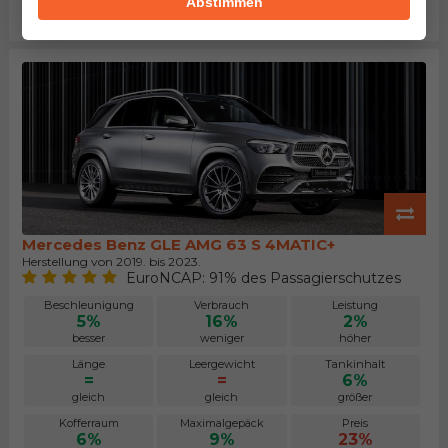
Abstimmen
größer
kleiner
niedriger
Mercedes Benz GLE AMG 63 S 4MATIC+
Herstellung von 2019. bis 2023.
EuroNCAP: 91% des Passagierschutzes
Beschleunigung
Verbrauch
Leistung
5%
16%
2%
besser
weniger
höher
Länge
Leergewicht
Tankinhalt
=
=
6%
gleich
gleich
größer
Kofferraum
Maximalgepäck
Preis
6%
9%
23%