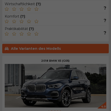
Wirtschaftlichkeit
(?)
:
?
Komfort
(?)
:
?
Praktikabilität
(?)
:
?
Alle Varianten des Modells
2018 BMW X5 (G05)
4.0