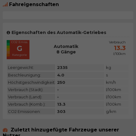
Fahreigenschaften
Eigenschaften des Automatik-Getriebes
CO2 Emiss.
Verbrauch
Automatik
G
13.3
8 Gänge
l/100km
Kategorie
Leergewicht:
2335
kg
Beschleunigung:
4.0
s
Höchstgeschwindigkeit:
250
km/h
Verbrauch (Stadt):
-
l/100km
Verbrauch (Land):
-
l/100km
Verbrauch (Komb.):
13.3
l/100km
CO2 Emissionen:
303
g/km
Zuletzt hinzugefügte Fahrzeuge unserer
Nutzer