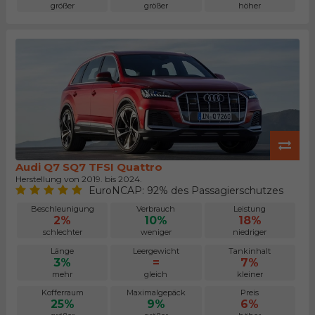
größer
größer
höher
Audi Q7 SQ7 TFSI Quattro
Herstellung von 2019. bis 2024.
EuroNCAP: 92% des Passagierschutzes
Beschleunigung
Verbrauch
Leistung
2%
10%
18%
schlechter
weniger
niedriger
Länge
Leergewicht
Tankinhalt
3%
=
7%
mehr
gleich
kleiner
Kofferraum
Maximalgepäck
Preis
25%
9%
6%