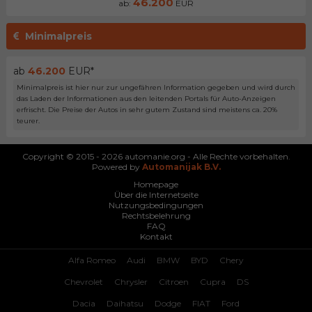
46.200
ab:
EUR
Minimalpreis
ab
46.200
EUR*
Minimalpreis ist hier nur zur ungefähren Information gegeben und wird durch
das Laden der Informationen aus den leitenden Portals für Auto-Anzeigen
erfrischt. Die Preise der Autos in sehr gutem Zustand sind meistens ca. 20%
teurer.
Copyright © 2015 - 2026 automanie.org - Alle Rechte vorbehalten.
Powered by
Automanijak B.V.
Homepage
Über die Internetseite
Nutzungsbedingungen
Rechtsbelehrung
FAQ
Kontakt
Alfa Romeo
Audi
BMW
BYD
Chery
Chevrolet
Chrysler
Citroen
Cupra
DS
Dacia
Daihatsu
Dodge
FIAT
Ford