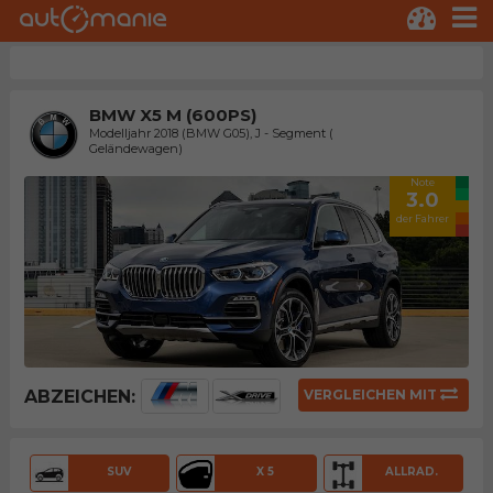
BMW X5 M (600PS)
Modelljahr 2018 (BMW G05), J - Segment (
Geländewagen)
Note
3.0
der Fahrer
ABZEICHEN:
VERGLEICHEN MIT
SUV
X 5
ALLRAD.