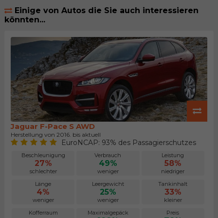
Einige von Autos die Sie auch interessieren
könnten...
Jaguar F-Pace S AWD
Herstellung von 2016. bis aktuell
EuroNCAP: 93% des Passagierschutzes
Beschleunigung
Verbrauch
Leistung
27%
49%
58%
schlechter
weniger
niedriger
Länge
Leergewicht
Tankinhalt
4%
25%
33%
weniger
weniger
kleiner
Kofferraum
Maximalgepäck
Preis