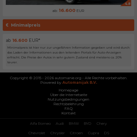
4.8
16.600
ab:
EUR
Minimalpreis
ab
16.600
EUR*
Minimalpreis ist hier nur zur ungefähren Information gegeben und wird durch
das Laden der Informationen aus den leitenden Portals für Auto-Anzeigen
erfrischt. Die Preise der Autos in sehr gutem Zustand sind meistens ca. 20%
teurer.
Copyright © 2015 - 2026 automanie.org - Alle Rechte vorbehalten.
Powered by
Automanijak B.V.
Homepage
Über die Internetseite
Nutzungsbedingungen
Rechtsbelehrung
FAQ
Kontakt
Alfa Romeo
Audi
BMW
BYD
Chery
Chevrolet
Chrysler
Citroen
Cupra
DS