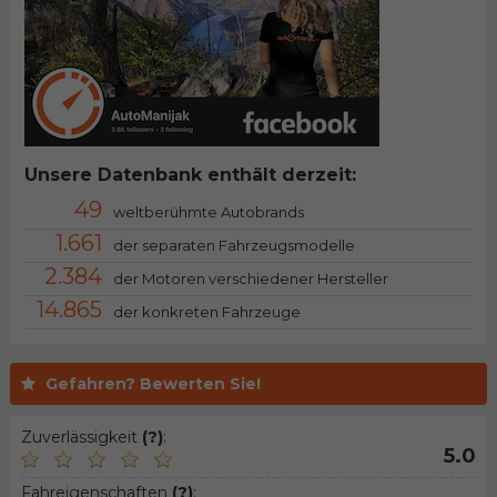
Unsere Datenbank enthält derzeit:
49
weltberühmte Autobrands
1.661
der separaten Fahrzeugsmodelle
2.384
der Motoren verschiedener Hersteller
14.865
der konkreten Fahrzeuge
Gefahren? Bewerten Sie!
Zuverlässigkeit
(?)
:
5.0
Fahreigenschaften
(?)
: