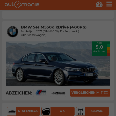
BMW 5er M550d xDrive (400PS)
Modelljahr 2017 (BMW G30), E - Segment (
Oberklassewagen)
Note
5.0
der Fahrer
ABZEICHEN:
VERGLEICHEN MIT
STUFENHECK
X 4
ALLRAD.