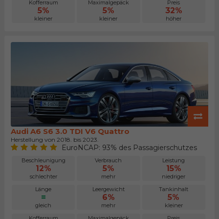
Kofferraum
Maximalgepäck
Preis
5%
5%
32%
kleiner
kleiner
höher
Audi A6 S6 3.0 TDI V6 Quattro
Herstellung von 2018. bis 2023.
EuroNCAP: 93% des Passagierschutzes
Beschleunigung
Verbrauch
Leistung
12%
5%
15%
schlechter
mehr
niedriger
Länge
Leergewicht
Tankinhalt
=
6%
5%
gleich
mehr
kleiner
Kofferraum
Maximalgepäck
Preis