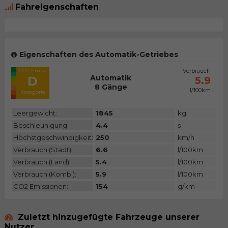
Fahreigenschaften
Eigenschaften des Automatik-Getriebes
CO2 Emiss.
Verbrauch
Automatik
D
5.9
8 Gänge
l/100km
Kategorie
Leergewicht:
1845
kg
Beschleunigung:
4.4
s
Höchstgeschwindigkeit:
250
km/h
Verbrauch (Stadt):
6.6
l/100km
Verbrauch (Land):
5.4
l/100km
Verbrauch (Komb.):
5.9
l/100km
CO2 Emissionen:
154
g/km
Zuletzt hinzugefügte Fahrzeuge unserer
Nutzer