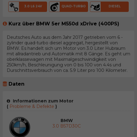
3.0 L6 24V
QUAD-TURBO
DIESEL
Kurz über BMW 5er M550d xDrive (400PS)
Deutsches Auto aus dem Jahr 2017 getrieben vom 6 -
zylinder quad-turbo diesel aggregat, hergestellt von
BMW. Es handelt sich um Motor von 3.0 Liter Hubraum
mit allradantrieb und Automatik mit 8 Gänge. Es geht um
oberklassewagen mit Maximalgeschwindigkeit von
250km/h, Beschleunigung von 0 bis 100 von 4.4s und
Durschnittsverbrauch von ca. 5.9 Liter pro 100 Kilometer.
Daten
Informationen zum Motor
(
Probleme & Defekte
)
BMW
3.0 B57D30C