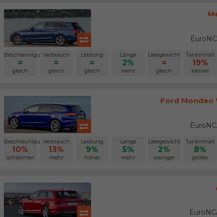
Me
EuroNC
Beschleunigung
Verbrauch
Leistung
Länge
Leergewicht
Tankinhalt
=
=
=
2%
=
19%
gleich
gleich
gleich
mehr
gleich
kleiner
Ford Mondeo W
EuroNCA
Beschleunigung
Verbrauch
Leistung
Länge
Leergewicht
Tankinhalt
10%
13%
9%
5%
2%
8%
schlechter
mehr
höher
mehr
weniger
größer
EuroNCA