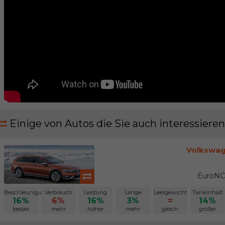
Einige von Autos die Sie auch interessieren
Volkswage
EuroNC
Beschleunigung
Verbrauch
Leistung
Länge
Leergewicht
Tankinhalt
16%
6%
16%
3%
=
14%
besser
mehr
höher
mehr
gleich
größer