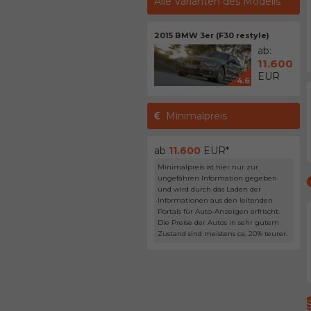
Alle Varianten des Modells
2015 BMW 3er (F30 restyle)
ab:
11.600
EUR
4.6
Minimalpreis
ab
11.600
EUR*
Minimalpreis ist hier nur zur
ungefähren Information gegeben
und wird durch das Laden der
Informationen aus den leitenden
Portals für Auto-Anzeigen erfrischt.
Die Preise der Autos in sehr gutem
Zustand sind meistens ca. 20% teurer.