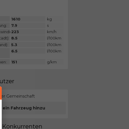
:
1610
kg
ung:
7.9
s
windigkeit:
223
km/h
adt):
8.5
l/100km
and):
5.3
l/100km
6.5
l/100km
nen:
151
g/km
utzer
erer Gemeinschaft
e ein Fahrzeug hinzu
en Konkurrenten