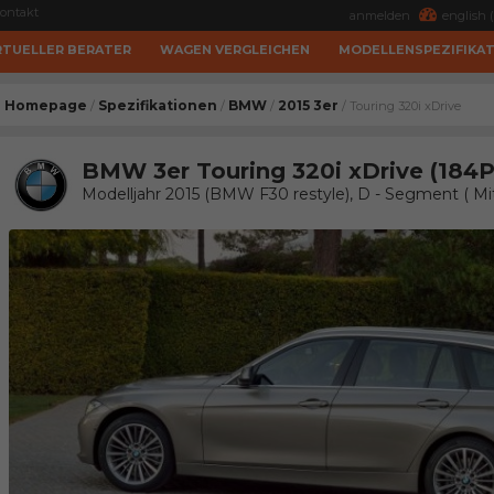
ontakt
anmelden
english (
RTUELLER BERATER
WAGEN VERGLEICHEN
MODELLENSPEZIFIKA
Homepage
Spezifikationen
BMW
2015 3er
/
/
/
/ Touring 320i xDrive
BMW 3er Touring 320i xDrive (184P
Modelljahr 2015 (BMW F30 restyle), D - Segment ( Mi