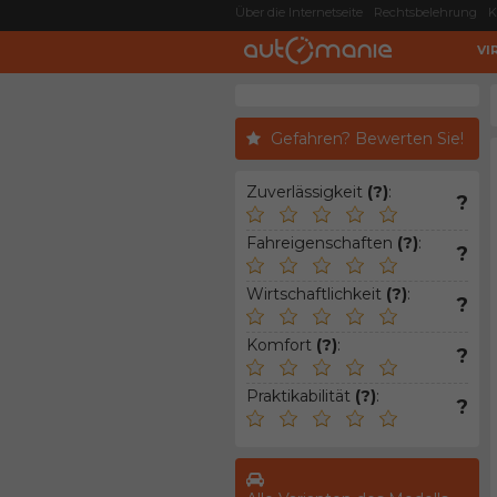
Über die Internetseite
Rechtsbelehrung
K
VI
Gefahren? Bewerten Sie!
Zuverlässigkeit
(?)
:
?
Fahreigenschaften
(?)
:
?
Wirtschaftlichkeit
(?)
:
?
Komfort
(?)
:
?
Praktikabilität
(?)
:
?