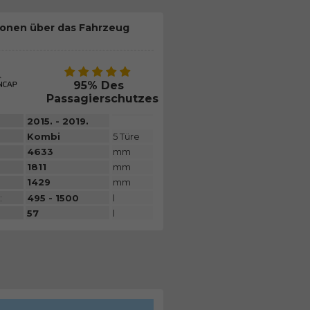
ionen über das Fahrzeug
95% Des
Passagierschutzes
2015. - 2019.
Kombi
5 Türe
4633
mm
1811
mm
1429
mm
:
495 - 1500
l
57
l