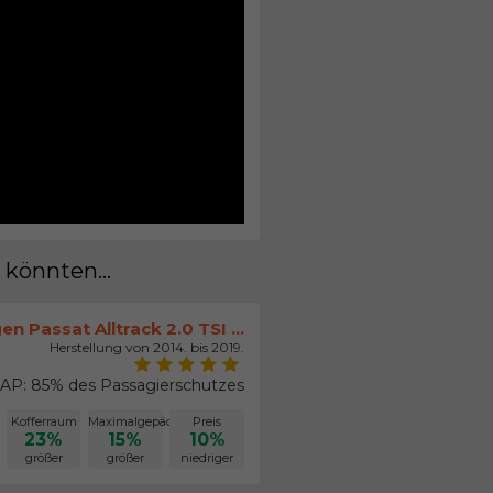
 könnten...
n Passat Alltrack 2.0 TSI ...
Herstellung von 2014. bis 2019.
AP: 85% des Passagierschutzes
Kofferraum
Maximalgepäck
Preis
23%
15%
10%
größer
größer
niedriger