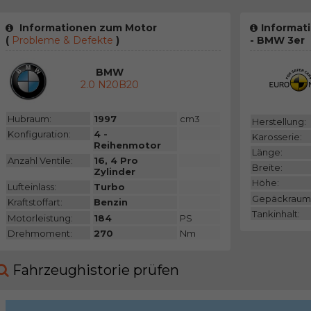
Informationen zum Motor
Informat
(
Probleme & Defekte
)
- BMW 3er
BMW
2.0 N20B20
Hubraum:
1997
cm3
Herstellung:
Konfiguration:
4 -
Karosserie:
Reihenmotor
Länge:
Anzahl Ventile:
16, 4 Pro
Breite:
Zylinder
Höhe:
Lufteinlass:
Turbo
Gepäckraum
Kraftstoffart:
Benzin
Tankinhalt:
Motorleistung:
184
PS
Drehmoment:
270
Nm
Fahrzeughistorie prüfen