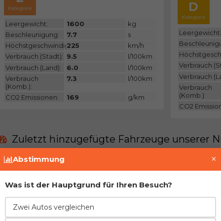
D
Kategorie
Kategorie
Leergewicht:
1600
kg
Leergewicht
Beschleunigung:
7.7
s
Beschleunig
Höchstgeschwindigkeit:
225
km/h
Höchstgesch
Verbrauch (Stadt):
9.5
l/100km
Verbrauch (St
Verbrauch (Land):
6.0
l/100km
Verbrauch (L
Verbrauch
7.3
l/100km
(Komb.):
Verbrauch
(Komb.):
CO2 Emissionen:
169
g/km
CO2 Emissio
Zuletzt hinzugefügte Fahrzeuge unserer N
×
Abstimmung
Derzeit gibt es keine solchen Fahrzeuge in uns
Was ist der Hauptgrund für Ihren Besuch?
Treten Sie der Gemeinschaft bei und fügen Si
Zwei Autos vergleichen
Vor- und Nachteile im Vergleich zur direkt