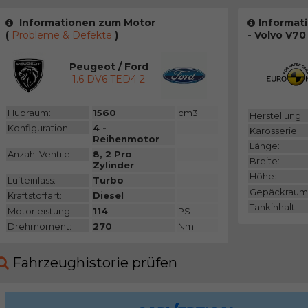
Informationen zum Motor
Informat
(
Probleme & Defekte
)
- Volvo V70
Peugeot / Ford
1.6 DV6 TED4 2
Hubraum:
1560
cm3
Herstellung:
Konfiguration:
4 -
Karosserie:
Reihenmotor
Länge:
Anzahl Ventile:
8, 2 Pro
Breite:
Zylinder
Höhe:
Lufteinlass:
Turbo
Gepäckraum
Kraftstoffart:
Diesel
Tankinhalt:
Motorleistung:
114
PS
Drehmoment:
270
Nm
Fahrzeughistorie prüfen