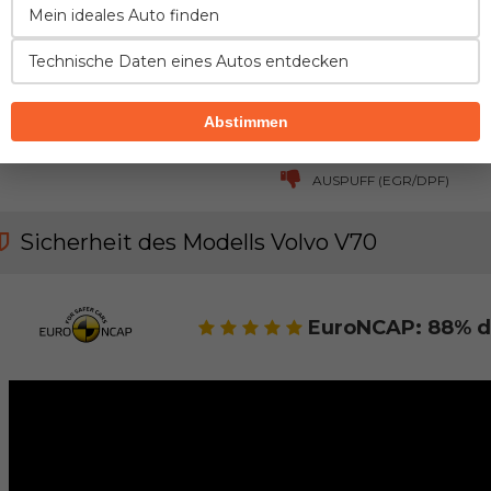
Mein ideales Auto finden
SICHERHEIT
ZUVERLÄSSIGKEIT
KOMFORT
Technische Daten eines Autos entdecken
FAHREIGENSCHAFTEN
VERBRAUCH
GEPÄCKRA
Abstimmen
KRAFTSTOFFVERSORGUNG
LUFTEINFLUSS
KÜHLSYSTEM
AUSPUFF (EGR/DPF)
Sicherheit des Modells Volvo V70
EuroNCAP: 88% d