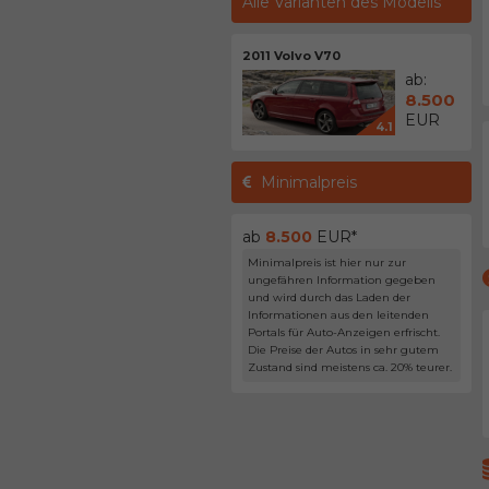
Alle Varianten des Modells
2011 Volvo V70
ab:
8.500
EUR
4.1
Minimalpreis
ab
8.500
EUR*
Minimalpreis ist hier nur zur
ungefähren Information gegeben
und wird durch das Laden der
Informationen aus den leitenden
Portals für Auto-Anzeigen erfrischt.
Die Preise der Autos in sehr gutem
Zustand sind meistens ca. 20% teurer.