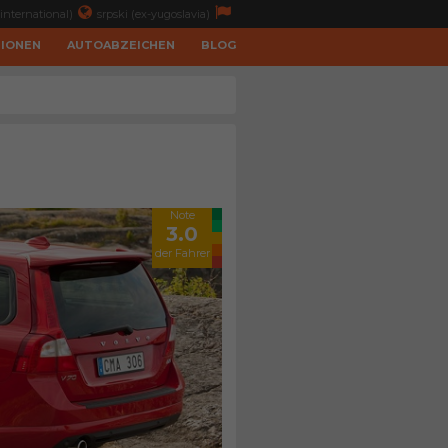
international)
srpski (ex-yugoslavia)
TIONEN
AUTOABZEICHEN
BLOG
Note
3.0
der Fahrer