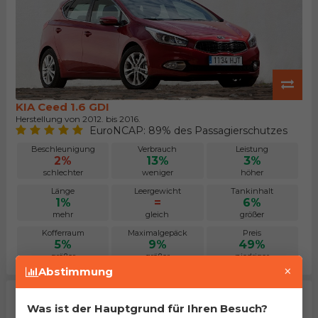
KIA Ceed 1.6 GDI
Herstellung von 2012. bis 2016.
EuroNCAP: 89% des Passagierschutzes
Beschleunigung
Verbrauch
Leistung
2%
13%
3%
schlechter
weniger
höher
Länge
Leergewicht
Tankinhalt
1%
=
6%
mehr
gleich
größer
Kofferraum
Maximalgepäck
Preis
5%
9%
49%
größer
größer
niedriger
×
Abstimmung
Was ist der Hauptgrund für Ihren Besuch?