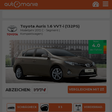
Toyota Auris 1.6 VVT-i (132PS)
Modelljahr 2013, C - Segment (
Kompaktwagen)
Note
4.0
der Fahrer
ABZEICHEN:
VERGLEICHEN MIT
SCHRÄGHECK
X 5
VORDERRAD.