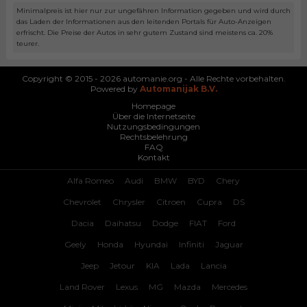
Minimalpreis ist hier nur zur ungefähren Information gegeben und wird durch
das Laden der Informationen aus den leitenden Portals für Auto-Anzeigen
erfrischt. Die Preise der Autos in sehr gutem Zustand sind meistens ca. 20%
teurer.
Copyright © 2015 - 2026 automanie.org - Alle Rechte vorbehalten.
Powered by
Automanijak B.V.
Homepage
Über die Internetseite
Nutzungsbedingungen
Rechtsbelehrung
FAQ
Kontakt
Alfa Romeo
Audi
BMW
BYD
Chery
Chevrolet
Chrysler
Citroen
Cupra
DS
Dacia
Daihatsu
Dodge
FIAT
Ford
Geely
Honda
Hyundai
Infiniti
Jaguar
Jeep
Jetour
KIA
Lada
Lancia
Land Rover
Lexus
MG
Mazda
Mercedes