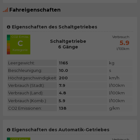
Fahreigenschaften
Eigenschaften des Schaltgetriebes
CO2 Emiss.
Verbrauch
Schaltgetriebe
C
5.9
6 Gänge
l/100km
Kategorie
Leergewicht:
1165
kg
Beschleunigung:
10.0
s
Höchstgeschwindigkeit:
200
km/h
Verbrauch (Stadt):
7.9
l/100km
Verbrauch (Land):
4.8
l/100km
Verbrauch (Komb.):
5.9
l/100km
CO2 Emissionen:
138
g/km
Eigenschaften des Automatik-Getriebes
CO2 Emiss.
Verbrauch