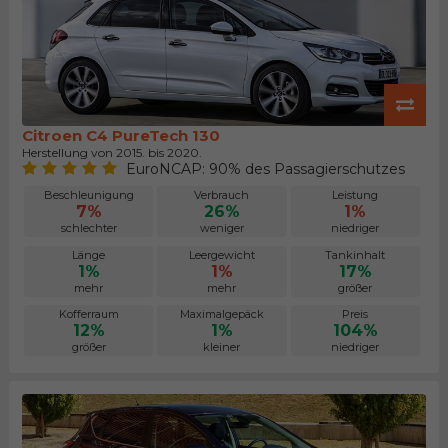
Citroen C4 PureTech 130
Herstellung von 2015. bis 2020.
EuroNCAP: 90% des Passagierschutzes
Beschleunigung
Verbrauch
Leistung
7%
26%
1%
schlechter
weniger
niedriger
Länge
Leergewicht
Tankinhalt
1%
1%
17%
mehr
mehr
größer
Kofferraum
Maximalgepäck
Preis
12%
1%
104%
größer
kleiner
niedriger