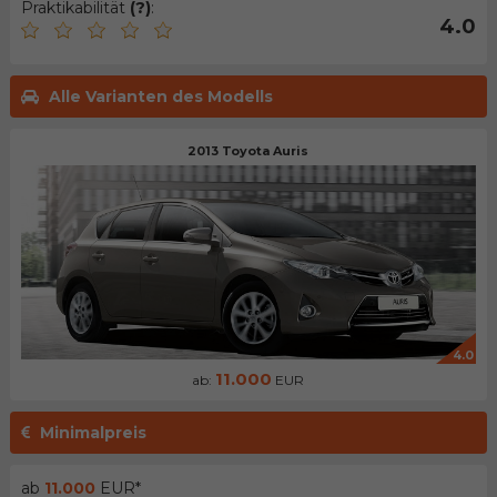
Praktikabilität
(?)
:
4.0
Alle Varianten des Modells
2013 Toyota Auris
4.0
11.000
ab:
EUR
Minimalpreis
ab
11.000
EUR*