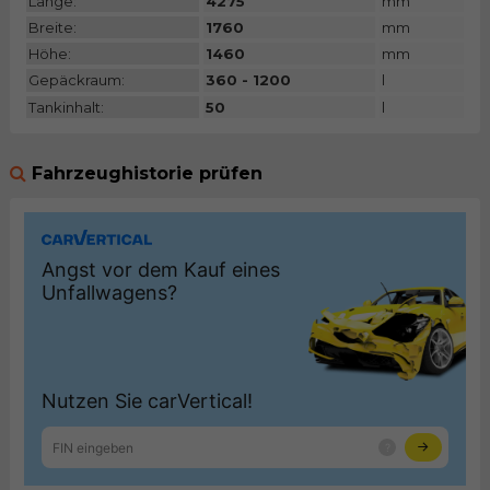
Länge:
4275
mm
Breite:
1760
mm
Höhe:
1460
mm
Gepäckraum:
360 - 1200
l
Tankinhalt:
50
l
Fahrzeughistorie prüfen