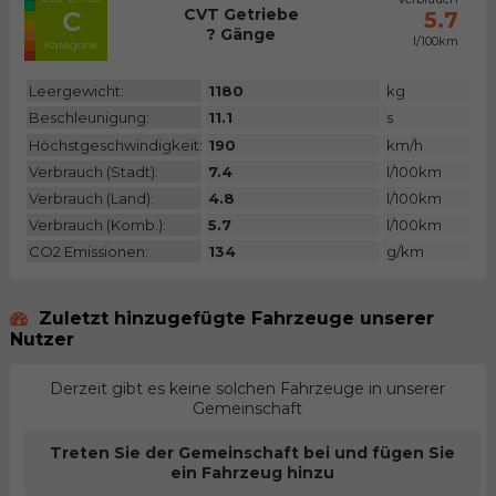
CVT Getriebe
C
5.7
? Gänge
l/100km
Kategorie
Leergewicht:
1180
kg
Beschleunigung:
11.1
s
Höchstgeschwindigkeit:
190
km/h
Verbrauch (Stadt):
7.4
l/100km
Verbrauch (Land):
4.8
l/100km
Verbrauch (Komb.):
5.7
l/100km
CO2 Emissionen:
134
g/km
Zuletzt hinzugefügte Fahrzeuge unserer
Nutzer
Derzeit gibt es keine solchen Fahrzeuge in unserer
Gemeinschaft
Treten Sie der Gemeinschaft bei und fügen Sie
ein Fahrzeug hinzu