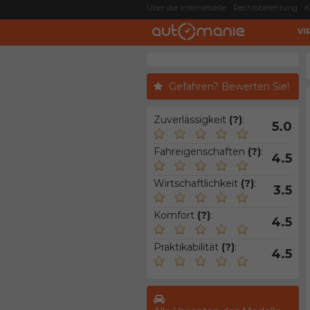
Über die Internetseite
Rechtsbelehrung
K
VI
Gefahren? Bewerten Sie!
Zuverlässigkeit
(?)
:
5.0
Fahreigenschaften
(?)
:
4.5
Wirtschaftlichkeit
(?)
:
3.5
Komfort
(?)
:
4.5
Praktikabilität
(?)
:
4.5