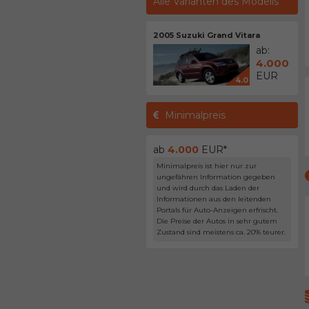
Alle Varianten des Modells
2005 Suzuki Grand Vitara
ab:
4.000
EUR
4.0
Minimalpreis
ab
4.000
EUR*
Minimalpreis ist hier nur zur
ungefähren Information gegeben
und wird durch das Laden der
Informationen aus den leitenden
Portals für Auto-Anzeigen erfrischt.
Die Preise der Autos in sehr gutem
Zustand sind meistens ca. 20% teurer.