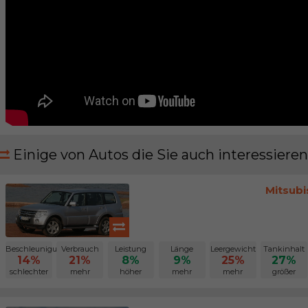
Einige von Autos die Sie auch interessieren
Mitsubi
Beschleunigung
Verbrauch
Leistung
Länge
Leergewicht
Tankinhalt
14%
21%
8%
9%
25%
27%
schlechter
mehr
höher
mehr
mehr
größer