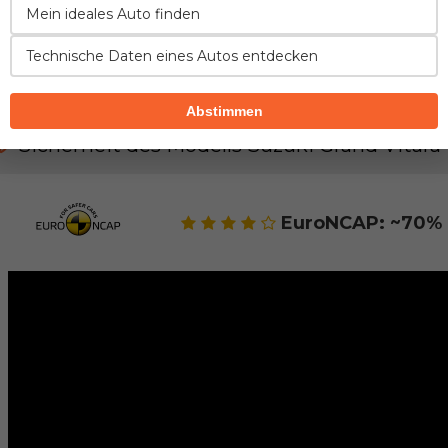
Mein ideales Auto finden
SICHERHEIT
ZUVERLÄSSIGKEIT
KOMFORT
Technische Daten eines Autos entdecken
FAHREIGENSCHAFTEN
VERBRAUCH
Abstimmen
Sicherheit des Modells Suzuki Grand Vitara
EuroNCAP: ~70% 