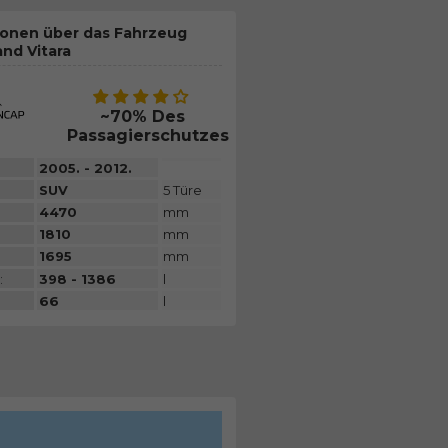
ionen über das Fahrzeug
and Vitara
~70% Des
Passagierschutzes
2005. - 2012.
SUV
5 Türe
4470
mm
1810
mm
1695
mm
:
398 - 1386
l
66
l