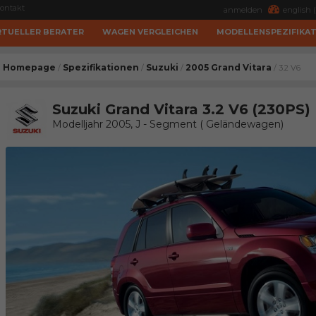
ontakt
anmelden
english (
RTUELLER BERATER
WAGEN VERGLEICHEN
MODELLENSPEZIFIKA
Homepage
Spezifikationen
Suzuki
2005 Grand Vitara
/
/
/
/ 3.2 V6
Suzuki Grand Vitara 3.2 V6 (230PS)
Modelljahr 2005, J - Segment ( Geländewagen)