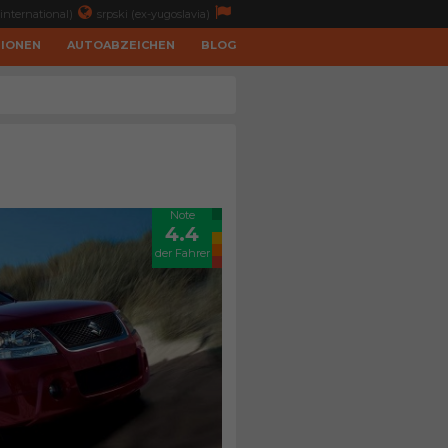
international)
srpski (ex-yugoslavia)
TIONEN
AUTOABZEICHEN
BLOG
Note
4.4
der Fahrer