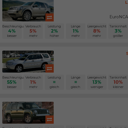
L
EuroNCAP
Beschleunigung
Verbrauch
Leistung
Länge
Leergewicht
Tankinhalt
4%
5%
2%
1%
8%
3%
besser
mehr
höher
mehr
mehr
größer
Beschleunigung
Verbrauch
Leistung
Länge
Leergewicht
Tankinhalt
55%
1%
=
=
13%
10%
besser
mehr
gleich
gleich
weniger
kleiner