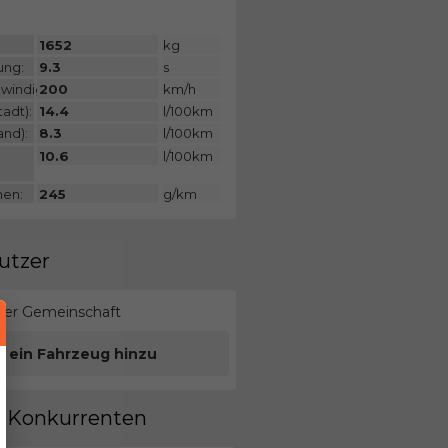
:
1652
kg
ung:
9.3
s
windigkeit:
200
km/h
adt):
14.4
l/100km
and):
8.3
l/100km
10.6
l/100km
nen:
245
g/km
utzer
erer Gemeinschaft
e ein Fahrzeug hinzu
en Konkurrenten