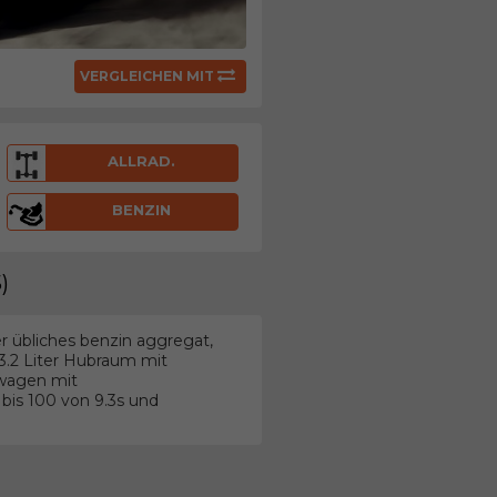
VERGLEICHEN MIT
ALLRAD.
BENZIN
)
r übliches benzin aggregat,
3.2 Liter Hubraum mit
ewagen mit
is 100 von 9.3s und