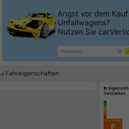
Fahreigenschaften
Eigensch
Getriebes
CO2 Emiss.
F