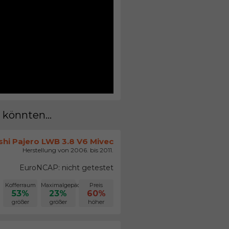
 könnten...
shi Pajero LWB 3.8 V6 Mivec
Herstellung von 2006. bis 2011.
EuroNCAP: nicht getestet
Kofferraum
Maximalgepäck
Preis
53%
23%
60%
größer
größer
höher