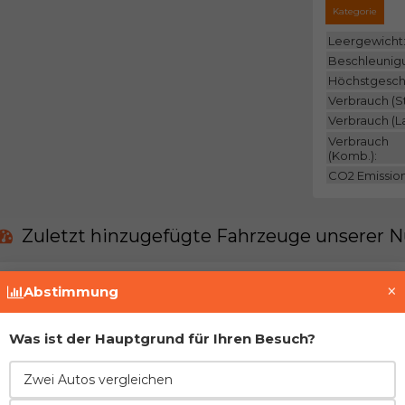
Kategorie
Leergewicht
Beschleunig
Höchstgesch
Verbrauch (St
Verbrauch (L
Verbrauch
(Komb.):
CO2 Emissio
Zuletzt hinzugefügte Fahrzeuge unserer N
Derzeit gibt es keine solchen Fahrzeuge in uns
×
Abstimmung
Treten Sie der Gemeinschaft bei und fügen Si
Was ist der Hauptgrund für Ihren Besuch?
Vor- und Nachteile im Vergleich zur direkt
Zwei Autos vergleichen