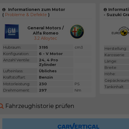
Informationen zum Motor
Informat
(
Probleme & Defekte
)
- Suzuki Gr
General Motors /
Alfa Romeo
3.2 Alloytec
Hubraum:
3195
cm3
Herstellung:
Konfiguration:
6 - V Motor
Karosserie:
Anzahl Ventile:
24, 4 Pro
Länge:
Zylinder
Breite:
Lufteinlass:
Übliches
Höhe:
Kraftstoffart:
Benzin
Gepäckraum
Motorleistung:
230
PS
Tankinhalt:
Drehmoment:
297
Nm
Fahrzeughistorie prüfen