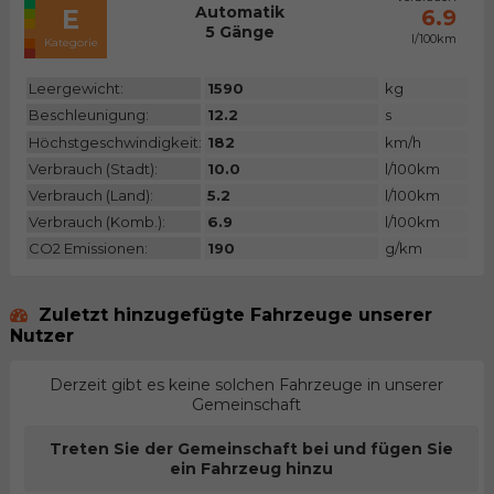
Automatik
E
6.9
5 Gänge
l/100km
Kategorie
Leergewicht:
1590
kg
Beschleunigung:
12.2
s
Höchstgeschwindigkeit:
182
km/h
Verbrauch (Stadt):
10.0
l/100km
Verbrauch (Land):
5.2
l/100km
Verbrauch (Komb.):
6.9
l/100km
CO2 Emissionen:
190
g/km
Zuletzt hinzugefügte Fahrzeuge unserer
Nutzer
Derzeit gibt es keine solchen Fahrzeuge in unserer
Gemeinschaft
Treten Sie der Gemeinschaft bei und fügen Sie
ein Fahrzeug hinzu