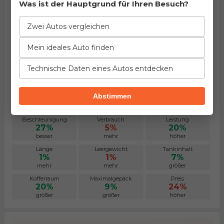
Was ist der Hauptgrund für Ihren Besuch?
Zwei Autos vergleichen
Mein ideales Auto finden
Technische Daten eines Autos entdecken
BMW 5er Touring 520d
Abstimmen
Herstellung von 2003. bis 2007.
EuroNCAP: ~70% des Passagierschutzes
Beschleunigung
Verbrauch
Leistung
27%
5%
20%
besser
mehr
höher
Länge
Leergewicht
Tankinhalt
1%
1%
7%
mehr
mehr
größer
Kofferraum
Maximalgepäck
Preis
20%
9%
24%
größer
größer
höher