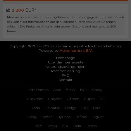
ab
2.200
EUR*
Minimalpreis ist hier nur zur ungefähren Information gegeben und wird durch
das Laden der Informationen aus den leitenden Portals für Auto-Anzeigen
erfrischt. Die Preise der Autos in sehr gutem Zustand sind meistens ca. 20%
teurer.
Copyright © 2015 - 2026 automanie.org - Alle Rechte vorbehalten.
Powered by
Automanijak B.V.
Homepage
Über die Internetseite
Nutzungsbedingungen
Rechtsbelehrung
FAQ
Kontakt
Alfa Romeo
Audi
BMW
BYD
Chery
Chevrolet
Chrysler
Citroen
Cupra
DS
Dacia
Daihatsu
Dodge
FIAT
Ford
Geely
Honda
Hyundai
Infiniti
Jaguar
Jeep
Jetour
KIA
Lada
Lancia