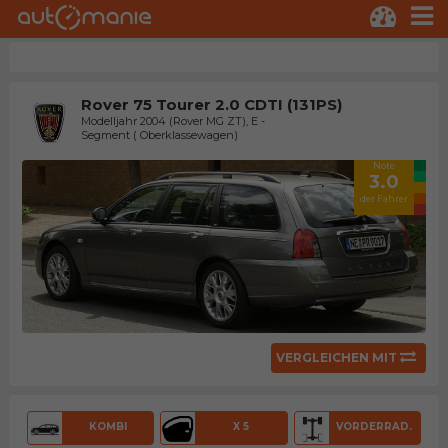
Rover 75 Tourer 2.0 CDTI (131PS)
Modelljahr 2004 (Rover MG ZT), E -
Segment ( Oberklassewagen)
Note
3.0
der Fahrer
VERGLEICHEN MIT
KOMBI
X 5
VORDERRAD.