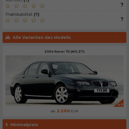
Komfort
(?)
:
?
Praktikabilität
(?)
:
?
Alle Varianten des Modells
2004 Rover 75 (MG ZT)
4.9
2.200
ab:
EUR
Minimalpreis