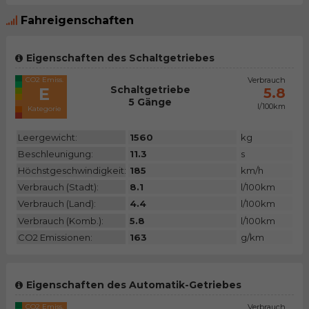
Fahreigenschaften
Eigenschaften des Schaltgetriebes
CO2 Emiss.
Verbrauch
Schaltgetriebe
E
5.8
5 Gänge
l/100km
Kategorie
Leergewicht:
1560
kg
Beschleunigung:
11.3
s
Höchstgeschwindigkeit:
185
km/h
Verbrauch (Stadt):
8.1
l/100km
Verbrauch (Land):
4.4
l/100km
Verbrauch (Komb.):
5.8
l/100km
CO2 Emissionen:
163
g/km
Eigenschaften des Automatik-Getriebes
CO2 Emiss.
Verbrauch