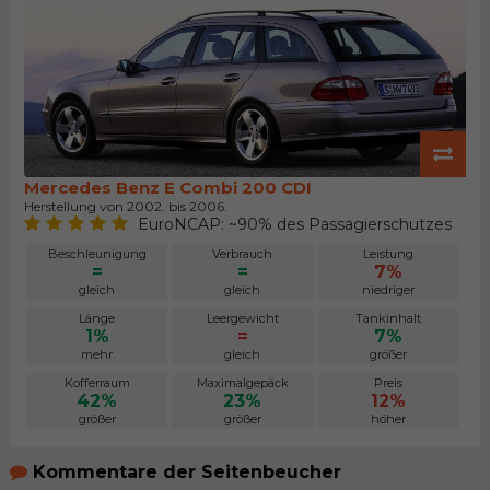
Mercedes Benz E Combi 200 CDI
Herstellung von 2002. bis 2006.
EuroNCAP: ~90% des Passagierschutzes
Beschleunigung
Verbrauch
Leistung
=
=
7%
gleich
gleich
niedriger
Länge
Leergewicht
Tankinhalt
1%
=
7%
mehr
gleich
größer
Kofferraum
Maximalgepäck
Preis
42%
23%
12%
größer
größer
höher
Kommentare der Seitenbeucher