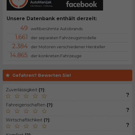
Unsere Datenbank enthält derzeit:
49
weltberühmte Autobrands
1.661
der separaten Fahrzeugsmodelle
2.384
der Motoren verschiedener Hersteller
14.865
der konkreten Fahrzeuge
Gefahren? Bewerten Sie!
Zuverlässigkeit
(?)
:
?
Fahreigenschaften
(?)
:
?
Wirtschaftlichkeit
(?)
:
?