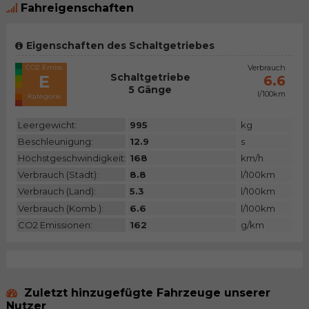
Fahreigenschaften
Eigenschaften des Schaltgetriebes
CO2 Emiss.
Verbrauch
Schaltgetriebe
E
6.6
5 Gänge
l/100km
Kategorie
Leergewicht:
995
kg
Beschleunigung:
12.9
s
Höchstgeschwindigkeit:
168
km/h
Verbrauch (Stadt):
8.8
l/100km
Verbrauch (Land):
5.3
l/100km
Verbrauch (Komb.):
6.6
l/100km
CO2 Emissionen:
162
g/km
Zuletzt hinzugefügte Fahrzeuge unserer
Nutzer