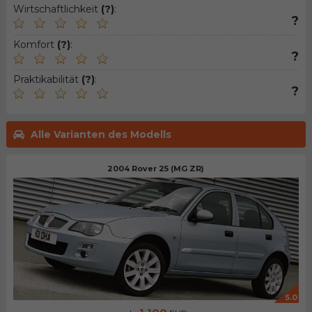
Wirtschaftlichkeit
(?)
:
?
Komfort
(?)
:
?
Praktikabilität
(?)
:
?
Alle Varianten des Modells
2004 Rover 25 (MG ZR)
5.0