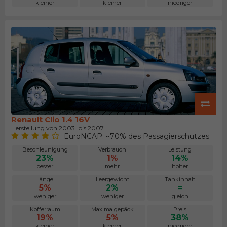
kleiner
kleiner
niedriger
Renault Clio 1.4 16V
Herstellung von 2003. bis 2007.
EuroNCAP: ~70% des Passagierschutzes
Beschleunigung
Verbrauch
Leistung
23%
1%
14%
besser
mehr
höher
Länge
Leergewicht
Tankinhalt
5%
2%
=
weniger
weniger
gleich
Kofferraum
Maximalgepäck
Preis
19%
5%
38%
kleiner
kleiner
niedriger