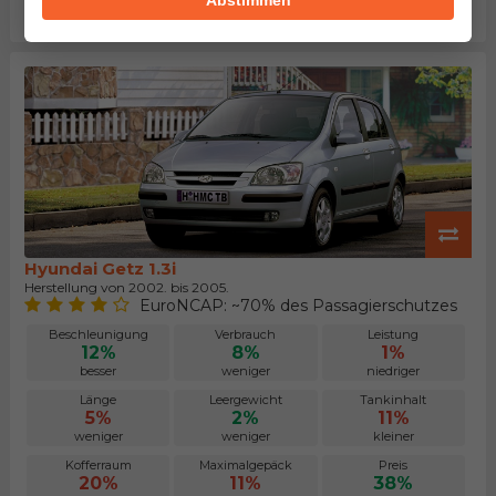
Abstimmen
kleiner
größer
niedriger
Hyundai Getz 1.3i
Herstellung von 2002. bis 2005.
EuroNCAP: ~70% des Passagierschutzes
Beschleunigung
Verbrauch
Leistung
12%
8%
1%
besser
weniger
niedriger
Länge
Leergewicht
Tankinhalt
5%
2%
11%
weniger
weniger
kleiner
Kofferraum
Maximalgepäck
Preis
20%
11%
38%