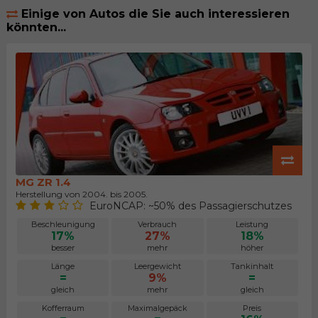
Einige von Autos die Sie auch interessieren
könnten...
MG ZR 1.4
Herstellung von 2004. bis 2005.
EuroNCAP: ~50% des Passagierschutzes
Beschleunigung
Verbrauch
Leistung
17%
27%
18%
besser
mehr
höher
Länge
Leergewicht
Tankinhalt
=
9%
=
gleich
mehr
gleich
Kofferraum
Maximalgepäck
Preis