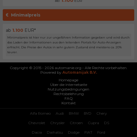
1.100
ab:
EUR
Minimalpreis
ab
1.100
EUR*
Minimalpreis ist hier nur zur ungefähren Information gegeben und wird durch
das Laden der Informationen aus den leitenden Portals für Auto-Anzeigen
erfrischt. Die Preise der Autos in sehr gutem Zustand sind meistens ca. 20%
teurer.
Copyright © 2015 - 2026 automanie.org - Alle Rechte vorbehalten.
Powered by
Automanijak B.V.
Homepage
Über die Internetseite
Nutzungsbedingungen
Rechtsbelehrung
FAQ
Kontakt
Alfa Romeo
Audi
BMW
BYD
Chery
Chevrolet
Chrysler
Citroen
Cupra
DS
Dacia
Daihatsu
Dodge
FIAT
Ford