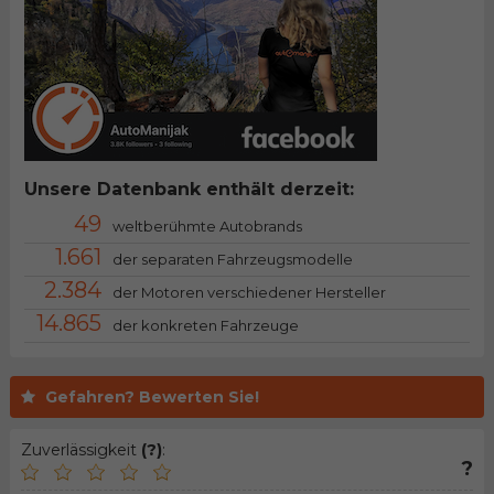
Unsere Datenbank enthält derzeit:
49
weltberühmte Autobrands
1.661
der separaten Fahrzeugsmodelle
2.384
der Motoren verschiedener Hersteller
14.865
der konkreten Fahrzeuge
Gefahren? Bewerten Sie!
Zuverlässigkeit
(?)
:
?