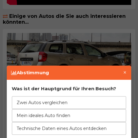
Einige von Autos die Sie auch interessieren
könnten...
×
Abstimmung
Was ist der Hauptgrund für Ihren Besuch?
Dacia Logan MCV 1.5 dCi 90
Herstellung von 2012. bis 2016.
EuroNCAP: 57% des Passagierschutzes
Zwei Autos vergleichen
Beschleunigung
Verbrauch
Leistung
11%
24%
4%
Mein ideales Auto finden
besser
weniger
höher
Länge
Leergewicht
Tankinhalt
Technische Daten eines Autos entdecken
6%
7%
10%
mehr
weniger
kleiner