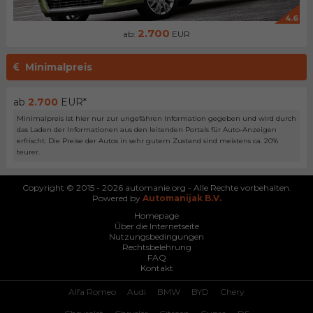
4.6
2.700
ab:
EUR
Minimalpreis
ab
2.700
EUR*
Minimalpreis ist hier nur zur ungefähren Information gegeben und wird durch
das Laden der Informationen aus den leitenden Portals für Auto-Anzeigen
erfrischt. Die Preise der Autos in sehr gutem Zustand sind meistens ca. 20%
teurer.
Copyright © 2015 - 2026 automanie.org - Alle Rechte vorbehalten.
Powered by
Automanijak B.V.
Homepage
Über die Internetseite
Nutzungsbedingungen
Rechtsbelehrung
FAQ
Kontakt
Alfa Romeo
Audi
BMW
BYD
Chery