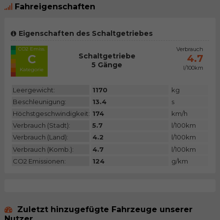
Fahreigenschaften
Eigenschaften des Schaltgetriebes
CO2 Emiss.
Verbrauch
Schaltgetriebe
C
4.7
5 Gänge
l/100km
Kategorie
Leergewicht:
1170
kg
Beschleunigung:
13.4
s
Höchstgeschwindigkeit:
174
km/h
Verbrauch (Stadt):
5.7
l/100km
Verbrauch (Land):
4.2
l/100km
Verbrauch (Komb.):
4.7
l/100km
CO2 Emissionen:
124
g/km
Zuletzt hinzugefügte Fahrzeuge unserer
Nutzer