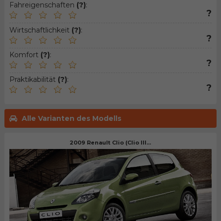
Fahreigenschaften
(?)
:
?
Wirtschaftlichkeit
(?)
:
?
Komfort
(?)
:
?
Praktikabilität
(?)
:
?
Alle Varianten des Modells
2009 Renault Clio (Clio III...