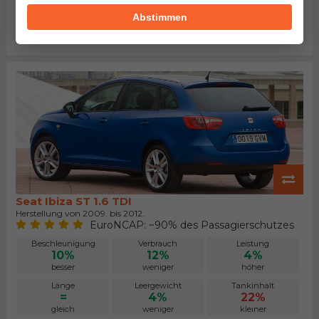
Kofferraum
Maximalgepäck
Preis
Abstimmen
23%
16%
13%
größer
größer
niedriger
Seat Ibiza ST 1.6 TDI
Herstellung von 2009. bis 2012.
EuroNCAP: ~90% des Passagierschutzes
Beschleunigung
Verbrauch
Leistung
10%
12%
4%
besser
weniger
höher
Länge
Leergewicht
Tankinhalt
=
4%
22%
gleich
weniger
kleiner