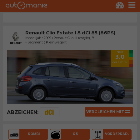
Renault Clio Estate 1.5 dCi 85 (86PS)
Modelljahr 2009 (Renault Clio III restyle), B
- Segment ( Kleinwagen)
Note
3.0
der Fahrer
ABZEICHEN:
VERGLEICHEN MIT
KOMBI
X 5
VORDERRAD.