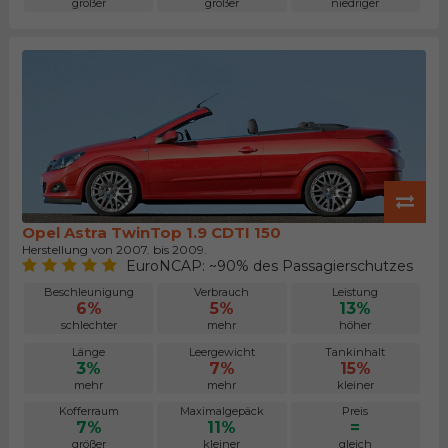
größer
größer
niedriger
Opel Astra TwinTop 1.9 CDTI 150
Herstellung von 2007. bis 2009.
EuroNCAP: ~90% des Passagierschutzes
Beschleunigung
Verbrauch
Leistung
6%
5%
13%
schlechter
mehr
höher
Länge
Leergewicht
Tankinhalt
3%
7%
15%
mehr
mehr
kleiner
Kofferraum
Maximalgepäck
Preis
7%
11%
=
größer
kleiner
gleich