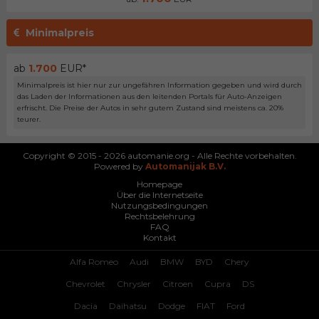
Minimalpreis
ab
1.700
EUR*
Minimalpreis ist hier nur zur ungefähren Information gegeben und wird durch
das Laden der Informationen aus den leitenden Portals für Auto-Anzeigen
erfrischt. Die Preise der Autos in sehr gutem Zustand sind meistens ca. 20%
teurer.
Copyright © 2015 - 2026 automanie.org - Alle Rechte vorbehalten.
Powered by
Automanijak B.V.
Homepage
Über die Internetseite
Nutzungsbedingungen
Rechtsbelehrung
FAQ
Kontakt
Alfa Romeo
Audi
BMW
BYD
Chery
Chevrolet
Chrysler
Citroen
Cupra
DS
Dacia
Daihatsu
Dodge
FIAT
Ford