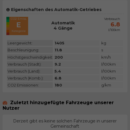
Eigenschaften des Automatik-Getriebes
CO2 Emiss.
Verbrauch
Automatik
E
6.8
4 Gänge
l/100km
Kategorie
Leergewicht:
1405
kg
Beschleunigung:
11.8
s
Höchstgeschwindigkeit:
200
km/h
Verbrauch (Stadt):
9.2
l/100km
Verbrauch (Land):
5.4
l/100km
Verbrauch (Komb.):
6.8
l/100km
CO2 Emissionen:
180
g/km
Zuletzt hinzugefügte Fahrzeuge unserer
Nutzer
Derzeit gibt es keine solchen Fahrzeuge in unserer
Gemeinschaft