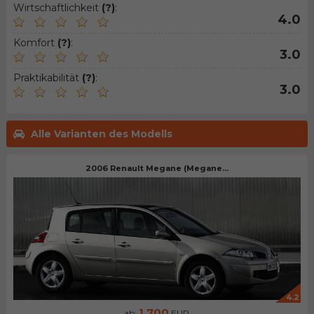
Wirtschaftlichkeit
(?)
:
4.0
Komfort
(?)
:
3.0
Praktikabilität
(?)
:
3.0
Alle Varianten des Modells
2006 Renault Megane (Megane...
4.2
1.700
ab:
EUR