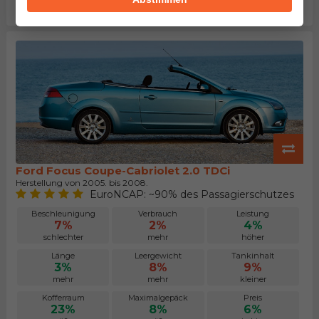
größer
kleiner
höher
Ford Focus Coupe-Cabriolet 2.0 TDCi
Herstellung von 2005. bis 2008.
EuroNCAP: ~90% des Passagierschutzes
Beschleunigung
Verbrauch
Leistung
7%
2%
4%
schlechter
mehr
höher
Länge
Leergewicht
Tankinhalt
3%
8%
9%
mehr
mehr
kleiner
Kofferraum
Maximalgepäck
Preis
23%
8%
6%