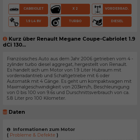
CABRIOLET
X 2
VORDERRAD.
1.9 L4 8V
TURBO
DIESEL
Kurz über Renault Megane Coupe-Cabriolet 1.9
dCi 130...
Französisches Auto aus dem Jahr 2006 getrieben vom 4 -
zylinder turbo diesel aggregat, hergestellt von Renault.
Es handelt sich um Motor von 1.9 Liter Hubraum mit
vorderradantrieb und Schaltgetriebe mit 6 oder
Automatik mit 4 Gänge. Es geht um kompaktwagen mit
Maximalgeschwindigkeit von 203km/h, Beschleunigung
von 0 bis 100 von 9.6s und Durschnittsverbrauch von ca.
5.8 Liter pro 100 Kilometer.
Daten
Informationen zum Motor
(
Probleme & Defekte
)