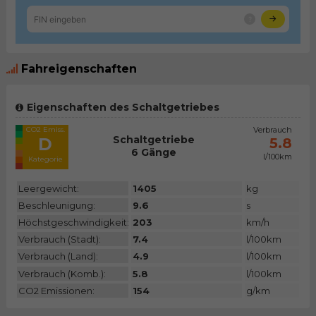
Fahreigenschaften
Eigenschaften des Schaltgetriebes
CO2 Emiss.
Verbrauch
Schaltgetriebe
D
5.8
6 Gänge
l/100km
Kategorie
Leergewicht:
1405
kg
Beschleunigung:
9.6
s
Höchstgeschwindigkeit:
203
km/h
Verbrauch (Stadt):
7.4
l/100km
Verbrauch (Land):
4.9
l/100km
Verbrauch (Komb.):
5.8
l/100km
CO2 Emissionen:
154
g/km