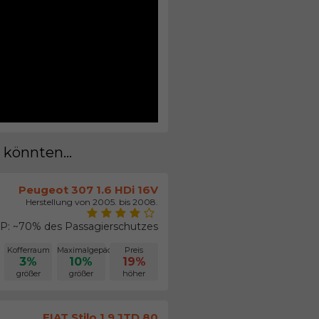
 könnten...
Peugeot 307 1.6 HDi 16V
Herstellung von 2005. bis 2008.
: ~70% des Passagierschutzes
Kofferraum
Maximalgepäck
Preis
3%
10%
19%
größer
größer
höher
FIAT Stilo 1.9 JTD 80