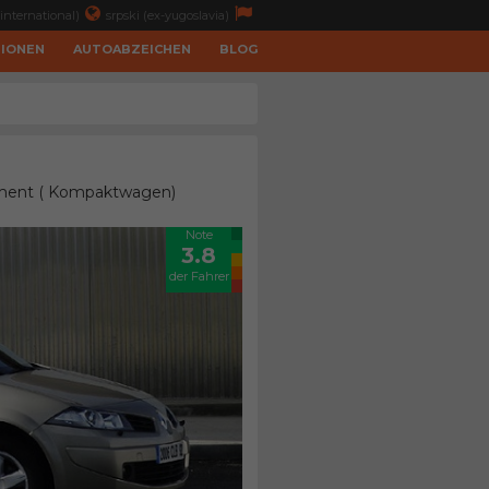
international)
srpski (ex-yugoslavia)
TIONEN
AUTOABZEICHEN
BLOG
egment ( Kompaktwagen)
Note
3.8
der Fahrer