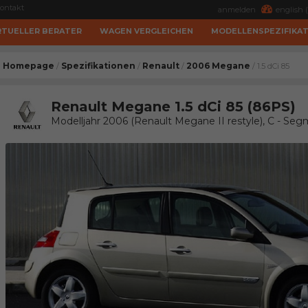
ontakt
anmelden
english (
RTUELLER BERATER
WAGEN VERGLEICHEN
MODELLENSPEZIFIKA
Homepage
Spezifikationen
Renault
2006 Megane
/
/
/
/ 1.5 dCi 85
Renault Megane 1.5 dCi 85 (86PS)
Modelljahr 2006 (Renault Megane II restyle), C - S