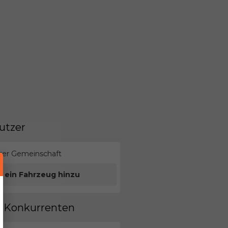
utzer
erer Gemeinschaft
e ein Fahrzeug hinzu
en Konkurrenten