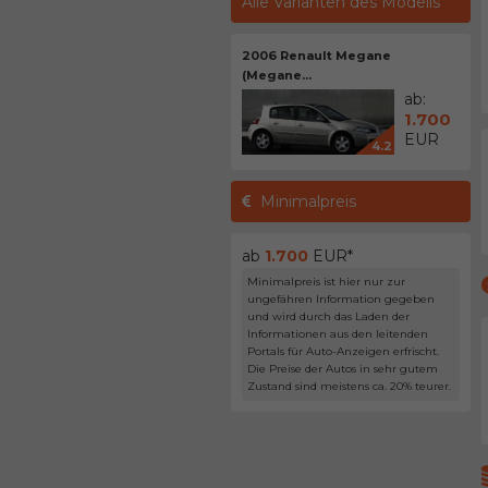
Alle Varianten des Modells
2006 Renault Megane
(Megane...
ab:
1.700
EUR
4.2
Minimalpreis
ab
1.700
EUR*
Minimalpreis ist hier nur zur
ungefähren Information gegeben
und wird durch das Laden der
Informationen aus den leitenden
Portals für Auto-Anzeigen erfrischt.
Die Preise der Autos in sehr gutem
Zustand sind meistens ca. 20% teurer.