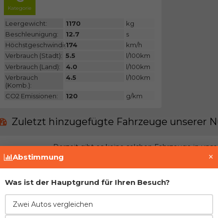
Kategorie
Leergewicht:
1170
kg
Beschleunigung:
12.7
s
Höchstgeschwindigkeit:
174
km/h
Verbrauch (Stadt):
5.5
l/100km
Verbrauch (Land):
4.0
l/100km
Verbrauch
4.5
l/100km
(Komb.):
CO2 Emissionen:
120
g/km
Zuletzt hinzugefügte Fahrzeuge unserer N
Derzeit gibt es keine solchen Fahrzeuge in uns
×
Abstimmung
Treten Sie der Gemeinschaft bei und fügen Si
Was ist der Hauptgrund für Ihren Besuch?
Vor- und Nachteile im Vergleich zur direkt
Zwei Autos vergleichen