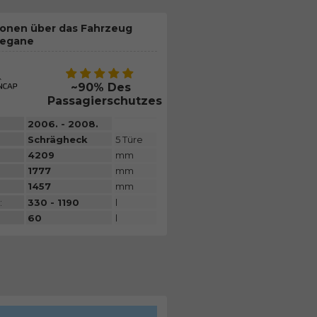
ionen über das Fahrzeug
Megane
~90% Des
Passagierschutzes
2006. - 2008.
Schrägheck
5 Türe
4209
mm
1777
mm
1457
mm
:
330 - 1190
l
60
l