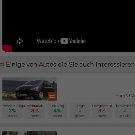
Einige von Autos die Sie auch interessieren
EuroNCAP
Beschleunigung
Verbrauch
Leistung
Länge
Leergewicht
Tankinhalt
2%
8%
4%
=
3%
=
besser
mehr
höher
gleich
mehr
gleich