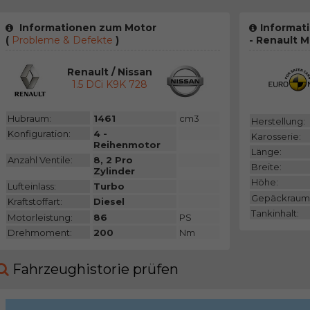
Informationen zum Motor
Informat
(
Probleme & Defekte
)
- Renault 
Renault / Nissan
1.5 DCi K9K 728
Hubraum:
1461
cm3
Herstellung:
Konfiguration:
4 -
Karosserie:
Reihenmotor
Länge:
Anzahl Ventile:
8, 2 Pro
Breite:
Zylinder
Höhe:
Lufteinlass:
Turbo
Gepäckraum
Kraftstoffart:
Diesel
Tankinhalt:
Motorleistung:
86
PS
Drehmoment:
200
Nm
Fahrzeughistorie prüfen