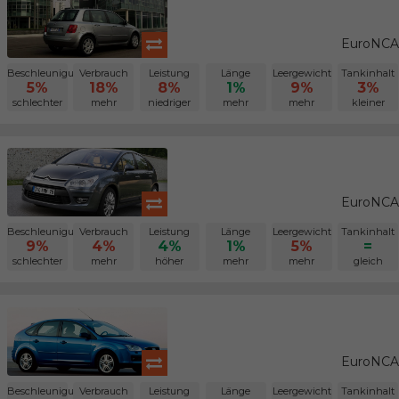
EuroNCAP
Beschleunigung
Verbrauch
Leistung
Länge
Leergewicht
Tankinhalt
5%
18%
8%
1%
9%
3%
schlechter
mehr
niedriger
mehr
mehr
kleiner
EuroNCAP
Beschleunigung
Verbrauch
Leistung
Länge
Leergewicht
Tankinhalt
9%
4%
4%
1%
5%
=
schlechter
mehr
höher
mehr
mehr
gleich
EuroNCAP
Beschleunigung
Verbrauch
Leistung
Länge
Leergewicht
Tankinhalt