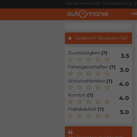
Über die Internetseite
Rechtsbelehrung
K
VI
Gefahren? Bewerten Sie!
Zuverlässigkeit
(?)
:
3.5
Fahreigenschaften
(?)
:
3.0
Wirtschaftlichkeit
(?)
:
4.0
Komfort
(?)
:
4.0
Praktikabilität
(?)
:
5.0