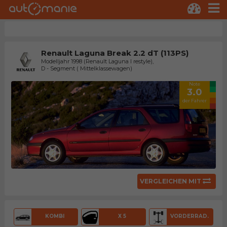
Renault Laguna Break 2.2 dT (113PS)
Modelljahr 1998 (Renault Laguna I restyle),
D - Segment ( Mittelklassewagen)
Note
3.0
der Fahrer
VERGLEICHEN MIT
KOMBI
X 5
VORDERRAD.