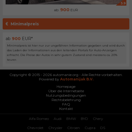
3.9
900
ab:
EUR
Minimalpreis
ab
900
EUR*
Minimalpreis ist hier nur zur ungefähren Information gegeben und wird durch
das Laden der Informationen aus den leitenden Portals für Auto-Anzeigen
erfrischt. Die Preise der Autos in sehr gutem Zustand sind meistens ca. 20%
teurer.
Copyright © 2015 - 2026 automanie.org - Alle Rechte vorbehalten.
Powered by
Automanijak B.V.
Homepage
Über die Internetseite
Nutzungsbedingungen
Rechtsbelehrung
FAQ
Kontakt
Alfa Romeo
Audi
BMW
BYD
Chery
Chevrolet
Chrysler
Citroen
Cupra
DS