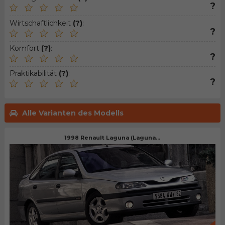
?
Wirtschaftlichkeit
(?)
:
?
Komfort
(?)
:
?
Praktikabilität
(?)
:
?
Alle Varianten des Modells
1998 Renault Laguna (Laguna...