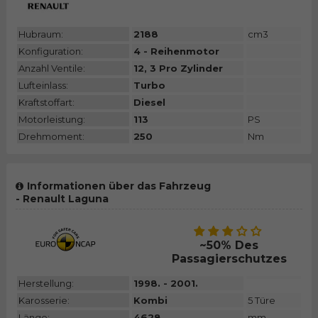
Hubraum:
2188
cm3
Konfiguration:
4 - Reihenmotor
Anzahl Ventile:
12, 3 Pro Zylinder
Lufteinlass:
Turbo
Kraftstoffart:
Diesel
Motorleistung:
113
PS
Drehmoment:
250
Nm
Informationen über das Fahrzeug
- Renault Laguna
~50% Des
Passagierschutzes
Herstellung:
1998. - 2001.
Karosserie:
Kombi
5 Türe
Länge:
4628
mm