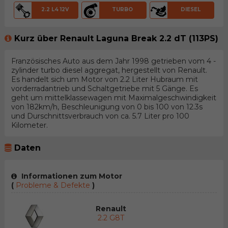
2.2 L4 12V
TURBO
DIESEL
Kurz über Renault Laguna Break 2.2 dT (113PS)
Französisches Auto aus dem Jahr 1998 getrieben vom 4 -
zylinder turbo diesel aggregat, hergestellt von Renault.
Es handelt sich um Motor von 2.2 Liter Hubraum mit
vorderradantrieb und Schaltgetriebe mit 5 Gänge. Es
geht um mittelklassewagen mit Maximalgeschwindigkeit
von 182km/h, Beschleunigung von 0 bis 100 von 12.3s
und Durschnittsverbrauch von ca. 5.7 Liter pro 100
Kilometer.
Daten
Informationen zum Motor
(
Probleme & Defekte
)
Renault
2.2 G8T