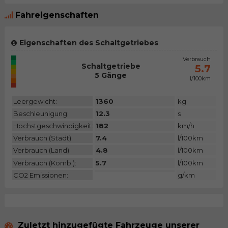
Fahreigenschaften
Eigenschaften des Schaltgetriebes
CO2 Emiss.
Verbrauch
Schaltgetriebe
N/A
5.7
5 Gänge
l/100km
Kategorie
Leergewicht:
1360
kg
Beschleunigung:
12.3
s
Höchstgeschwindigkeit:
182
km/h
Verbrauch (Stadt):
7.4
l/100km
Verbrauch (Land):
4.8
l/100km
Verbrauch (Komb.):
5.7
l/100km
CO2 Emissionen:
g/km
Zuletzt hinzugefügte Fahrzeuge unserer