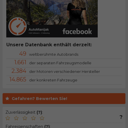
Unsere Datenbank enthält derzeit:
49
weltberühmte Autobrands
1.661
der separaten Fahrzeugsmodelle
2.384
der Motoren verschiedener Hersteller
14.865
der konkreten Fahrzeuge
Gefahren? Bewerten Sie!
Zuverlässigkeit
(?)
:
?
Fahreigenschaften
(?)
: