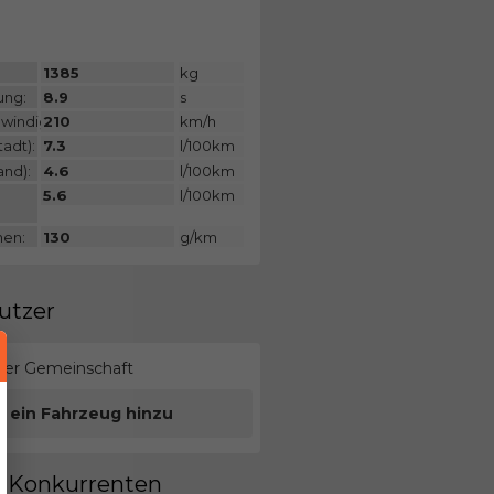
:
1385
kg
ung:
8.9
s
windigkeit:
210
km/h
adt):
7.3
l/100km
and):
4.6
l/100km
5.6
l/100km
nen:
130
g/km
utzer
erer Gemeinschaft
e ein Fahrzeug hinzu
en Konkurrenten