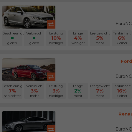
EuroNCA
Beschleunigung
Verbrauch
Leistung
Länge
Leergewicht
Tankinhalt
=
=
10%
4%
5%
6%
gleich
gleich
niedriger
weniger
mehr
kleiner
Ford
EuroNCA
Beschleunigung
Verbrauch
Leistung
Länge
Leergewicht
Tankinhalt
7%
3%
3%
2%
7%
16%
schlechter
mehr
niedriger
mehr
mehr
kleiner
Renau
EuroNCA