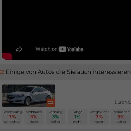
Einige von Autos die Sie auch interessieren
EuroNCA
Beschleunigung
Verbrauch
Leistung
Länge
Leergewicht
Tankinhalt
7%
5%
3%
1%
7%
3%
schlechter
mehr
höher
mehr
mehr
kleiner