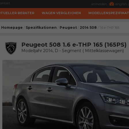
ontakt
anmelden
english (
RTUELLER BERATER
WAGEN VERGLEICHEN
MODELLENSPEZIFIKA
Homepage
Spezifikationen
Peugeot
2014 508
/
/
/
/ 1.6 e-THP 165
Peugeot 508 1.6 e-THP 165 (165PS)
Modelljahr 2014, D - Segment ( Mittelklassewagen)