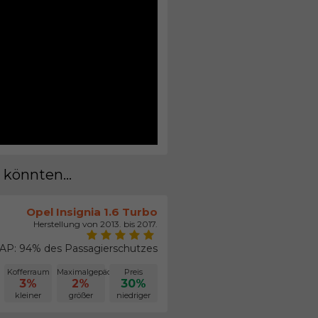
 könnten...
Opel Insignia 1.6 Turbo
Herstellung von 2013. bis 2017.
P: 94% des Passagierschutzes
Kofferraum
Maximalgepäck
Preis
3%
2%
30%
kleiner
größer
niedriger