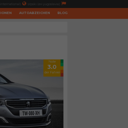
international)
srpski (ex-yugoslavia)
TIONEN
AUTOABZEICHEN
BLOG
Note
3.0
der Fahrer