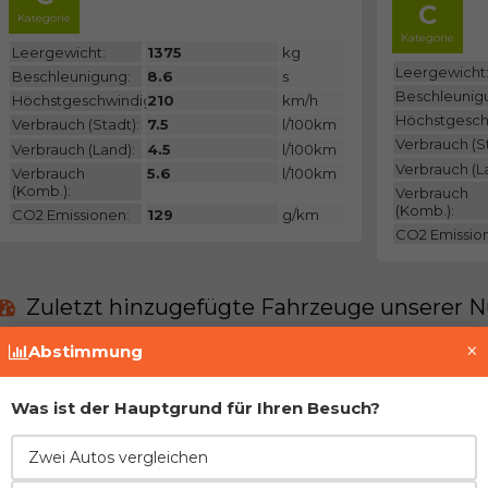
C
Kategorie
Kategorie
Leergewicht:
1375
kg
Leergewicht
Beschleunigung:
8.6
s
Beschleunig
Höchstgeschwindigkeit:
210
km/h
Höchstgesch
Verbrauch (Stadt):
7.5
l/100km
Verbrauch (St
Verbrauch (Land):
4.5
l/100km
Verbrauch (L
Verbrauch
5.6
l/100km
(Komb.):
Verbrauch
(Komb.):
CO2 Emissionen:
129
g/km
CO2 Emissio
Zuletzt hinzugefügte Fahrzeuge unserer N
×
Abstimmung
Derzeit gibt es keine solchen Fahrzeuge in uns
Was ist der Hauptgrund für Ihren Besuch?
Treten Sie der Gemeinschaft bei und fügen Si
Zwei Autos vergleichen
Vor- und Nachteile im Vergleich zur direkt