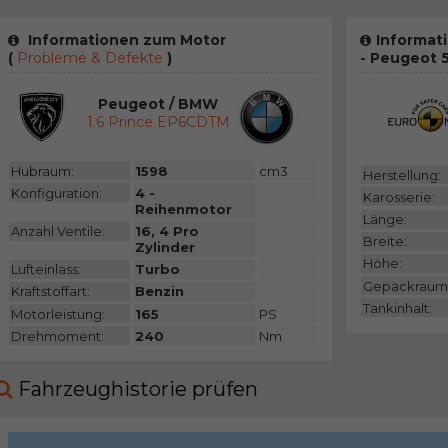
Informationen zum Motor
Informat
(
Probleme & Defekte
)
- Peugeot 
Peugeot / BMW
1.6 Prince EP6CDTM
Hubraum:
1598
cm3
Herstellung:
Konfiguration:
4 -
Karosserie:
Reihenmotor
Länge:
Anzahl Ventile:
16, 4 Pro
Breite:
Zylinder
Höhe:
Lufteinlass:
Turbo
Gepäckraum
Kraftstoffart:
Benzin
Tankinhalt:
Motorleistung:
165
PS
Drehmoment:
240
Nm
Fahrzeughistorie prüfen