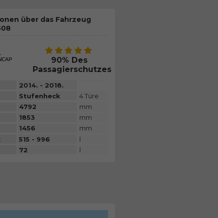
ionen über das Fahrzeug
508
90% Des
Passagierschutzes
2014. - 2018.
Stufenheck
4 Türe
4792
mm
1853
mm
1456
mm
:
515 - 996
l
72
l