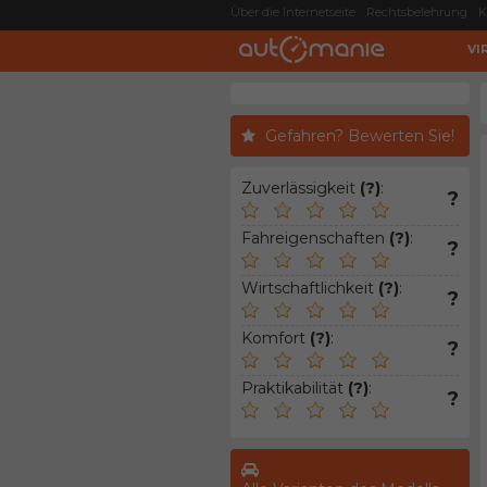
Über die Internetseite
Rechtsbelehrung
K
VI
Gefahren? Bewerten Sie!
Zuverlässigkeit
(?)
:
?
Fahreigenschaften
(?)
:
?
Wirtschaftlichkeit
(?)
:
?
Komfort
(?)
:
?
Praktikabilität
(?)
:
?