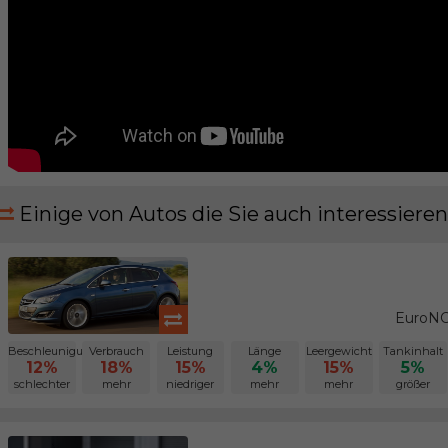
Einige von Autos die Sie auch interessieren
EuroNC
Beschleunigung
Verbrauch
Leistung
Länge
Leergewicht
Tankinhalt
12%
18%
15%
4%
15%
5%
schlechter
mehr
niedriger
mehr
mehr
größer