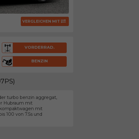
VERGLEICHEN MIT
VORDERRAD.
BENZIN
07PS)
der turbo benzin aggregat,
ter Hubraum mit
um kompaktwagen mit
is 100 von 7.5s und