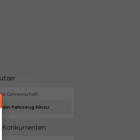
utzer
erer Gemeinschaft
e ein Fahrzeug hinzu
en Konkurrenten