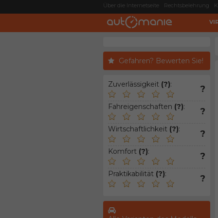
Über die Internetseite
Rechtsbelehrung
K
VI
Gefahren? Bewerten Sie!
Zuverlässigkeit
(?)
:
?
Fahreigenschaften
(?)
:
?
Wirtschaftlichkeit
(?)
:
?
Komfort
(?)
:
?
Praktikabilität
(?)
:
?