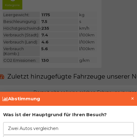
Kategorie
Leergewicht:
1175
kg
Beschleunigung:
7.5
s
Höchstgeschwindigkeit:
235
km/h
Verbrauch (Stadt):
7.4
l/100km
Verbrauch (Land):
4.6
l/100km
Verbrauch
5.6
l/100km
(Komb.):
CO2 Emissionen:
130
g/km
Zuletzt hinzugefügte Fahrzeuge unserer N
Derzeit gibt es keine solchen Fahrzeuge in uns
×
Abstimmung
Treten Sie der Gemeinschaft bei und fügen Si
Was ist der Hauptgrund für Ihren Besuch?
Vor- und Nachteile im Vergleich zur direkt
Zwei Autos vergleichen