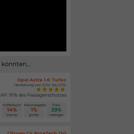
 könnten...
Opel Astra 1.6 Turbo
Herstellung von 2012. bis 2015.
AP: 91% des Passagierschutzes
Kofferraum
Maximalgepäck
Preis
14%
1%
33%
kleiner
größer
niedriger
Citroen C4 PureTech 130