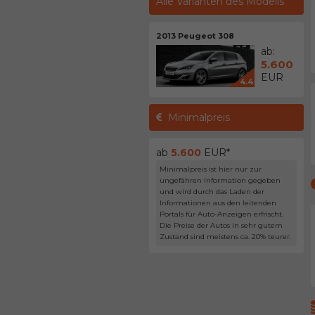
Alle Varianten des Modells
2013 Peugeot 308
ab:
5.600
EUR
4.4
Minimalpreis
ab
5.600
EUR*
Minimalpreis ist hier nur zur
ungefähren Information gegeben
und wird durch das Laden der
Informationen aus den leitenden
Portals für Auto-Anzeigen erfrischt.
Die Preise der Autos in sehr gutem
Zustand sind meistens ca. 20% teurer.