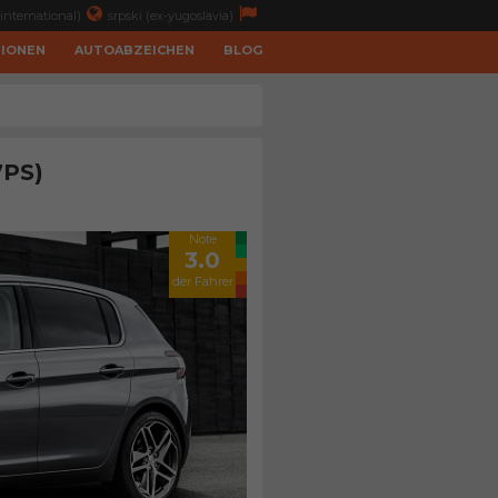
international)
srpski (ex-yugoslavia)
TIONEN
AUTOABZEICHEN
BLOG
7PS)
Note
3.0
der Fahrer