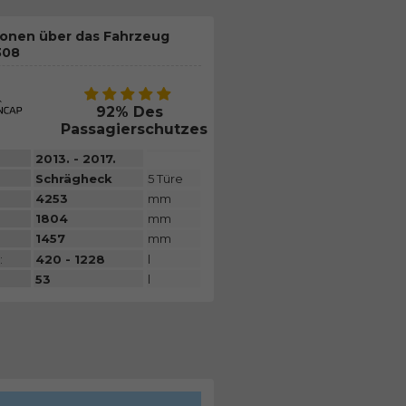
ionen über das Fahrzeug
308
92% Des
Passagierschutzes
2013. - 2017.
Schrägheck
5 Türe
4253
mm
1804
mm
1457
mm
:
420 - 1228
l
53
l