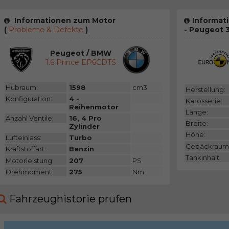
Informationen zum Motor
Informat
(
Probleme & Defekte
)
- Peugeot 
Peugeot / BMW
1.6 Prince EP6CDTS
Hubraum:
1598
cm3
Herstellung:
Konfiguration:
4 -
Karosserie:
Reihenmotor
Länge:
Anzahl Ventile:
16, 4 Pro
Breite:
Zylinder
Höhe:
Lufteinlass:
Turbo
Gepäckraum
Kraftstoffart:
Benzin
Tankinhalt:
Motorleistung:
207
PS
Drehmoment:
275
Nm
Fahrzeughistorie prüfen