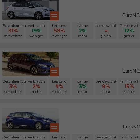
EuroNCA
Beschleunigung
Verbrauch
Leistung
Länge
Leergewicht
Tankinhalt
31%
19%
58%
2%
=
12%
schlechter
weniger
niedriger
mehr
gleich
größer
EuroNCA
Beschleunigung
Verbrauch
Leistung
Länge
Leergewicht
Tankinhalt
3%
2%
9%
3%
9%
15%
schlechter
mehr
niedriger
mehr
mehr
kleiner
EuroNC
Beschleunigung
Verbrauch
Leistung
Länge
Leergewicht
Tankinhalt