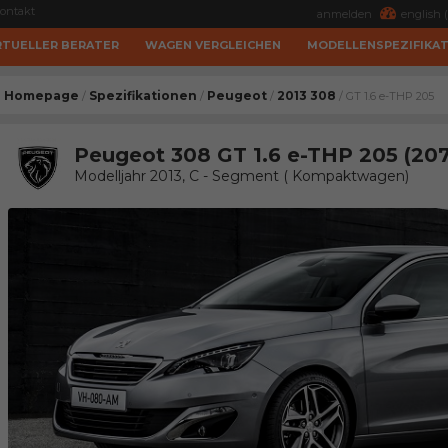
ontakt
anmelden
english (
RTUELLER BERATER
WAGEN VERGLEICHEN
MODELLENSPEZIFIKA
Homepage
Spezifikationen
Peugeot
2013 308
/
/
/
/ GT 1.6 e-THP 205
Peugeot 308 GT 1.6 e-THP 205 (20
Modelljahr 2013, C - Segment ( Kompaktwagen)