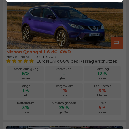
Nissan Qashqai 1.6 dCi 4WD
Herstellung von 2014. bis 2017.
EuroNCAP: 88% des Passagierschutzes
Beschleunigung
Verbrauch
Leistung
6%
=
12%
besser
gleich
höher
Länge
Leergewicht
Tankinhalt
1%
1%
9%
mehr
mehr
kleiner
Kofferraum
Maximalgepäck
Preis
3%
25%
5%
größer
größer
höher