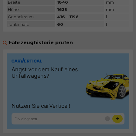
Breite:
1840
mm
Höhe:
1635
mm
Gepäckraum:
416 - 1196
l
Tankinhalt:
60
l
Fahrzeughistorie prüfen