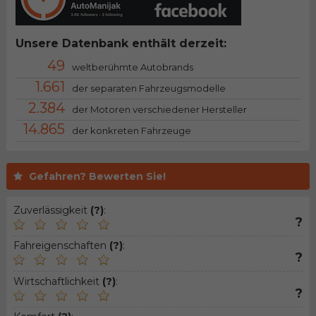
Unsere Datenbank enthält derzeit:
49
weltberühmte Autobrands
1.661
der separaten Fahrzeugsmodelle
2.384
der Motoren verschiedener Hersteller
14.865
der konkreten Fahrzeuge
Gefahren? Bewerten Sie!
Zuverlässigkeit
(?)
:
?
Fahreigenschaften
(?)
:
?
Wirtschaftlichkeit
(?)
:
?