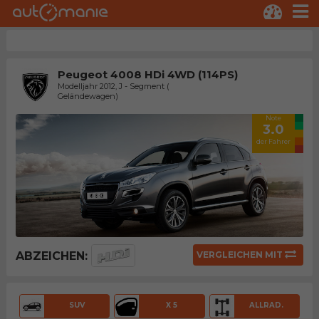
Peugeot 4008 HDi 4WD (114PS)
Modelljahr 2012, J - Segment (
Geländewagen)
Note
3.0
der Fahrer
ABZEICHEN:
VERGLEICHEN MIT
SUV
X 5
ALLRAD.