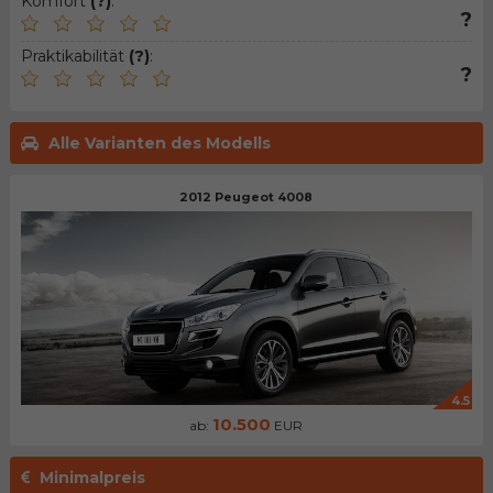
Komfort
(?)
:
?
Praktikabilität
(?)
:
?
Alle Varianten des Modells
2012 Peugeot 4008
4.5
10.500
ab:
EUR
Minimalpreis