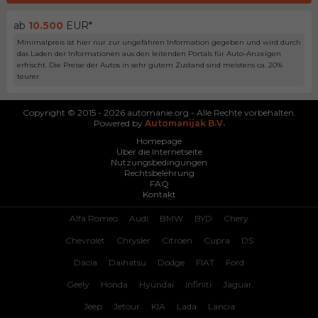
ab
10.500
EUR*
Minimalpreis ist hier nur zur ungefähren Information gegeben und wird durch
das Laden der Informationen aus den leitenden Portals für Auto-Anzeigen
erfrischt. Die Preise der Autos in sehr gutem Zustand sind meistens ca. 20%
teurer.
Copyright © 2015 - 2026 automanie.org - Alle Rechte vorbehalten.
Powered by
Automanijak B.V.
Homepage
Über die Internetseite
Nutzungsbedingungen
Rechtsbelehrung
FAQ
Kontakt
Alfa Romeo
Audi
BMW
BYD
Chery
Chevrolet
Chrysler
Citroen
Cupra
DS
Dacia
Daihatsu
Dodge
FIAT
Ford
Geely
Honda
Hyundai
Infiniti
Jaguar
Jeep
Jetour
KIA
Lada
Lancia