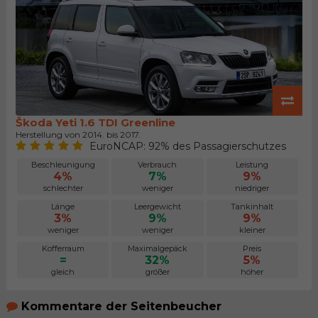
Škoda Yeti 1.6 TDI Greenline
Herstellung von 2014. bis 2017.
EuroNCAP: 92% des Passagierschutzes
Beschleunigung
Verbrauch
Leistung
4%
7%
9%
schlechter
weniger
niedriger
Länge
Leergewicht
Tankinhalt
3%
9%
9%
weniger
weniger
kleiner
Kofferraum
Maximalgepäck
Preis
=
32%
5%
gleich
größer
höher
Kommentare der Seitenbeucher