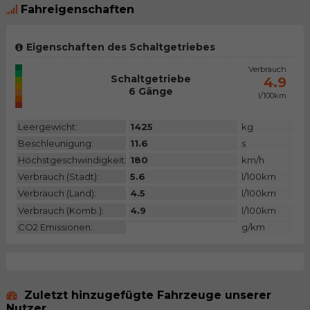
Fahreigenschaften
Eigenschaften des Schaltgetriebes
CO2 Emiss.
Verbrauch
Schaltgetriebe
N/A
4.9
6 Gänge
l/100km
Kategorie
Leergewicht:
1425
kg
Beschleunigung:
11.6
s
Höchstgeschwindigkeit:
180
km/h
Verbrauch (Stadt):
5.6
l/100km
Verbrauch (Land):
4.5
l/100km
Verbrauch (Komb.):
4.9
l/100km
CO2 Emissionen:
g/km
Zuletzt hinzugefügte Fahrzeuge unserer
Nutzer