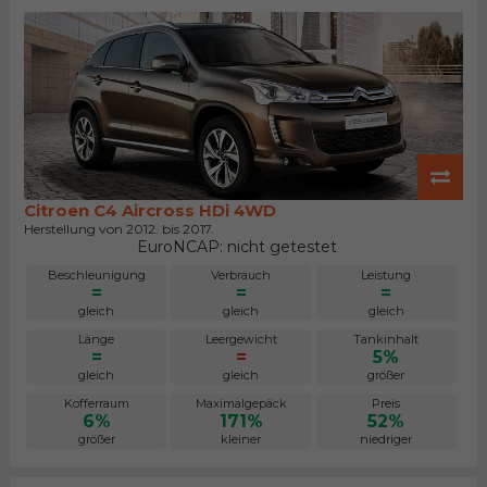
Citroen C4 Aircross HDi 4WD
Herstellung von 2012. bis 2017.
EuroNCAP: nicht getestet
Beschleunigung
Verbrauch
Leistung
=
=
=
gleich
gleich
gleich
Länge
Leergewicht
Tankinhalt
=
=
5%
gleich
gleich
größer
Kofferraum
Maximalgepäck
Preis
6%
171%
52%
größer
kleiner
niedriger