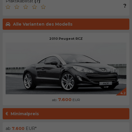
Praktikabilität
(?)
:
?
Alle Varianten des Modells
2010 Peugeot RCZ
4.2
7.600
ab:
EUR
Minimalpreis
ab
7.600
EUR*