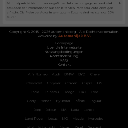
Minimalpreis ist hier nur zur ungefähren Information gegeben und wird durch
das Laden der Informationen aus den leitenden Portals für Auto-Anzeigen
erfrischt. Die Preise der Autos in sehr gutem Zustand sind meistens ca. 20%
teurer.
Copyright © 2015 - 2026 automanie.org - Alle Rechte vorbehalten.
Powered by
Automanijak B.V.
Homepage
Über die Internetseite
Nutzungsbedingungen
Rechtsbelehrung
FAQ
Kontakt
Alfa Romeo
Audi
BMW
BYD
Chery
Chevrolet
Chrysler
Citroen
Cupra
DS
Dacia
Daihatsu
Dodge
FIAT
Ford
Geely
Honda
Hyundai
Infiniti
Jaguar
Jeep
Jetour
KIA
Lada
Lancia
Land Rover
Lexus
MG
Mazda
Mercedes
Mini
Mitsubishi
Nissan
Opel
Peugeot