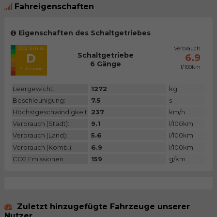
Fahreigenschaften
Eigenschaften des Schaltgetriebes
CO2 Emiss.
Verbrauch
Schaltgetriebe
D
6.9
6 Gänge
l/100km
Kategorie
Leergewicht:
1272
kg
Beschleunigung:
7.5
s
Höchstgeschwindigkeit:
237
km/h
Verbrauch (Stadt):
9.1
l/100km
Verbrauch (Land):
5.6
l/100km
Verbrauch (Komb.):
6.9
l/100km
CO2 Emissionen:
159
g/km
Zuletzt hinzugefügte Fahrzeuge unserer
Nutzer