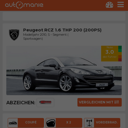
Peugeot RCZ 1.6 THP 200 (200PS)
Modelljahr 2010, S - Segment (
Sportwagen)
Note
3.0
der Fahrer
ABZEICHEN:
VERGLEICHEN MIT
COUPÉ
X 2
VORDERRAD.