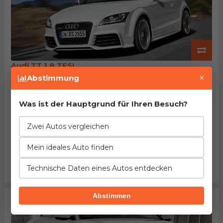
Audi TT 1.8 TFSI
Herstellung von 2010. bis 2015.
×
Abstimmung
EuroNCAP: ~70% des Passagierschutzes
Beschleunigung
Verbrauch
Leistung
4%
8%
25%
Was ist der Hauptgrund für Ihren Besuch?
besser
weniger
niedriger
Länge
Leergewicht
Tankinhalt
Zwei Autos vergleichen
2%
3%
=
weniger
weniger
gleich
Mein ideales Auto finden
Kofferraum
Maximalgepäck
Preis
10%
9%
32%
Technische Daten eines Autos entdecken
kleiner
größer
höher
Abstimmen