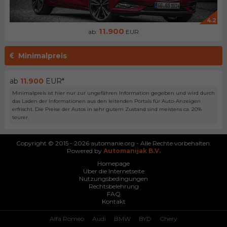
4.2
11.900
ab:
EUR
Minimalpreis
ab
11.900
EUR*
Minimalpreis ist hier nur zur ungefähren Information gegeben und wird durch
das Laden der Informationen aus den leitenden Portals für Auto-Anzeigen
erfrischt. Die Preise der Autos in sehr gutem Zustand sind meistens ca. 20%
teurer.
Copyright © 2015 - 2026 automanie.org - Alle Rechte vorbehalten.
Powered by
Automanijak B.V.
Homepage
Über die Internetseite
Nutzungsbedingungen
Rechtsbelehrung
FAQ
Kontakt
Alfa Romeo
Audi
BMW
BYD
Chery