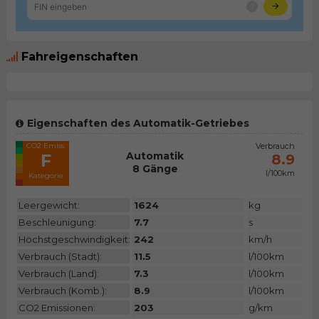
Fahreigenschaften
Eigenschaften des Automatik-Getriebes
CO2 Emiss.
Verbrauch
Automatik
F
8.9
8 Gänge
l/100km
Kategorie
Leergewicht:
1624
kg
Beschleunigung:
7.7
s
Höchstgeschwindigkeit:
242
km/h
Verbrauch (Stadt):
11.5
l/100km
Verbrauch (Land):
7.3
l/100km
Verbrauch (Komb.):
8.9
l/100km
CO2 Emissionen:
203
g/km