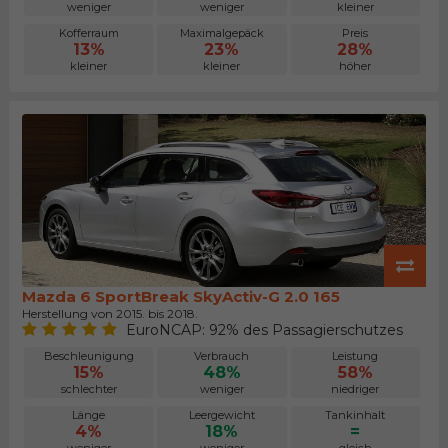
weniger
weniger
kleiner
Kofferraum
Maximalgepäck
Preis
13%
23%
28%
kleiner
kleiner
höher
Mazda 6 SportBreak SkyActiv-G 2.0 165
Herstellung von 2015. bis 2018.
EuroNCAP: 92% des Passagierschutzes
Beschleunigung
Verbrauch
Leistung
15%
48%
58%
schlechter
weniger
niedriger
Länge
Leergewicht
Tankinhalt
4%
18%
=
weniger
weniger
gleich