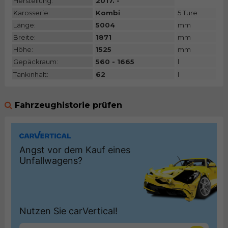
Herstellung:
2017. -
Karosserie:
Kombi
5 Türe
Länge:
5004
mm
Breite:
1871
mm
Höhe:
1525
mm
Gepäckraum:
560 - 1665
l
Tankinhalt:
62
l
Fahrzeughistorie prüfen