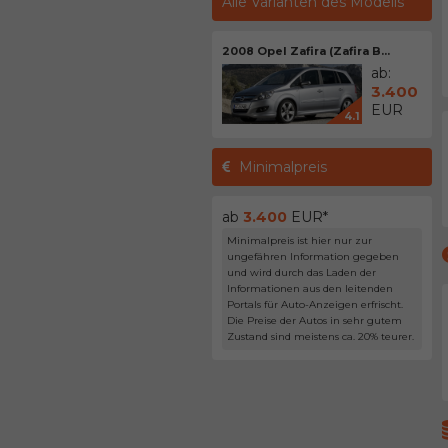
Alle Varianten des Modells
2008 Opel Zafira (Zafira B...
ab:
3.400
EUR
4.1
Minimalpreis
ab
3.400
EUR*
Minimalpreis ist hier nur zur
ungefähren Information gegeben
und wird durch das Laden der
Informationen aus den leitenden
Portals für Auto-Anzeigen erfrischt.
Die Preise der Autos in sehr gutem
Zustand sind meistens ca. 20% teurer.