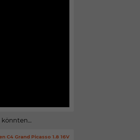
 könnten...
en C4 Grand Picasso 1.8 16V