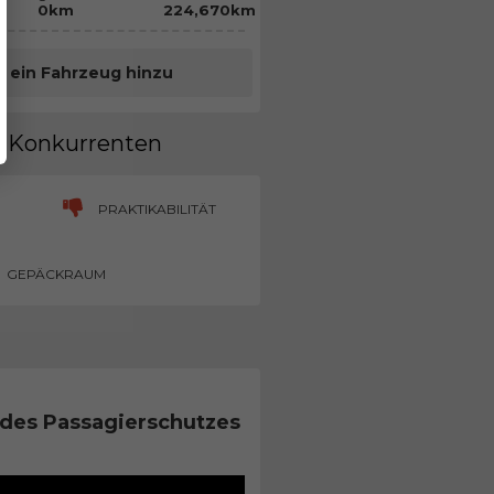
m
0km
224,670km
e ein Fahrzeug hinzu
en Konkurrenten
PRAKTIKABILITÄT
GEPÄCKRAUM
des Passagierschutzes