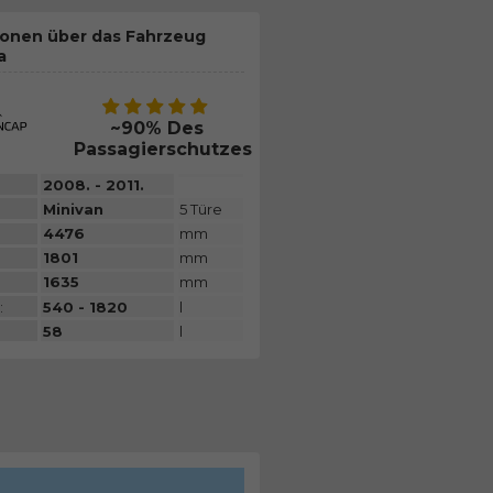
ionen über das Fahrzeug
a
~90% Des
Passagierschutzes
2008. - 2011.
Minivan
5 Türe
4476
mm
1801
mm
1635
mm
:
540 - 1820
l
58
l