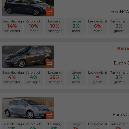
EuroNCAP
Beschleunigung
Verbrauch
Leistung
Länge
Leergewicht
Tankinhalt
14%
10%
10%
2%
6%
3%
schlechter
mehr
niedriger
mehr
mehr
größer
Rena
EuroNC
Beschleunigung
Verbrauch
Leistung
Länge
Leergewicht
Tankinhalt
4%
4%
25%
2%
=
3%
schlechter
weniger
niedriger
mehr
gleich
größer
EuroNCA
Beschleunigung
Verbrauch
Leistung
Länge
Leergewicht
Tankinhalt
11%
4%
5%
1%
=
5%