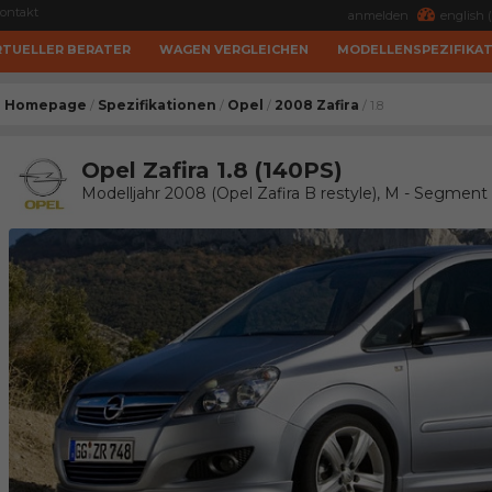
ontakt
anmelden
english (
RTUELLER BERATER
WAGEN VERGLEICHEN
MODELLENSPEZIFIKA
Homepage
Spezifikationen
Opel
2008 Zafira
/
/
/
/ 1.8
Opel Zafira 1.8 (140PS)
Modelljahr 2008 (Opel Zafira B restyle), M - Segmen