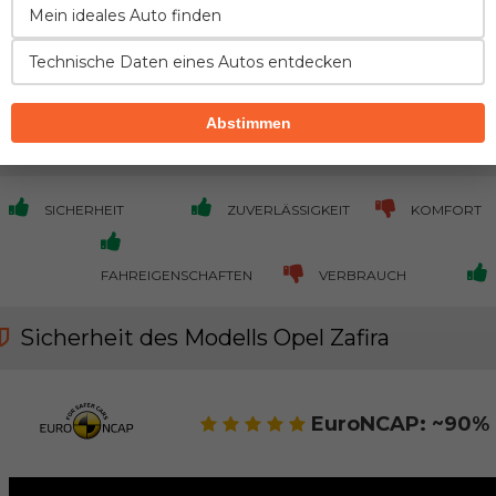
224,670k
Mein ideales Auto finden
Technische Daten eines Autos entdecken
Treten Sie der Gemeinschaft bei und fügen Si
Abstimmen
Vor- und Nachteile im Vergleich zur direkt
SICHERHEIT
ZUVERLÄSSIGKEIT
KOMFORT
FAHREIGENSCHAFTEN
VERBRAUCH
Sicherheit des Modells Opel Zafira
EuroNCAP: ~90% 