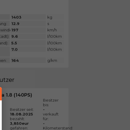
:
1403
kg
ung:
12.9
s
windigkeit:
197
km/h
adt):
9.6
l/100km
and):
5.5
l/100km
7.0
l/100km
nen:
164
g/km
utzer
ra 1.8 (140PS)
Besitzer
bis:
Besitzer seit:
-
18.08.2025
verkauft
bezahlt:
für:
3,850eur
-
gefahren:
Kilometerstand: