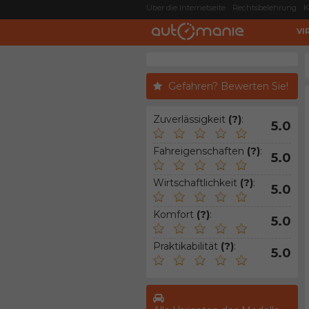
Über die Internetseite
Rechtsbelehrung
K
VI
Gefahren? Bewerten Sie!
Zuverlässigkeit
(?)
:
5.0
Fahreigenschaften
(?)
:
5.0
Wirtschaftlichkeit
(?)
:
5.0
Komfort
(?)
:
5.0
Praktikabilität
(?)
:
5.0