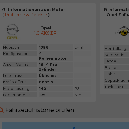
Informationen zum Motor
Informat
(
Probleme & Defekte
)
- Opel Zafir
Opel
1.8 A18XER
Hubraum:
1796
cm3
Herstellung:
Konfiguration:
4 -
Karosserie:
Reihenmotor
Länge:
Anzahl Ventile:
16, 4 Pro
Breite:
Zylinder
Höhe:
Lufteinlass:
Übliches
Gepäckraum
Kraftstoffart:
Benzin
Tankinhalt:
Motorleistung:
140
PS
Drehmoment:
175
Nm
Fahrzeughistorie prüfen