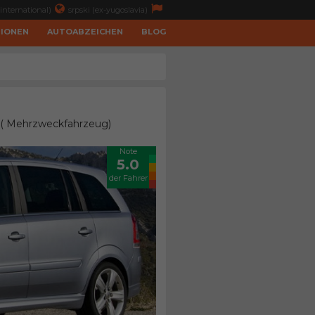
international)
srpski (ex-yugoslavia)
TIONEN
AUTOABZEICHEN
BLOG
t ( Mehrzweckfahrzeug)
Note
5.0
der Fahrer