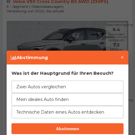
Volvo V90 Cross Country B5 AWD (250PS)
E - Segment ( Oberklassewagen)
Herstellung von 2020. bis aktuell
Beschleunigung
6.4
Sekunden
Verbrauch
7.2
l/100km
×
Abstimmung
Was ist der Hauptgrund für Ihren Besuch?
Volvo XC40 B5 AWD (250PS)
J - Segment ( Geländewagen)
Zwei Autos vergleichen
Herstellung von 2022. bis aktuell
Mein ideales Auto finden
Beschleunigung
6.5
Sekunden
Technische Daten eines Autos entdecken
Verbrauch
7.2
l/100km
Abstimmen