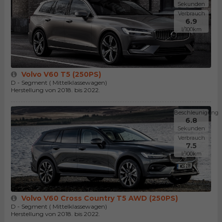
Sekunden
Verbrauch
6.9
l/100km
Volvo V60 T5 (250PS)
D - Segment ( Mittelklassewagen)
Herstellung von 2018. bis 2022.
Beschleunigung
6.8
Sekunden
Verbrauch
7.5
l/100km
Volvo V60 Cross Country T5 AWD (250PS)
D - Segment ( Mittelklassewagen)
Herstellung von 2018. bis 2022.