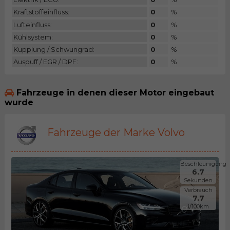
Kraftstoffeinfluss:
0
%
Lufteinfluss:
0
%
Kühlsystem:
0
%
Kupplung / Schwungrad:
0
%
Auspuff / EGR / DPF:
0
%
Fahrzeuge in denen dieser Motor eingebaut
wurde
Fahrzeuge der Marke Volvo
Beschleunigung
6.7
Sekunden
Verbrauch
7.7
l/100km