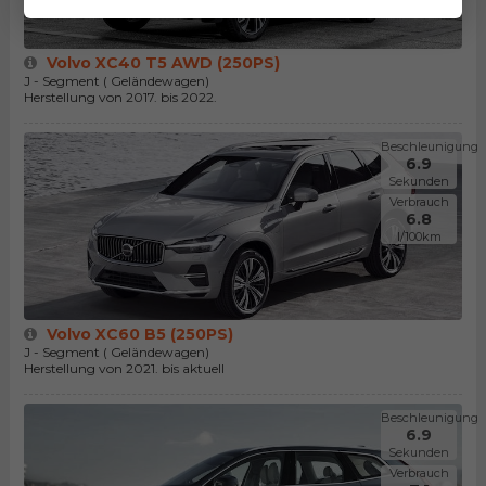
Volvo XC40 T5 AWD (250PS)
J - Segment ( Geländewagen)
Herstellung von 2017. bis 2022.
Beschleunigung
6.9
Sekunden
Verbrauch
6.8
l/100km
Volvo XC60 B5 (250PS)
J - Segment ( Geländewagen)
Herstellung von 2021. bis aktuell
Beschleunigung
6.9
Sekunden
Verbrauch