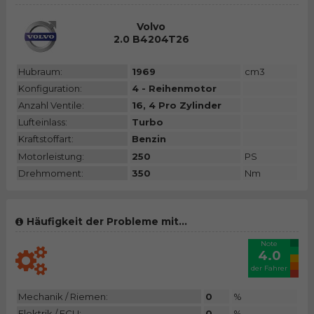
Volvo
2.0 B4204T26
Hubraum:
1969
cm3
Konfiguration:
4 - Reihenmotor
Anzahl Ventile:
16, 4 Pro Zylinder
Lufteinlass:
Turbo
Kraftstoffart:
Benzin
Motorleistung:
250
PS
Drehmoment:
350
Nm
Häufigkeit der Probleme mit...
Note
4.0
der Fahrer
Mechanik / Riemen:
0
%
Elektrik / ECU:
0
%