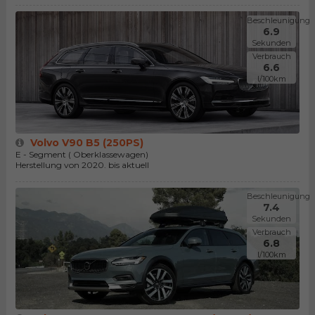
Beschleunigung
6.9
Sekunden
Verbrauch
6.6
l/100km
Volvo V90 B5 (250PS)
E - Segment ( Oberklassewagen)
Herstellung von 2020. bis aktuell
Beschleunigung
7.4
Sekunden
Verbrauch
6.8
l/100km