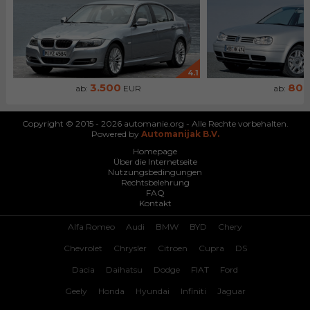
4.1
3.500
80
ab:
EUR
ab:
Copyright © 2015 - 2026 automanie.org - Alle Rechte vorbehalten.
Powered by
Automanijak B.V.
Homepage
Über die Internetseite
Nutzungsbedingungen
Rechtsbelehrung
FAQ
Kontakt
Alfa Romeo
Audi
BMW
BYD
Chery
Chevrolet
Chrysler
Citroen
Cupra
DS
Dacia
Daihatsu
Dodge
FIAT
Ford
Geely
Honda
Hyundai
Infiniti
Jaguar