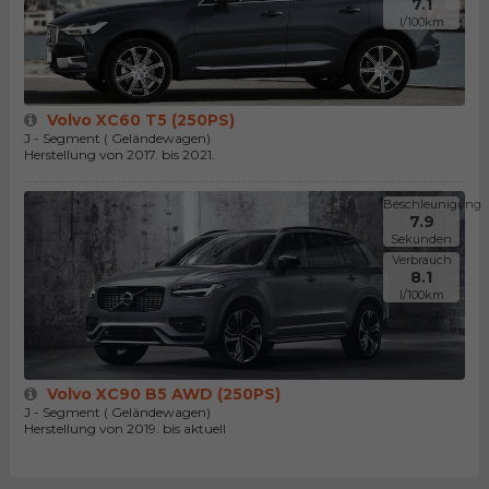
7.1
l/100km
Volvo XC60 T5 (250PS)
J - Segment ( Geländewagen)
Herstellung von 2017. bis 2021.
Beschleunigung
7.9
Sekunden
Verbrauch
8.1
l/100km
Volvo XC90 B5 AWD (250PS)
J - Segment ( Geländewagen)
Herstellung von 2019. bis aktuell