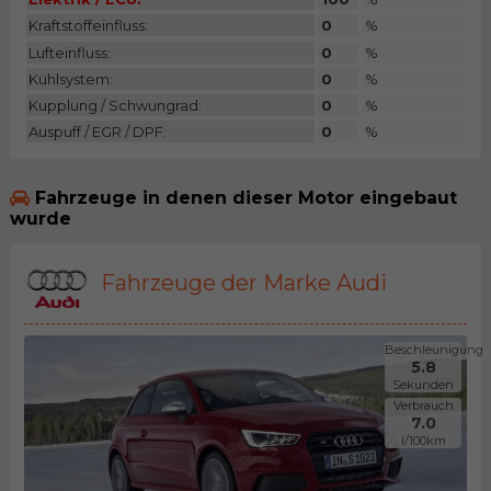
Kraftstoffeinfluss:
0
%
Lufteinfluss:
0
%
Kühlsystem:
0
%
Kupplung / Schwungrad:
0
%
Auspuff / EGR / DPF:
0
%
Fahrzeuge in denen dieser Motor eingebaut
wurde
Fahrzeuge der Marke Audi
Beschleunigung
5.8
Sekunden
Verbrauch
7.0
l/100km