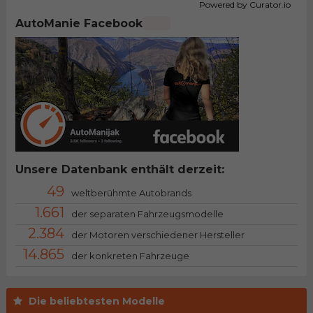
Powered by Curator.io
AutoManie Facebook
Unsere Datenbank enthält derzeit:
49
weltberühmte Autobrands
1.661
der separaten Fahrzeugsmodelle
2.384
der Motoren verschiedener Hersteller
14.865
der konkreten Fahrzeuge
Die beliebtesten Modelle