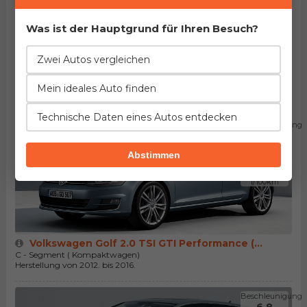
l/100km
Was ist der Hauptgrund für Ihren Besuch?
Zwei Autos vergleichen
Volkswagen Golf 2.0 TSI GTI Performance (...
C - Segment ( Kompaktwagen)
Mein ideales Auto finden
Herstellung von 2012. bis 2016.
Technische Daten eines Autos entdecken
Beschleunigung
6.4
Sekunden
Abstimmen
Verbrauch
6.0
l/100km
Volkswagen Golf 2.0 TSI GTI Performance (...
C - Segment ( Kompaktwagen)
Herstellung von 2012. bis 2016.
Beschleunigung