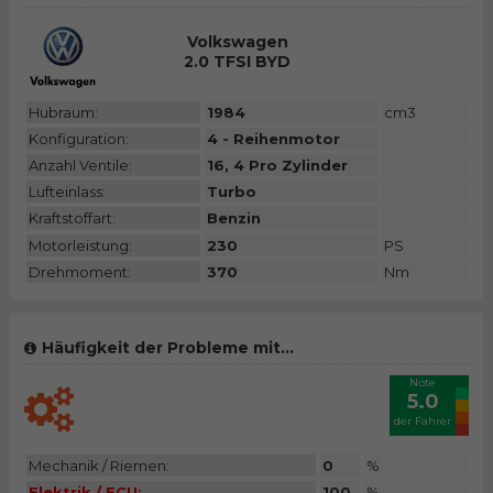
Volkswagen
2.0 TFSI BYD
Hubraum:
1984
cm3
Konfiguration:
4 - Reihenmotor
Anzahl Ventile:
16, 4 Pro Zylinder
Lufteinlass:
Turbo
Kraftstoffart:
Benzin
Motorleistung:
230
PS
Drehmoment:
370
Nm
Häufigkeit der Probleme mit...
Note
5.0
der Fahrer
Mechanik / Riemen:
0
%
Elektrik / ECU:
100
%