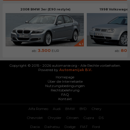
2008 BMW 3er (E90 restyle)
1998 Volkswagen 
4.1
3.500
80
ab:
EUR
ab:
Copyright © 2015 - 2026 automanie.org - Alle Rechte vorbehalten.
Powered by
Automanijak B.V.
Homepage
Über die Internetseite
Nutzungsbedingungen
Rechtsbelehrung
FAQ
Kontakt
Alfa Romeo
Audi
BMW
BYD
Chery
Chevrolet
Chrysler
Citroen
Cupra
DS
Dacia
Daihatsu
Dodge
FIAT
Ford