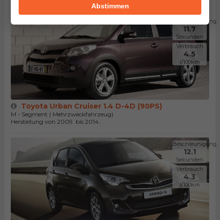
Abstimmen
Beschleunigung
11.7
Sekunden
Verbrauch
4.5
l/100km
Toyota Urban Cruiser 1.4 D-4D (90PS)
M - Segment ( Mehrzweckfahrzeug)
Herstellung von 2009. bis 2014.
Beschleunigung
12.1
Sekunden
Verbrauch
4.3
l/100km