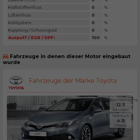
Kraftstoffeinfluss:
0
%
Lufteinfluss:
0
%
Kühlsystem:
0
%
Kupplung / Schwungrad:
0
%
Auspuff / EGR / DPF:
100
%
Fahrzeuge in denen dieser Motor eingebaut
wurde
Fahrzeuge der Marke Toyota
Beschleunigung
12.5
Sekunden
Verbrauch
4.0
l/100km