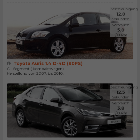
Beschleunigung
12.0
Sekunden
Verbrauch
5.0
l/100km
Toyota Auris 1.4 D-4D (90PS)
C - Segment ( Kompaktwagen)
Herstellung von 2007. bis 2010.
Beschleunigung
12.5
Sekunden
Verbrauch
3.8
l/100km