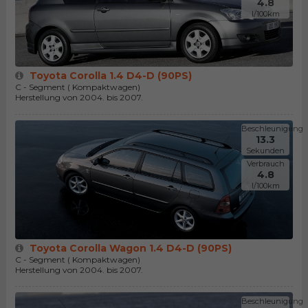
4.8
l/100km
Toyota Corolla 1.4 D4-D (90PS)
C - Segment ( Kompaktwagen)
Herstellung von 2004. bis 2007.
Beschleunigung
13.3
Sekunden
Verbrauch
4.8
l/100km
Toyota Corolla Wagon 1.4 D4-D (90PS)
C - Segment ( Kompaktwagen)
Herstellung von 2004. bis 2007.
Beschleunigung