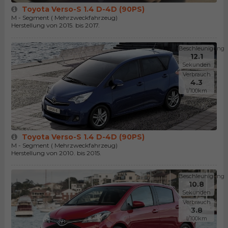
Toyota Verso-S 1.4 D-4D (90PS)
M - Segment ( Mehrzweckfahrzeug)
Herstellung von 2015. bis 2017.
Beschleunigung
12.1
Sekunden
Verbrauch
4.3
l/100km
Toyota Verso-S 1.4 D-4D (90PS)
M - Segment ( Mehrzweckfahrzeug)
Herstellung von 2010. bis 2015.
Beschleunigung
10.8
Sekunden
Verbrauch
3.8
l/100km