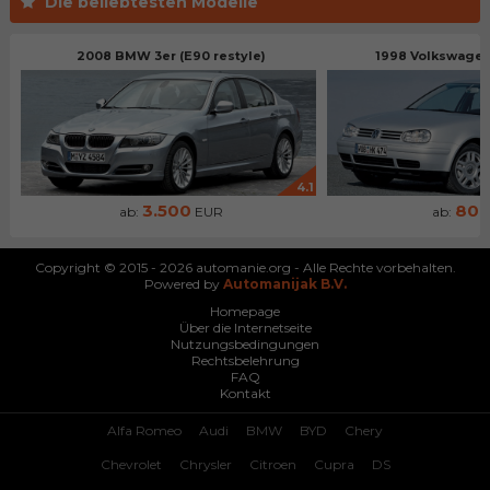
Die beliebtesten Modelle
2008 BMW 3er (E90 restyle)
1998 Volkswagen 
4.1
3.500
80
ab:
EUR
ab:
Copyright © 2015 - 2026 automanie.org - Alle Rechte vorbehalten.
Powered by
Automanijak B.V.
Homepage
Über die Internetseite
Nutzungsbedingungen
Rechtsbelehrung
FAQ
Kontakt
Alfa Romeo
Audi
BMW
BYD
Chery
Chevrolet
Chrysler
Citroen
Cupra
DS