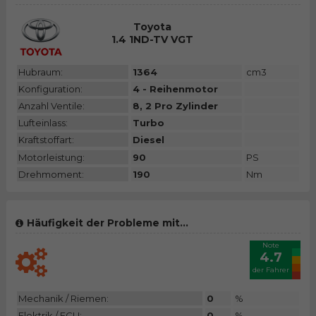
Toyota
1.4 1ND-TV VGT
Hubraum:
1364
cm3
Konfiguration:
4 - Reihenmotor
Anzahl Ventile:
8, 2 Pro Zylinder
Lufteinlass:
Turbo
Kraftstoffart:
Diesel
Motorleistung:
90
PS
Drehmoment:
190
Nm
Häufigkeit der Probleme mit...
Note
4.7
der Fahrer
Mechanik / Riemen:
0
%
Elektrik / ECU:
0
%