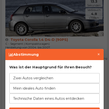
13.3
Sekunden
Verbrauch
4.8
l/100km
Toyota Corolla 1.4 D4-D (90PS)
C - Segment ( Kompaktwagen)
Herstellung von 2004. bis 2007.
×
Abstimmung
Beschleunigung
10.7
Sekunden
Was ist der Hauptgrund für Ihren Besuch?
Verbrauch
4.0
Zwei Autos vergleichen
l/100km
Mein ideales Auto finden
Technische Daten eines Autos entdecken
Toyota IQ 1.4 D-4D (90PS)
A - Segment ( Kleinstwagen)
Herstellung von 2009. bis 2015.