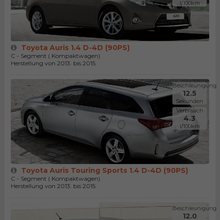
l/100km
Toyota Auris 1.4 D-4D (90PS)
C - Segment ( Kompaktwagen)
Herstellung von 2013. bis 2015.
Beschleunigung
12.5
Sekunden
Verbrauch
4.3
l/100km
Toyota Auris Touring Sports 1.4 D-4D (90PS)
C - Segment ( Kompaktwagen)
Herstellung von 2013. bis 2015.
Beschleunigung
12.0