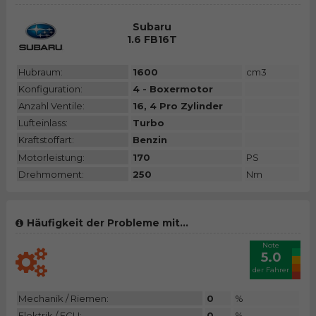
Subaru
1.6 FB16T
Hubraum:
1600
cm3
Konfiguration:
4 - Boxermotor
Anzahl Ventile:
16, 4 Pro Zylinder
Lufteinlass:
Turbo
Kraftstoffart:
Benzin
Motorleistung:
170
PS
Drehmoment:
250
Nm
Häufigkeit der Probleme mit...
Note
5.0
der Fahrer
Mechanik / Riemen:
0
%
Elektrik / ECU:
0
%