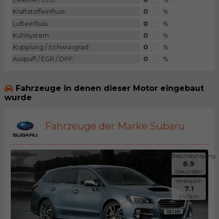
Kraftstoffeinfluss:
0
%
Lufteinfluss:
0
%
Kühlsystem:
0
%
Kupplung / Schwungrad:
0
%
Auspuff / EGR / DPF:
0
%
Fahrzeuge in denen dieser Motor eingebaut
wurde
Fahrzeuge der Marke Subaru
Beschleunigung
8.9
Sekunden
Verbrauch
7.1
l/100km