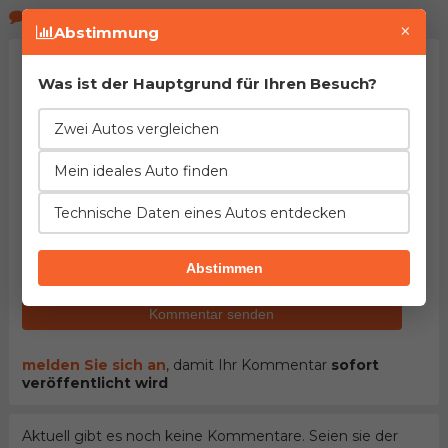
Kommentare der Seitenbeucher
×
Abstimmung
Was ist der Hauptgrund für Ihren Besuch?
Zwei Autos vergleichen
Mein ideales Auto finden
Technische Daten eines Autos entdecken
HINWEIS:
Pflichtfelder sind mit dem Stern (
*
)
gekennzeichnet. Mit dem Versenden des Kommentars
bestätigen Sie
Nutzungsbedingungen
unseres Portals
Abstimmen
gelesen und akzeptiert zu haben.
Kommentar senden
melden Sie sich an
, damit Ihr Kommentar
sofort
veröffentlicht wird
Aktuell gibt es noch keine Kommentare. Seien sie der