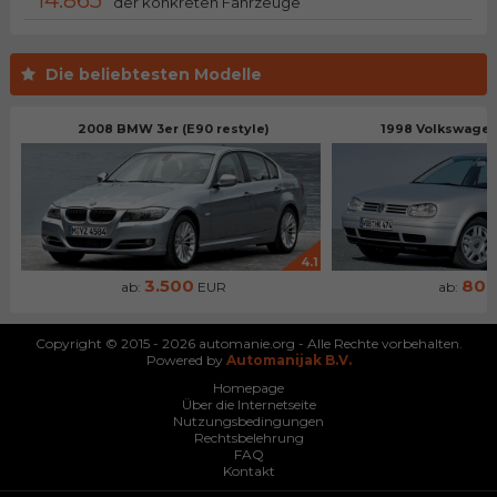
14.865
der konkreten Fahrzeuge
Die beliebtesten Modelle
2008 BMW 3er (E90 restyle)
1998 Volkswagen 
4.1
3.500
80
ab:
EUR
ab:
Copyright © 2015 - 2026 automanie.org - Alle Rechte vorbehalten.
Powered by
Automanijak B.V.
Homepage
Über die Internetseite
Nutzungsbedingungen
Rechtsbelehrung
FAQ
Kontakt