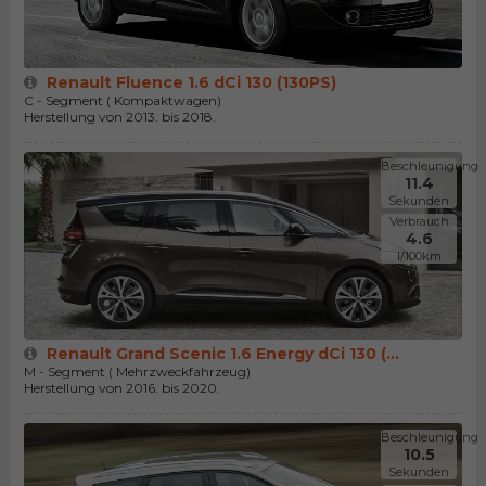
Renault Fluence 1.6 dCi 130 (130PS)
C - Segment ( Kompaktwagen)
Herstellung von 2013. bis 2018.
Beschleunigung
11.4
Sekunden
Verbrauch
4.6
l/100km
Renault Grand Scenic 1.6 Energy dCi 130 (...
M - Segment ( Mehrzweckfahrzeug)
Herstellung von 2016. bis 2020.
Beschleunigung
10.5
Sekunden