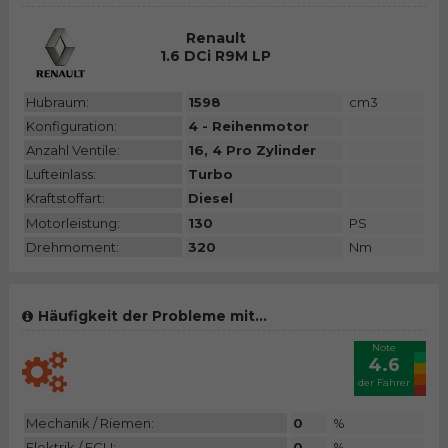
Renault
1.6 DCi R9M LP
Hubraum:
1598
cm3
Konfiguration:
4 - Reihenmotor
Anzahl Ventile:
16, 4 Pro Zylinder
Lufteinlass:
Turbo
Kraftstoffart:
Diesel
Motorleistung:
130
PS
Drehmoment:
320
Nm
Häufigkeit der Probleme mit...
Note
4.6
der Fahrer
Mechanik / Riemen:
0
%
Elektrik / ECU:
0
%