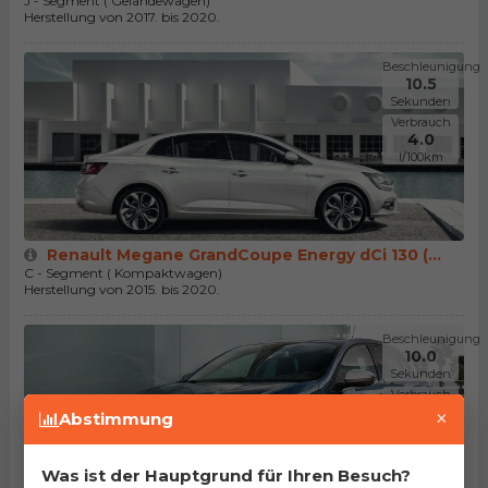
J - Segment ( Geländewagen)
Herstellung von 2017. bis 2020.
Beschleunigung
10.5
Sekunden
Verbrauch
4.0
l/100km
Renault Megane GrandCoupe Energy dCi 130 (...
C - Segment ( Kompaktwagen)
Herstellung von 2015. bis 2020.
Beschleunigung
10.0
Sekunden
Verbrauch
4.0
×
Abstimmung
l/100km
Was ist der Hauptgrund für Ihren Besuch?