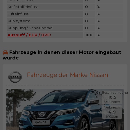
Kraftstoffeinfluss:
0
%
Lufteinfluss:
0
%
Kühlsystem:
0
%
Kupplung / Schwungrad:
0
%
Auspuff / EGR / DPF:
100
%
Fahrzeuge in denen dieser Motor eingebaut
wurde
Fahrzeuge der Marke Nissan
Beschleunigung
10.5
Sekunden
Verbrauch
4.9
l/100km