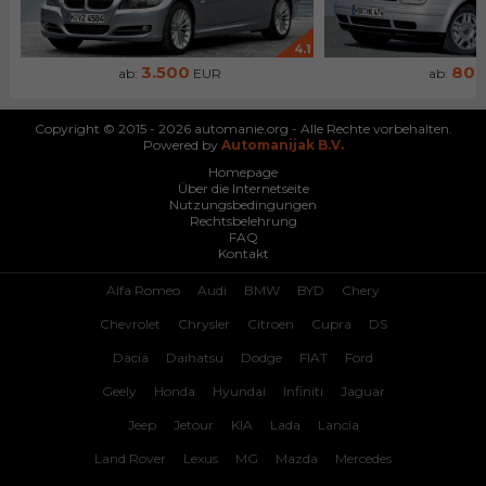
4.1
3.500
80
ab:
EUR
ab:
Copyright © 2015 - 2026 automanie.org - Alle Rechte vorbehalten.
Powered by
Automanijak B.V.
Homepage
Über die Internetseite
Nutzungsbedingungen
Rechtsbelehrung
FAQ
Kontakt
Alfa Romeo
Audi
BMW
BYD
Chery
Chevrolet
Chrysler
Citroen
Cupra
DS
Dacia
Daihatsu
Dodge
FIAT
Ford
Geely
Honda
Hyundai
Infiniti
Jaguar
Jeep
Jetour
KIA
Lada
Lancia
Land Rover
Lexus
MG
Mazda
Mercedes