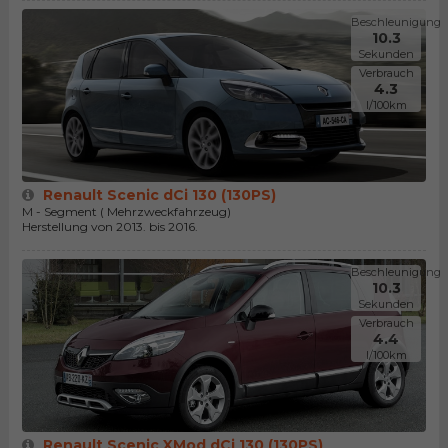
Beschleunigung
10.3
Sekunden
Verbrauch
4.3
l/100km
Renault Scenic dCi 130 (130PS)
M - Segment ( Mehrzweckfahrzeug)
Herstellung von 2013. bis 2016.
Beschleunigung
10.3
Sekunden
Verbrauch
4.4
l/100km
Renault Scenic XMod dCi 130 (130PS)