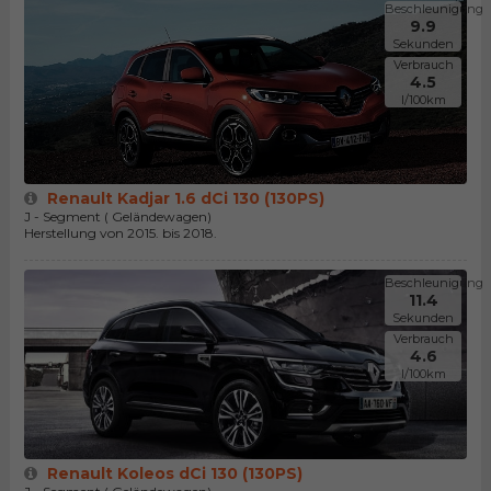
Beschleunigung
9.9
Sekunden
Verbrauch
4.5
l/100km
Renault Kadjar 1.6 dCi 130 (130PS)
J - Segment ( Geländewagen)
Herstellung von 2015. bis 2018.
Beschleunigung
11.4
Sekunden
Verbrauch
4.6
l/100km
Renault Koleos dCi 130 (130PS)