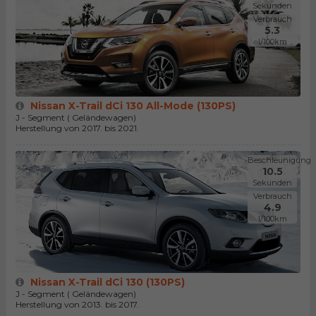
Sekunden
Verbrauch
5.3
l/100km
Nissan X-Trail dCi 130 All-Mode (130PS)
J - Segment ( Geländewagen)
Herstellung von 2017. bis 2021.
Beschleunigung
10.5
Sekunden
Verbrauch
4.9
l/100km
Nissan X-Trail dCi 130 (130PS)
J - Segment ( Geländewagen)
Herstellung von 2013. bis 2017.