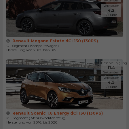
Sekunden
Verbrauch
4.2
l/100km
Renault Megane Estate dCi 130 (130PS)
C - Segment ( Kompaktwagen)
Herstellung von 2012. bis 2015.
Beschleunigung
11.4
Sekunden
Verbrauch
4.5
l/100km
Renault Scenic 1.6 Energy dCi 130 (130PS)
M - Segment ( Mehrzweckfahrzeug)
Herstellung von 2016. bis 2020.