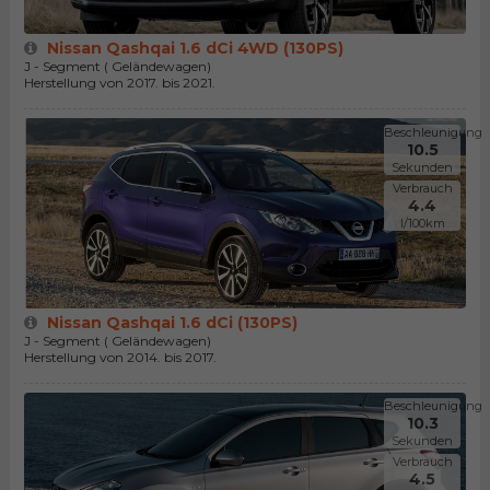
Nissan Qashqai 1.6 dCi 4WD (130PS)
J - Segment ( Geländewagen)
Herstellung von 2017. bis 2021.
Beschleunigung
10.5
Sekunden
Verbrauch
4.4
l/100km
Nissan Qashqai 1.6 dCi (130PS)
J - Segment ( Geländewagen)
Herstellung von 2014. bis 2017.
Beschleunigung
10.3
Sekunden
Verbrauch
4.5