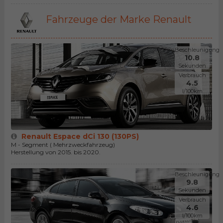
Fahrzeuge der Marke Renault
Beschleunigung
10.8
Sekunden
Verbrauch
4.5
l/100km
Renault Espace dCi 130 (130PS)
M - Segment ( Mehrzweckfahrzeug)
Herstellung von 2015. bis 2020.
Beschleunigung
9.8
Sekunden
Verbrauch
4.6
l/100km