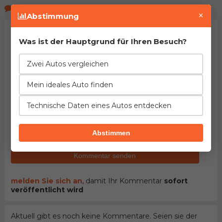
Kommentare der Seitenbeucher
×
Abstimmung
Was ist der Hauptgrund für Ihren Besuch?
Zwei Autos vergleichen
Mein ideales Auto finden
Technische Daten eines Autos entdecken
HINWEIS:
Pflichtfelder sind mit dem Stern (
*
)
gekennzeichnet. Mit dem Versenden des Kommentars
bestätigen Sie
Nutzungsbedingungen
unseres Portals
Abstimmen
gelesen und akzeptiert zu haben.
Kommentar senden
melden Sie sich an
, damit Ihr Kommentar
sofort
veröffentlicht wird
Aktuell gibt es noch keine Kommentare. Seien sie der