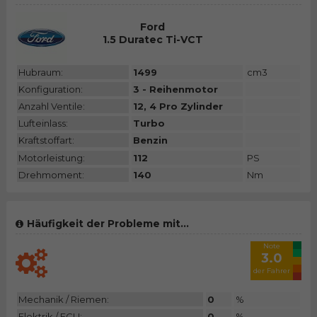
Ford
1.5 Duratec Ti-VCT
Hubraum:
1499
cm3
Konfiguration:
3 - Reihenmotor
Anzahl Ventile:
12, 4 Pro Zylinder
Lufteinlass:
Turbo
Kraftstoffart:
Benzin
Motorleistung:
112
PS
Drehmoment:
140
Nm
Häufigkeit der Probleme mit...
Note
3.0
der Fahrer
Mechanik / Riemen:
0
%
Elektrik / ECU:
0
%