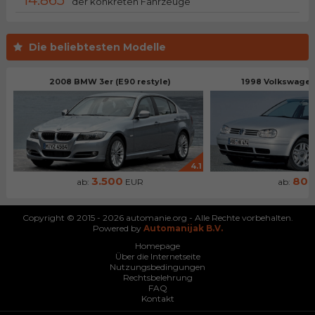
14.865
der konkreten Fahrzeuge
Die beliebtesten Modelle
2008 BMW 3er (E90 restyle)
1998 Volkswagen 
4.1
3.500
80
ab:
EUR
ab:
Copyright © 2015 - 2026 automanie.org - Alle Rechte vorbehalten.
Powered by
Automanijak B.V.
Homepage
Über die Internetseite
Nutzungsbedingungen
Rechtsbelehrung
FAQ
Kontakt