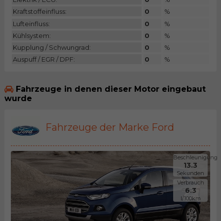
Kraftstoffeinfluss:
0
%
Lufteinfluss:
0
%
Kühlsystem:
0
%
Kupplung / Schwungrad:
0
%
Auspuff / EGR / DPF:
0
%
Fahrzeuge in denen dieser Motor eingebaut
wurde
Fahrzeuge der Marke Ford
Beschleunigung
13.3
Sekunden
Verbrauch
6.3
l/100km