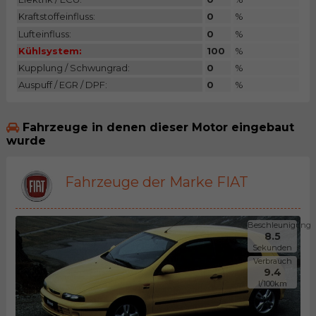
Kraftstoffeinfluss:
0
%
Lufteinfluss:
0
%
Kühlsystem:
100
%
Kupplung / Schwungrad:
0
%
Auspuff / EGR / DPF:
0
%
Fahrzeuge in denen dieser Motor eingebaut
wurde
Fahrzeuge der Marke FIAT
Beschleunigung
8.5
Sekunden
Verbrauch
9.4
l/100km