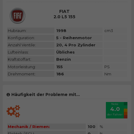
FIAT
2.0 L5 155
Hubraum:
1998
cm3
Konfiguration:
5 - Reihenmotor
Anzahl Ventile:
20, 4 Pro Zylinder
Lufteinlass:
Übliches
Kraftstoffart:
Benzin
Motorleistung:
155
PS
Drehmoment:
186
Nm
Häufigkeit der Probleme mit...
Note
4.0
der Fahrer
Mechanik / Riemen:
100
%
Elektrik / ECU:
0
%