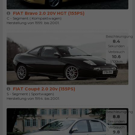
FIAT Bravo 2.0 20V HGT (155PS)
C - Segment ( Kompaktwagen)
Herstellung von 1999. bis 2001.
Beschleunigung
8.4
Sekunden
Verbrauch
10.6
l/100km
FIAT Coupé 2.0 20v (155PS)
S - Segment ( Sportwagen)
Herstellung von 1994. bis 2001.
Beschleunigung
8.8
Sekunden
Verbrauch
9.8