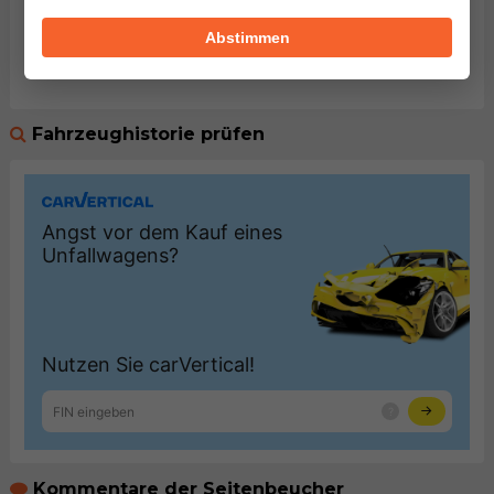
Lancia Lybra 2.0 20V (155PS)
Abstimmen
D - Segment ( Mittelklassewagen)
Herstellung von 1999. bis 2005.
Fahrzeughistorie prüfen
Kommentare der Seitenbeucher