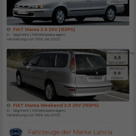
l/100km
FIAT Marea 2.0 20V (155PS)
D - Segment ( Mittelklassewagen)
Herstellung von 1996. bis 2003.
Beschleunigung
9.5
Sekunden
Verbrauch
9.9
l/100km
FIAT Marea Weekend 2.0 20V (155PS)
D - Segment ( Mittelklassewagen)
Herstellung von 1996. bis 2003.
Fahrzeuge der Marke Lancia