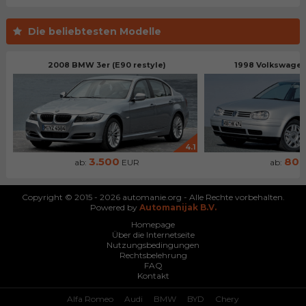
Die beliebtesten Modelle
2008 BMW 3er (E90 restyle)
1998 Volkswagen 
4.1
3.500
80
ab:
EUR
ab:
Copyright © 2015 - 2026 automanie.org - Alle Rechte vorbehalten.
Powered by
Automanijak B.V.
Homepage
Über die Internetseite
Nutzungsbedingungen
Rechtsbelehrung
FAQ
Kontakt
Alfa Romeo
Audi
BMW
BYD
Chery