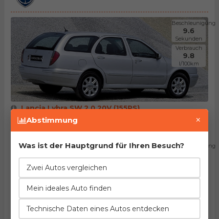
Beschleunigung
9.6
Sekunden
Verbrauch
9.8
l/100km
Lancia Lybra SW 2.0 20V (155PS)
D - Segment ( Mittelklassewagen)
×
Abstimmung
Herstellung von 1999. bis 2005.
Was ist der Hauptgrund für Ihren Besuch?
Beschleunigung
9.6
Sekunden
Zwei Autos vergleichen
Verbrauch
9.8
l/100km
Mein ideales Auto finden
Technische Daten eines Autos entdecken