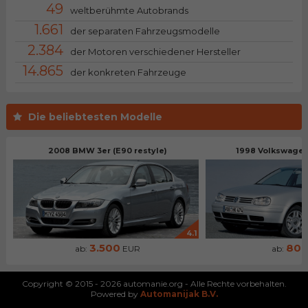
49
weltberühmte Autobrands
1.661
der separaten Fahrzeugsmodelle
2.384
der Motoren verschiedener Hersteller
14.865
der konkreten Fahrzeuge
Die beliebtesten Modelle
2008 BMW 3er (E90 restyle)
1998 Volkswagen 
4.1
3.500
80
ab:
EUR
ab:
Copyright © 2015 - 2026 automanie.org - Alle Rechte vorbehalten.
Powered by
Automanijak B.V.