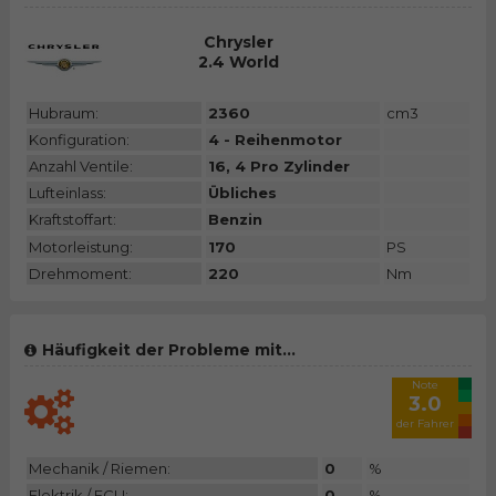
Chrysler
2.4 World
Hubraum:
2360
cm3
Konfiguration:
4 - Reihenmotor
Anzahl Ventile:
16, 4 Pro Zylinder
Lufteinlass:
Übliches
Kraftstoffart:
Benzin
Motorleistung:
170
PS
Drehmoment:
220
Nm
Häufigkeit der Probleme mit...
Note
3.0
der Fahrer
Mechanik / Riemen:
0
%
Elektrik / ECU:
0
%