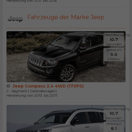
Herstellung von 2011. bis 2016.
Fahrzeuge der Marke Jeep
Beschleunigung
10.7
Sekunden
Verbrauch
9.0
l/100km
Jeep Compass 2.4 4WD (170PS)
J - Segment ( Geländewagen)
Herstellung von 2013. bis 2017.
Beschleunigung
10.7
Sekunden
Verbrauch
8.1