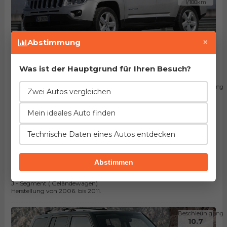
l/100km
×
Abstimmung
Jeep Compass 2.4 4WD (170PS)
J - Segment ( Geländewagen)
Herstellung von 2011. bis 2013.
Was ist der Hauptgrund für Ihren Besuch?
Beschleunigung
Zwei Autos vergleichen
10.7
Sekunden
Mein ideales Auto finden
Verbrauch
8.7
l/100km
Technische Daten eines Autos entdecken
Abstimmen
Jeep Compass 2.4 (170PS)
J - Segment ( Geländewagen)
Herstellung von 2006. bis 2011.
Beschleunigung
10.7