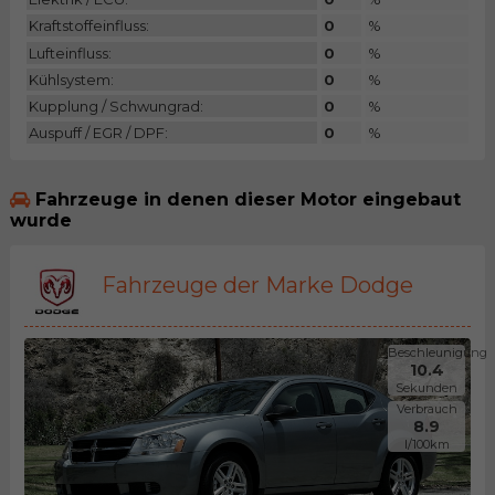
Kraftstoffeinfluss:
0
%
Lufteinfluss:
0
%
Kühlsystem:
0
%
Kupplung / Schwungrad:
0
%
Auspuff / EGR / DPF:
0
%
Fahrzeuge in denen dieser Motor eingebaut
wurde
Fahrzeuge der Marke Dodge
Beschleunigung
10.4
Sekunden
Verbrauch
8.9
l/100km