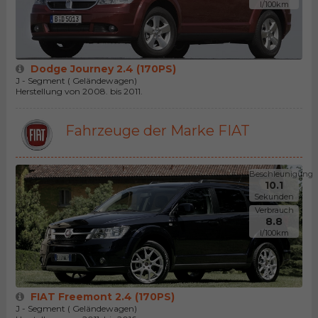
l/100km
Dodge Journey 2.4 (170PS)
J - Segment ( Geländewagen)
Herstellung von 2008. bis 2011.
Fahrzeuge der Marke FIAT
Beschleunigung
10.1
Sekunden
Verbrauch
8.8
l/100km
FIAT Freemont 2.4 (170PS)
J - Segment ( Geländewagen)