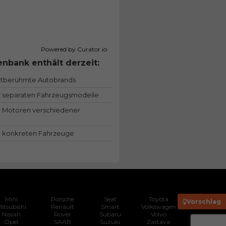
Powered by Curator.io
nbank enthält derzeit:
ltberühmte Autobrands
 separaten Fahrzeugsmodelle
 Motoren verschiedener
 konkreten Fahrzeuge
Mini
Porsche
Seat
Toyota
Vorschlag
itsubishi
Renault
Smart
Volkswagen
Nissan
Rover
Subaru
Volvo
Opel
SAAB
Suzuki
Zastava