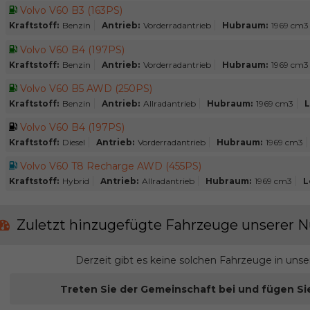
Volvo V60 B3 (163PS)
Kraftstoff:
Benzin
Antrieb:
Vorderradantrieb
Hubraum:
1969 cm3
Volvo V60 B4 (197PS)
Kraftstoff:
Benzin
Antrieb:
Vorderradantrieb
Hubraum:
1969 cm3
Volvo V60 B5 AWD (250PS)
Kraftstoff:
Benzin
Antrieb:
Allradantrieb
Hubraum:
1969 cm3
L
Volvo V60 B4 (197PS)
Kraftstoff:
Diesel
Antrieb:
Vorderradantrieb
Hubraum:
1969 cm3
Volvo V60 T8 Recharge AWD (455PS)
Kraftstoff:
Hybrid
Antrieb:
Allradantrieb
Hubraum:
1969 cm3
L
Zuletzt hinzugefügte Fahrzeuge unserer N
Derzeit gibt es keine solchen Fahrzeuge in uns
Treten Sie der Gemeinschaft bei und fügen Si