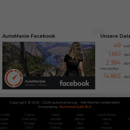
AutoManie Facebook
Unsere Date
49
we
1.661
der
2.384
der
Hersteller
14.865
der
Copyright © 2015 - 2026 automanie.org - Alle Rechte vorbehalten.
Powered by
Automanijak B.V.
vrolet
Dacia
Geely
Jeep
Land Rover
rysler
Daihatsu
Honda
Jetour
Lexus
M
troen
Dodge
Hyundai
KIA
MG
upra
FIAT
Infiniti
Lada
Mazda