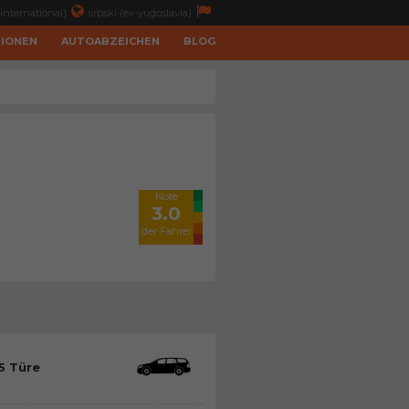
international)
srpski (ex-yugoslavia)
TIONEN
AUTOABZEICHEN
BLOG
Note
3.0
der Fahrer
5 Türe