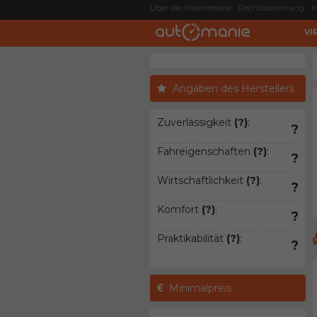
Über die Internetseite
Rechtsbelehrung
K
VI
Angaben des Herstellers
Zuverlässigkeit
(?)
:
?
Fahreigenschaften
(?)
:
?
Wirtschaftlichkeit
(?)
:
?
Komfort
(?)
:
?
Praktikabilität
(?)
:
?
Minimalpreis