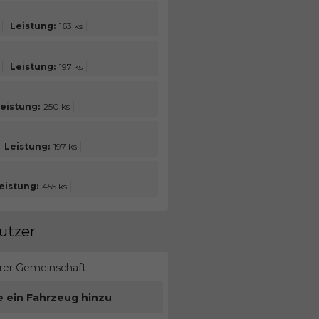
Leistung:
163 ks
Leistung:
197 ks
eistung:
250 ks
Leistung:
197 ks
eistung:
455 ks
utzer
erer Gemeinschaft
e ein Fahrzeug hinzu