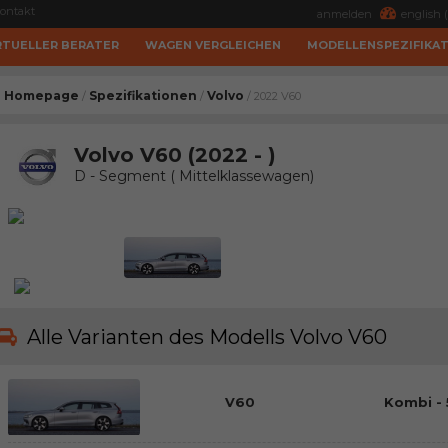
ontakt
anmelden
english (
RTUELLER BERATER
WAGEN VERGLEICHEN
MODELLENSPEZIFIKA
Homepage
Spezifikationen
Volvo
/
/
/ 2022 V60
Volvo V60 (2022 - )
D - Segment ( Mittelklassewagen)
Alle Varianten des Modells Volvo V60
V60
Kombi - 