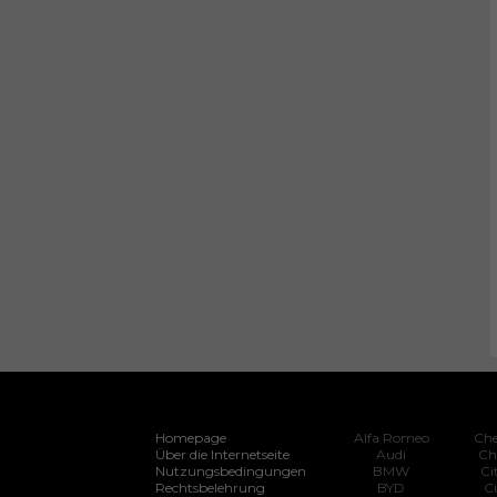
Homepage
Alfa Romeo
Che
Über die Internetseite
Audi
Ch
Nutzungsbedingungen
BMW
Ci
Rechtsbelehrung
BYD
C