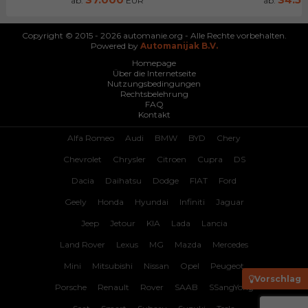
ab:
EUR
ab:
Copyright © 2015 - 2026 automanie.org - Alle Rechte vorbehalten.
Powered by
Automanijak B.V.
Homepage
Über die Internetseite
Nutzungsbedingungen
Rechtsbelehrung
FAQ
Kontakt
Alfa Romeo
Audi
BMW
BYD
Chery
Chevrolet
Chrysler
Citroen
Cupra
DS
Dacia
Daihatsu
Dodge
FIAT
Ford
Geely
Honda
Hyundai
Infiniti
Jaguar
Jeep
Jetour
KIA
Lada
Lancia
Land Rover
Lexus
MG
Mazda
Mercedes
Mini
Mitsubishi
Nissan
Opel
Peugeot
Vorschlag
Porsche
Renault
Rover
SAAB
SSangYong