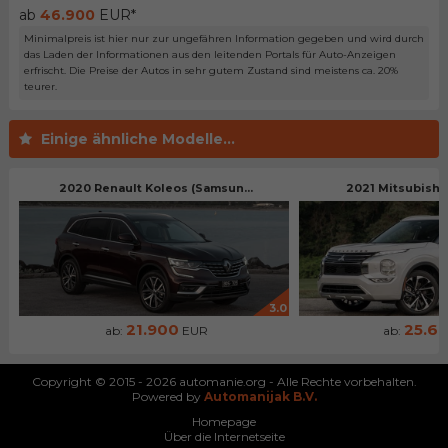
ab
46.900
EUR*
Minimalpreis ist hier nur zur ungefähren Information gegeben und wird durch
das Laden der Informationen aus den leitenden Portals für Auto-Anzeigen
erfrischt. Die Preise der Autos in sehr gutem Zustand sind meistens ca. 20%
teurer.
Einige ähnliche Modelle...
2020 Renault Koleos (Samsun...
2021 Mitsubishi 
3.0
21.900
25.6
ab:
EUR
ab:
Copyright © 2015 - 2026 automanie.org - Alle Rechte vorbehalten.
Powered by
Automanijak B.V.
Homepage
Über die Internetseite