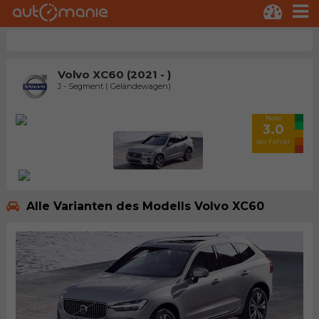
Volvo XC60 (2021 - )
J - Segment ( Geländewagen)
Note
3.0
der Fahrer
Alle Varianten des Modells Volvo XC60