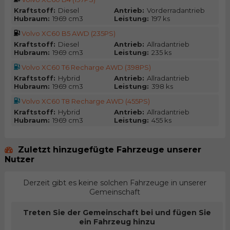
Kraftstoff:
Diesel
Antrieb:
Vorderradantrieb
Hubraum:
1969 cm3
Leistung:
197 ks
Volvo XC60 B5 AWD (235PS)
Kraftstoff:
Diesel
Antrieb:
Allradantrieb
Hubraum:
1969 cm3
Leistung:
235 ks
Volvo XC60 T6 Recharge AWD (398PS)
Kraftstoff:
Hybrid
Antrieb:
Allradantrieb
Hubraum:
1969 cm3
Leistung:
398 ks
Volvo XC60 T8 Recharge AWD (455PS)
Kraftstoff:
Hybrid
Antrieb:
Allradantrieb
Hubraum:
1969 cm3
Leistung:
455 ks
Zuletzt hinzugefügte Fahrzeuge unserer
Nutzer
Derzeit gibt es keine solchen Fahrzeuge in unserer
Gemeinschaft
Treten Sie der Gemeinschaft bei und fügen Sie
ein Fahrzeug hinzu