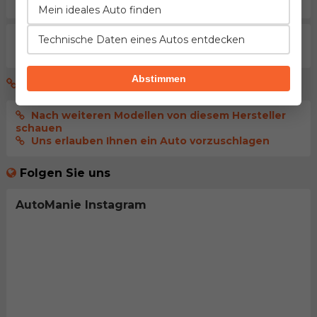
veröffentlicht wird
Mein ideales Auto finden
Technische Daten eines Autos entdecken
Aktuell gibt es noch keine Kommentare. Seien sie der
erste der dies kommentiert.
Abstimmen
Ok, das ist cool, und nun was?
Nach weiteren Modellen von diesem Hersteller
schauen
Uns erlauben Ihnen ein Auto vorzuschlagen
Folgen Sie uns
AutoManie Instagram