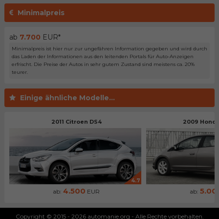
Minimalpreis
ab
7.700
EUR*
Minimalpreis ist hier nur zur ungefähren Information gegeben und wird durch
das Laden der Informationen aus den leitenden Portals für Auto-Anzeigen
erfrischt. Die Preise der Autos in sehr gutem Zustand sind meistens ca. 20%
teurer.
Einige ähnliche Modelle...
2011 Citroen DS4
2009 Honda
4.7
4.500
5.00
ab:
EUR
ab:
Copyright © 2015 - 2026 automanie.org - Alle Rechte vorbehalten.