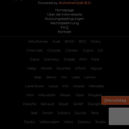
Powered by
Automanijak B.V.
Homepage
Über die Internetseite
Nutzungsbedingungen
Rechtsbelehrung
FAQ
Kontakt
Alfa Romeo
Audi
BMW
BYD
Chery
Chevrolet
Chrysler
Citroen
Cupra
DS
Dacia
Daihatsu
Dodge
FIAT
Ford
Geely
Honda
Hyundai
Infiniti
Jaguar
Jeep
Jetour
KIA
Lada
Lancia
Land Rover
Lexus
MG
Mazda
Mercedes
Mini
Mitsubishi
Nissan
Opel
Peugeot
Vorschlag
Porsche
Renault
Rover
SAAB
SSangYong
Seat
Smart
Subaru
Suzuki
Tesla
Toyota
Volkswagen
Volvo
Zastava
Škoda