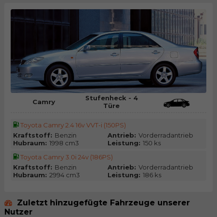
Stufenheck - 4
Camry
Türe
Toyota Camry 2.4 16v VVT-i (150PS)
Kraftstoff:
Benzin
Antrieb:
Vorderradantrieb
Hubraum:
1998 cm3
Leistung:
150 ks
Toyota Camry 3.0i 24v (186PS)
Kraftstoff:
Benzin
Antrieb:
Vorderradantrieb
Hubraum:
2994 cm3
Leistung:
186 ks
Zuletzt hinzugefügte Fahrzeuge unserer
Nutzer