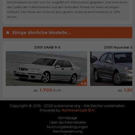
Minimalpreis ist hier nur zur ungefähren Information gegeben und wird durch
das Laden der Informationen aus den leitenden Portals für Auto-Anzeigen
erfrischt. Die Preise der Autos in sehr gutem Zustand sind meistens ca. 20%
teurer.
Einige ähnliche Modelle...
2001 SAAB 9-5
2001 Hyundai So
4.6
1.700
1.50
ab:
EUR
ab:
Copyright © 2015 - 2026 automanie.org - Alle Rechte vorbehalten.
Powered by
Automanijak B.V.
Homepage
Über die Internetseite
Nutzungsbedingungen
Rechtsbelehrung