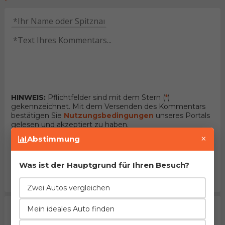
HINWEIS:
Pflichtfelder sind mit dem Stern (
*
)
gekennzeichnet. Mit dem Versenden des Kommentars
bestätigen Sie
Nutzungsbedingungen
unseres Portals
gelesen und akzeptiert zu haben.
×
Abstimmung
Kommentar senden
Was ist der Hauptgrund für Ihren Besuch?
melden Sie sich an
, damit Ihr Kommentar
sofort
veröffentlicht wird
Zwei Autos vergleichen
Aktuell gibt es noch keine Kommentare. Seien sie der
Mein ideales Auto finden
erste der dies kommentiert.