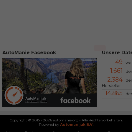
AutoManie Facebook
Unsere Date
49
we
1.661
der
2.384
der
Hersteller
14.865
der
Copyright © 2015 - 2026 automanie.org - Alle Rechte vorbehalten.
Powered by
Automanijak B.V.