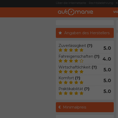
Über die Internetseite
Rechtsbelehrung
K
VI
Angaben des Herstellers
Zuverlässigkeit
(?)
:
5.0
Fahreigenschaften
(?)
:
4.0
Wirtschaftlichkeit
(?)
:
5.0
Komfort
(?)
:
5.0
Praktikabilität
(?)
:
5.0
Minimalpreis