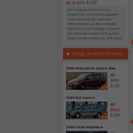
ab
2.000
EUR*
Minimalpreis ist hier nur zur
ungefähren Information gegeben
und wird durch das Laden der
Informationen aus den leitenden
Portals für Auto-Anzeigen erfrischt.
Die Preise der Autos in sehr gutem
Zustand sind meistens ca. 20% teurer.
Einige ähnliche Modelle...
1998 Mitsubishi Space Star
ab:
990
EUR
4.7
1999 KIA Carens
ab:
800
EUR
4.6
2000 Seat Alhambra