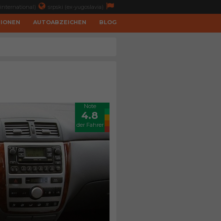
international)
srpski (ex-yugoslavia)
TIONEN
AUTOABZEICHEN
BLOG
Note
4.8
der Fahrer