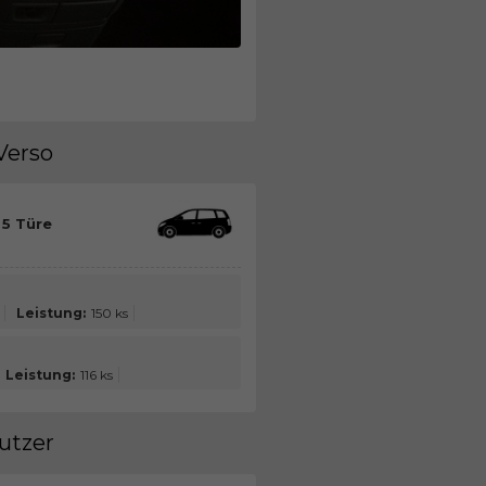
Verso
 5 Türe
Leistung:
150 ks
Leistung:
116 ks
utzer