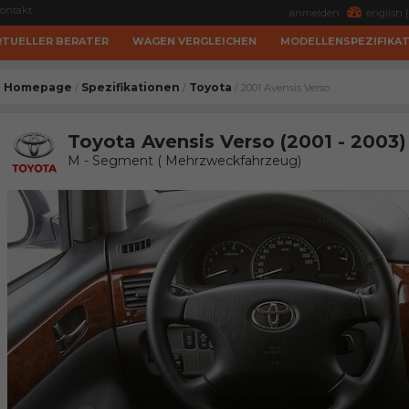
ontakt
anmelden
english (
RTUELLER BERATER
WAGEN VERGLEICHEN
MODELLENSPEZIFIKA
Homepage
Spezifikationen
Toyota
/
/
/ 2001 Avensis Verso
Toyota Avensis Verso (2001 - 2003)
M - Segment ( Mehrzweckfahrzeug)