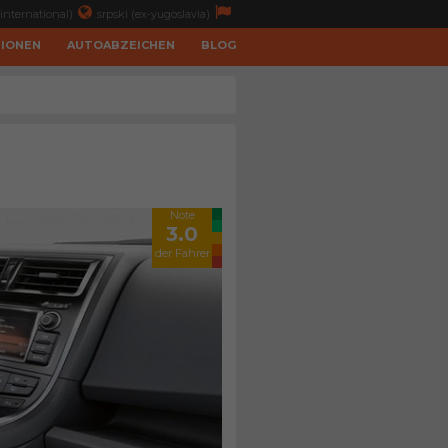
international)
srpski (ex-yugoslavia)
TIONEN
AUTOABZEICHEN
BLOG
Note
3.0
der Fahrer