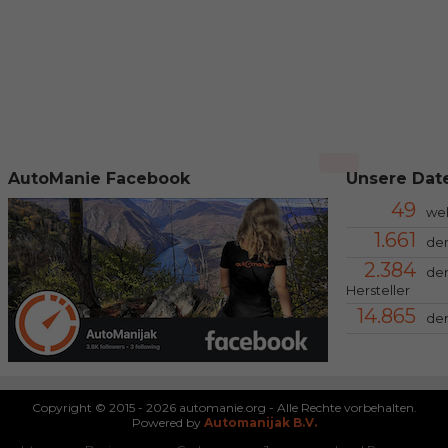
AutoManie Facebook
Unsere Date
49
we
1.661
der
2.384
der
Hersteller
14.865
der
Copyright © 2015 - 2026 automanie.org - Alle Rechte vorbehalten.
Powered by
Automanijak B.V.