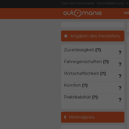
Über die Internetseite
Rechtsbelehrung
K
VI
Angaben des Herstellers
Zuverlässigkeit
(?)
:
?
Fahreigenschaften
(?)
:
?
Wirtschaftlichkeit
(?)
:
?
Komfort
(?)
:
?
Praktikabilität
(?)
:
?
Minimalpreis