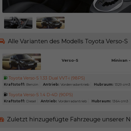
Alle Varianten des Modells Toyota Verso-S
Verso-S
Minivan -
Toyota Verso-S 1.33 Dual VVT-i (98PS)
Kraftstoff:
Benzin
Antrieb:
Vorderradantrieb
Hubraum:
1329 cm3
Toyota Verso-S 1.4 D-4D (90PS)
Kraftstoff:
Diesel
Antrieb:
Vorderradantrieb
Hubraum:
1364 cm3
Zuletzt hinzugefügte Fahrzeuge unserer N