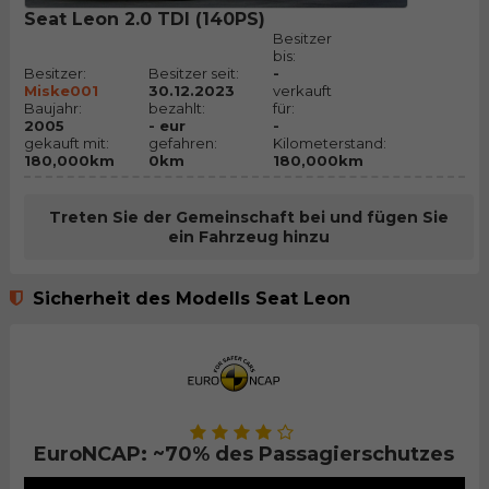
Seat Leon 2.0 TDI (140PS)
Besitzer
bis:
Besitzer:
Besitzer seit:
-
Miske001
30.12.2023
verkauft
Baujahr:
bezahlt:
für:
2005
- eur
-
gekauft mit:
gefahren:
Kilometerstand:
180,000km
0km
180,000km
Treten Sie der Gemeinschaft bei und fügen Sie
ein Fahrzeug hinzu
Sicherheit des Modells Seat Leon
EuroNCAP: ~70% des Passagierschutzes