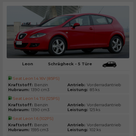
Leon
Schrägheck - 5 Türe
Seat Leon 1.4 16V (85PS)
Kraftstoff:
Benzin
Antrieb:
Vorderradantrieb
Hubraum:
1390 cm3
Leistung:
85 ks
Seat Leon 1.4 TSI (125PS)
Kraftstoff:
Benzin
Antrieb:
Vorderradantrieb
Hubraum:
1390 cm3
Leistung:
125 ks
Seat Leon 1.6 (102PS)
Kraftstoff:
Benzin
Antrieb:
Vorderradantrieb
Hubraum:
1595 cm3
Leistung:
102 ks