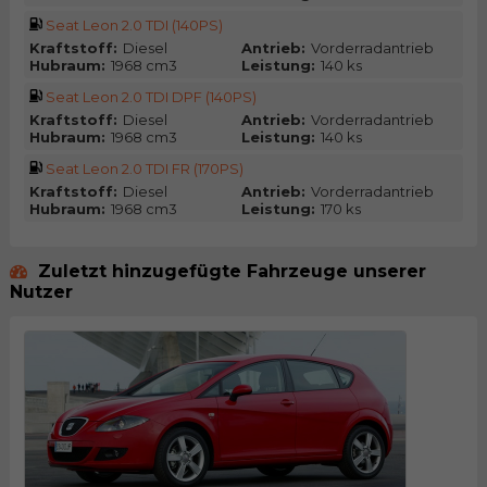
Seat Leon 2.0 TDI (140PS)
Kraftstoff:
Diesel
Antrieb:
Vorderradantrieb
Hubraum:
1968 cm3
Leistung:
140 ks
Seat Leon 2.0 TDI DPF (140PS)
Kraftstoff:
Diesel
Antrieb:
Vorderradantrieb
Hubraum:
1968 cm3
Leistung:
140 ks
Seat Leon 2.0 TDI FR (170PS)
Kraftstoff:
Diesel
Antrieb:
Vorderradantrieb
Hubraum:
1968 cm3
Leistung:
170 ks
Zuletzt hinzugefügte Fahrzeuge unserer
Nutzer