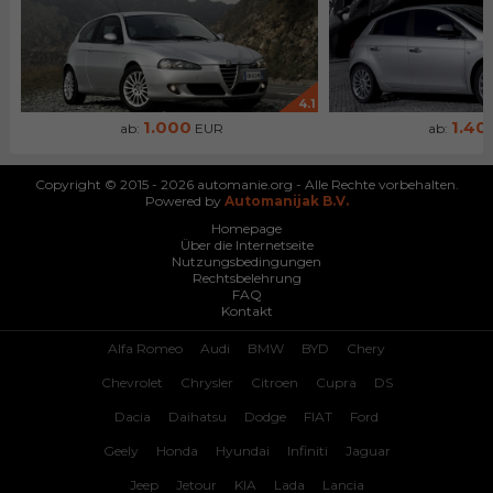
4.1
1.000
1.40
ab:
EUR
ab:
Copyright © 2015 - 2026 automanie.org - Alle Rechte vorbehalten.
Powered by
Automanijak B.V.
Homepage
Über die Internetseite
Nutzungsbedingungen
Rechtsbelehrung
FAQ
Kontakt
Alfa Romeo
Audi
BMW
BYD
Chery
Chevrolet
Chrysler
Citroen
Cupra
DS
Dacia
Daihatsu
Dodge
FIAT
Ford
Geely
Honda
Hyundai
Infiniti
Jaguar
Jeep
Jetour
KIA
Lada
Lancia