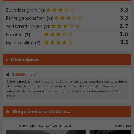
3.3
Zuverlässigkeit
(?)
:
3.3
Fahreigenschaften
(?)
:
2.7
Wirtschaftlichkeit
(?)
:
3.0
Komfort
(?)
:
3.5
Praktikabilität
(?)
:
Minimalpreis
ab
2.600
EUR*
Minimalpreis ist hier nur zur ungefähren Information gegeben und wird durch
das Laden der Informationen aus den leitenden Portals für Auto-Anzeigen
erfrischt. Die Preise der Autos in sehr gutem Zustand sind meistens ca. 20%
teurer.
Einige ähnliche Modelle...
2004 Alfa Romeo 147 (Tipo 9...
2007 FIAT