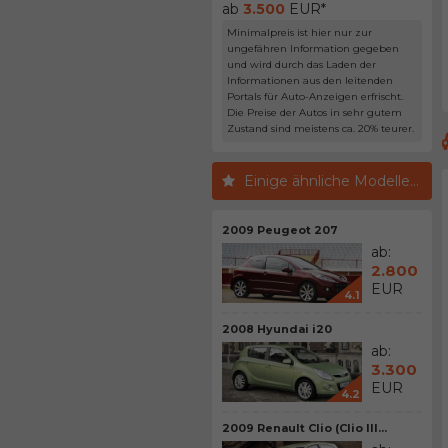
ab
3.500
EUR*
Minimalpreis ist hier nur zur
ungefähren Information gegeben
und wird durch das Laden der
Informationen aus den leitenden
Portals für Auto-Anzeigen erfrischt.
Die Preise der Autos in sehr gutem
Zustand sind meistens ca. 20% teurer.
Einige ähnliche Modelle...
2009 Peugeot 207
ab:
2.800
EUR
4.1
2008 Hyundai i20
ab:
3.300
EUR
4.2
2009 Renault Clio (Clio III...