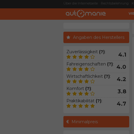
Über die Internetseite
Rechtsbelehrung
K
VI
Angaben des Herstellers
Zuverlässigkeit
(?)
:
4.1
Fahreigenschaften
(?)
:
4.0
Wirtschaftlichkeit
(?)
:
4.2
Komfort
(?)
:
3.8
Praktikabilität
(?)
:
4.7
Minimalpreis