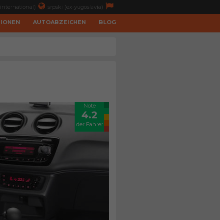
international)
srpski (ex-yugoslavia)
TIONEN
AUTOABZEICHEN
BLOG
Note
4.2
der Fahrer