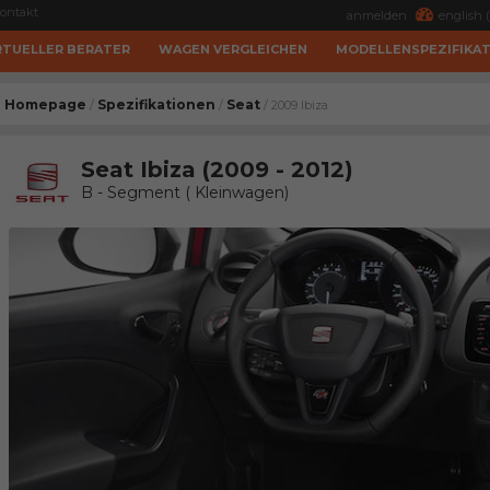
ontakt
anmelden
english (
RTUELLER BERATER
WAGEN VERGLEICHEN
MODELLENSPEZIFIKA
Homepage
Spezifikationen
Seat
/
/
/ 2009 Ibiza
Seat Ibiza (2009 - 2012)
B - Segment ( Kleinwagen)