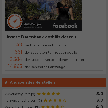
Unsere Datenbank enthält derzeit:
49
weltberühmte Autobrands
1.661
der separaten Fahrzeugsmodelle
2.384
der Motoren verschiedener Hersteller
14.865
der konkreten Fahrzeuge
Angaben des Herstellers
5.0
Zuverlässigkeit
(?)
:
3.7
Fahreigenschaften
(?)
:
4.0
Wirtschaftlichkeit
(?)
: