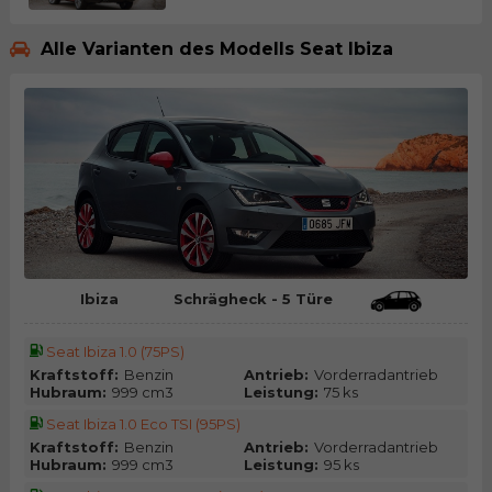
Alle Varianten des Modells Seat Ibiza
Ibiza
Schrägheck - 5 Türe
Seat Ibiza 1.0 (75PS)
Kraftstoff:
Benzin
Antrieb:
Vorderradantrieb
Hubraum:
999 cm3
Leistung:
75 ks
Seat Ibiza 1.0 Eco TSI (95PS)
Kraftstoff:
Benzin
Antrieb:
Vorderradantrieb
Hubraum:
999 cm3
Leistung:
95 ks