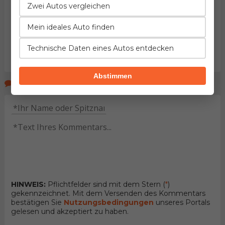
Zwei Autos vergleichen
Mein ideales Auto finden
Technische Daten eines Autos entdecken
Abstimmen
Kommentare der Seitenbeucher
HINWEIS:
Pflichtfelder sind mit dem Stern (
*
)
gekennzeichnet. Mit dem Versenden des Kommentars
bestätigen Sie
Nutzungsbedingungen
unseres Portals
gelesen und akzeptiert zu haben.