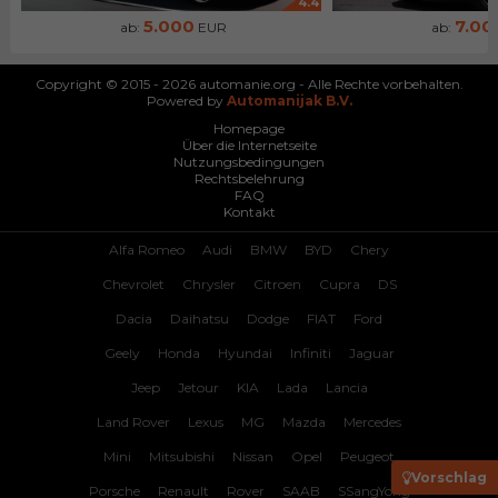
4.4
5.000
7.00
ab:
EUR
ab:
Copyright © 2015 - 2026 automanie.org - Alle Rechte vorbehalten.
Powered by
Automanijak B.V.
Homepage
Über die Internetseite
Nutzungsbedingungen
Rechtsbelehrung
FAQ
Kontakt
Alfa Romeo
Audi
BMW
BYD
Chery
Chevrolet
Chrysler
Citroen
Cupra
DS
Dacia
Daihatsu
Dodge
FIAT
Ford
Geely
Honda
Hyundai
Infiniti
Jaguar
Jeep
Jetour
KIA
Lada
Lancia
Land Rover
Lexus
MG
Mazda
Mercedes
Mini
Mitsubishi
Nissan
Opel
Peugeot
Vorschlag
Porsche
Renault
Rover
SAAB
SSangYong