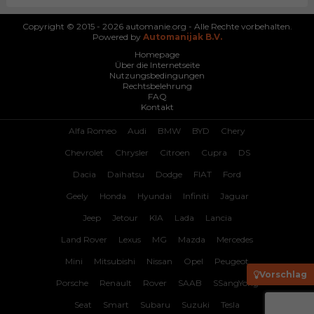
Copyright © 2015 - 2026 automanie.org - Alle Rechte vorbehalten.
Powered by
Automanijak B.V.
Homepage
Über die Internetseite
Nutzungsbedingungen
Rechtsbelehrung
FAQ
Kontakt
Alfa Romeo
Audi
BMW
BYD
Chery
Chevrolet
Chrysler
Citroen
Cupra
DS
Dacia
Daihatsu
Dodge
FIAT
Ford
Geely
Honda
Hyundai
Infiniti
Jaguar
Jeep
Jetour
KIA
Lada
Lancia
Land Rover
Lexus
MG
Mazda
Mercedes
Mini
Mitsubishi
Nissan
Opel
Peugeot
Vorschlag
Porsche
Renault
Rover
SAAB
SSangYong
Seat
Smart
Subaru
Suzuki
Tesla