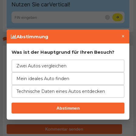
×
Abstimmung
Kommentare der Seitenbeucher
Was ist der Hauptgrund für Ihren Besuch?
Zwei Autos vergleichen
Mein ideales Auto finden
Technische Daten eines Autos entdecken
HINWEIS:
Pflichtfelder sind mit dem Stern (
*
)
gekennzeichnet. Mit dem Versenden des Kommentars
Abstimmen
bestätigen Sie
Nutzungsbedingungen
unseres Portals
gelesen und akzeptiert zu haben.
Kommentar senden