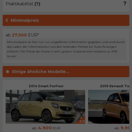
?
Praktikabilität
(?)
:
Minimalpreis
ab
27.500
EUR*
Minimalpreis ist hier nur zur ungefähren Information gegeben und wird durch
das Laden der Informationen aus den leitenden Portals für Auto-Anzeigen
erfrischt. Die Preise der Autos in sehr gutem Zustand sind meistens ca. 20%
teurer.
Einige ähnliche Modelle...
2014 Smart ForFour
2019 Renault Twi
3.0
4.900
9.90
ab:
EUR
ab: