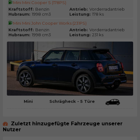
Mini Mini Cooper S (178PS)
Kraftstoff:
Benzin
Antrieb:
Vorderradantrieb
Hubraum:
1998 cm3
Leistung:
178 ks
Mini Mini John Cooper Works (231PS)
Kraftstoff:
Benzin
Antrieb:
Vorderradantrieb
Hubraum:
1998 cm3
Leistung:
231 ks
Mini
Schrägheck - 5 Türe
Zuletzt hinzugefügte Fahrzeuge unserer
Nutzer