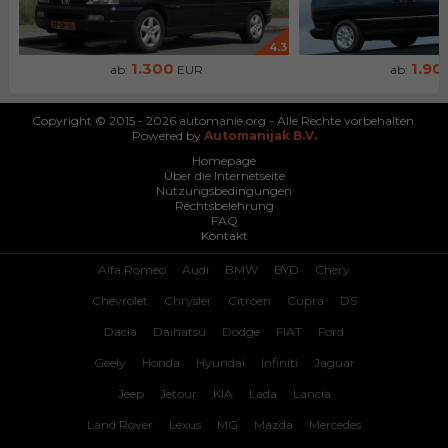
4.3
1.300
1.90
ab:
EUR
ab:
Copyright © 2015 - 2026 automanie.org - Alle Rechte vorbehalten.
Powered by
Automanijak B.V.
Homepage
Über die Internetseite
Nutzungsbedingungen
Rechtsbelehrung
FAQ
Kontakt
Alfa Romeo
Audi
BMW
BYD
Chery
Chevrolet
Chrysler
Citroen
Cupra
DS
Dacia
Daihatsu
Dodge
FIAT
Ford
Geely
Honda
Hyundai
Infiniti
Jaguar
Jeep
Jetour
KIA
Lada
Lancia
Land Rover
Lexus
MG
Mazda
Mercedes