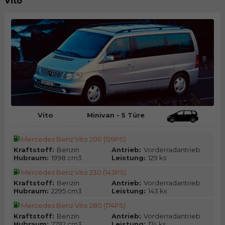
Vito
Vito
Minivan - 5 Türe
Mercedes Benz Vito 200 (129PS)
Kraftstoff:
Benzin
Antrieb:
Vorderradantrieb
Hubraum:
1998 cm3
Leistung:
129 ks
Mercedes Benz Vito 230 (143PS)
Kraftstoff:
Benzin
Antrieb:
Vorderradantrieb
Hubraum:
2295 cm3
Leistung:
143 ks
Mercedes Benz Vito 280 (174PS)
Kraftstoff:
Benzin
Antrieb:
Vorderradantrieb
Hubraum:
2792 cm3
Leistung:
174 ks