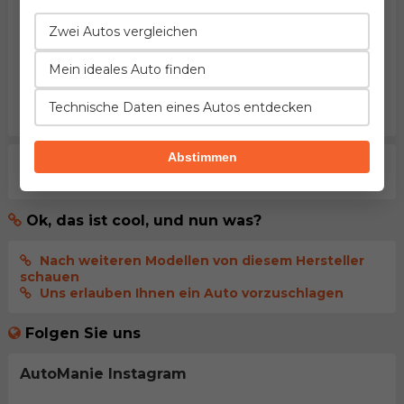
gelesen und akzeptiert zu haben.
Zwei Autos vergleichen
Kommentar senden
Mein ideales Auto finden
melden Sie sich an
, damit Ihr Kommentar
sofort
Technische Daten eines Autos entdecken
veröffentlicht wird
Abstimmen
Aktuell gibt es noch keine Kommentare. Seien sie der
erste der dies kommentiert.
Ok, das ist cool, und nun was?
Nach weiteren Modellen von diesem Hersteller
schauen
Uns erlauben Ihnen ein Auto vorzuschlagen
Folgen Sie uns
AutoManie Instagram