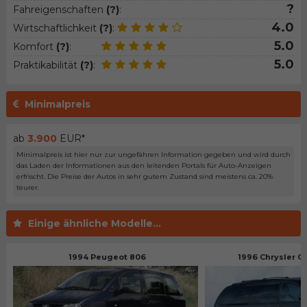
?
Fahreigenschaften
(?)
:
4.0
Wirtschaftlichkeit
(?)
:
5.0
Komfort
(?)
:
5.0
Praktikabilität
(?)
:
Minimalpreis
ab
3.900
EUR*
Minimalpreis ist hier nur zur ungefähren Information gegeben und wird durch
das Laden der Informationen aus den leitenden Portals für Auto-Anzeigen
erfrischt. Die Preise der Autos in sehr gutem Zustand sind meistens ca. 20%
teurer.
Einige ähnliche Modelle...
1994 Peugeot 806
1996 Chrysler G