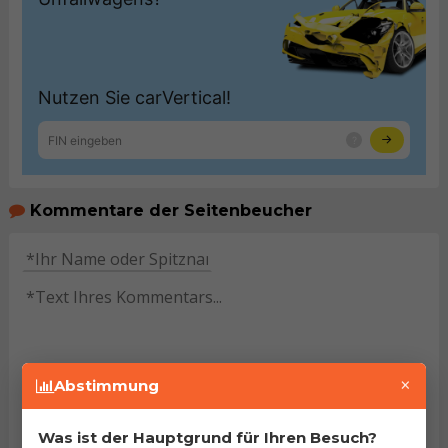
Kommentare der Seitenbeucher
×
Abstimmung
HINWEIS:
Pflichtfelder sind mit dem Stern (
*
)
gekennzeichnet. Mit dem Versenden des Kommentars
Was ist der Hauptgrund für Ihren Besuch?
bestätigen Sie
Nutzungsbedingungen
unseres Portals