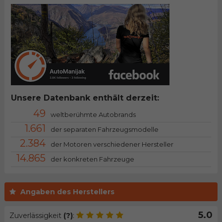
Unsere Datenbank enthält derzeit:
49
weltberühmte Autobrands
1.661
der separaten Fahrzeugsmodelle
2.384
der Motoren verschiedener Hersteller
14.865
der konkreten Fahrzeuge
Angaben des Herstellers
5.0
Zuverlässigkeit
(?)
: