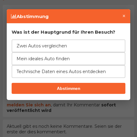
×
Abstimmung
Was ist der Hauptgrund für Ihren Besuch?
Zwei Autos vergleichen
Mein ideales Auto finden
HINWEIS:
Pflichtfelder sind mit dem Stern (
*
)
gekennzeichnet. Mit dem Versenden des Kommentars
bestätigen Sie
Nutzungsbedingungen
unseres Portals
Technische Daten eines Autos entdecken
gelesen und akzeptiert zu haben.
Abstimmen
Kommentar senden
melden Sie sich an
, damit Ihr Kommentar
sofort
veröffentlicht wird
Aktuell gibt es noch keine Kommentare. Seien sie der
erste der dies kommentiert.