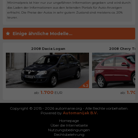
Minimalpreis ist hier nur zur ungefähren Information gegeben und wird durch
das Laden der Informationen aus den leitenden Portals für Auto-Anzeigen
erfrischt. Die Preise der Autos in sehr gutem Zustand sind meistens ca. 20%
teurer.
Einige ähnliche Modelle...
2008 Dacia Logan
2008 Chery Ten
4.2
1.700
1.70
ab:
EUR
ab:
Copyright © 2015 - 2026 automanie.org - Alle Rechte vorbehalten.
Powered by
Automanijak B.V.
Homepage
Über die Internetseite
Nutzungsbedingungen
Rechtsbelehrung