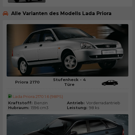
Alle Varianten des Modells Lada Priora
Stufenheck - 4
Priora 2170
Türe
Lada Priora 2170 1.6 (98PS)
Kraftstoff:
Benzin
Antrieb:
Vorderradantrieb
Hubraum:
1596 cm3
Leistung:
98 ks