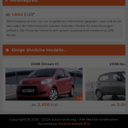
Minimalpreis
ab
1.800
EUR*
Minimalpreis ist hier nur zur ungefähren Information gegeben und wird durch
das Laden der Informationen aus den leitenden Portals für Auto-Anzeigen
erfrischt. Die Preise der Autos in sehr gutem Zustand sind meistens ca. 20%
teurer.
Einige ähnliche Modelle...
2008 Citroen C1
2008 Hyun
1.0
2.100
2.00
ab:
EUR
ab:
Copyright © 2015 - 2026 automanie.org - Alle Rechte vorbehalten.
Powered by
Automanijak B.V.