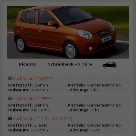
Picanto
Schrägheck - 5 Türe
KIA Picanto 1.0 (61PS)
Kraftstoff:
Benzin
Antrieb:
Vorderradantrieb
Hubraum:
999 cm3
Leistung:
61 ks
KIA Picanto 1.1 (65PS)
Kraftstoff:
Benzin
Antrieb:
Vorderradantrieb
Hubraum:
1086 cm3
Leistung:
65 ks
KIA Picanto 1.1 CRDi VGT (75PS)
Kraftstoff:
Diesel
Antrieb:
Vorderradantrieb
Hubraum:
1120 cm3
Leistung:
75 ks