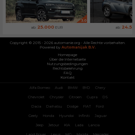
3.0
25.000
24.5
ab:
EUR
ab:
Copyright © 2015 - 2026 automanie.org - Alle Rechte vorbehalten.
Powered by
Automanijak B.V.
Homepage
Über die Internetseite
Nutzungsbedingungen
Rechtsbelehrung
FAQ
Kontakt
Alfa Romeo
Audi
BMW
BYD
Chery
Chevrolet
Chrysler
Citroen
Cupra
DS
Dacia
Daihatsu
Dodge
FIAT
Ford
Geely
Honda
Hyundai
Infiniti
Jaguar
Jeep
Jetour
KIA
Lada
Lancia
Land Rover
Lexus
MG
Mazda
Mercedes