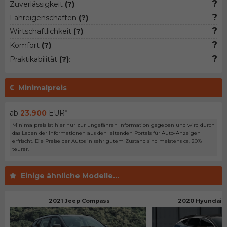
?
Zuverlässigkeit
(?)
:
?
Fahreigenschaften
(?)
:
?
Wirtschaftlichkeit
(?)
:
?
Komfort
(?)
:
?
Praktikabilität
(?)
:
Minimalpreis
ab
23.900
EUR*
Minimalpreis ist hier nur zur ungefähren Information gegeben und wird durch
das Laden der Informationen aus den leitenden Portals für Auto-Anzeigen
erfrischt. Die Preise der Autos in sehr gutem Zustand sind meistens ca. 20%
teurer.
Einige ähnliche Modelle...
2021 Jeep Compass
2020 Hyundai T