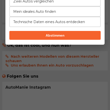
Kommentar senden
Zwei Autos vergleichen
Mein ideales Auto finden
melden Sie sich an
, damit Ihr Kommentar
sofort
veröffentlicht wird
Technische Daten eines Autos entdecken
Aktuell gibt es noch keine Kommentare. Seien sie der
erste der dies kommentiert.
Abstimmen
Ok, das ist cool, und nun was?
Nach weiteren Modellen von diesem Hersteller
schauen
Uns erlauben Ihnen ein Auto vorzuschlagen
Folgen Sie uns
AutoManie Instagram