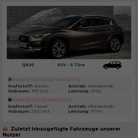
QX30
SUV - 5 Türe
Infiniti QX30 2.0t DCT AWD (211PS)
Kraftstoff:
Benzin
Antrieb:
Allradantrieb
Hubraum:
1991 cm3
Leistung:
211 ks
Infiniti QX30 2.2d AWD (170PS)
Kraftstoff:
Diesel
Antrieb:
Allradantrieb
Hubraum:
2143 cm3
Leistung:
170 ks
Zuletzt hinzugefügte Fahrzeuge unserer
Nutzer