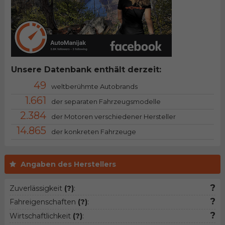
Unsere Datenbank enthält derzeit:
49
weltberühmte Autobrands
1.661
der separaten Fahrzeugsmodelle
2.384
der Motoren verschiedener Hersteller
14.865
der konkreten Fahrzeuge
Angaben des Herstellers
?
Zuverlässigkeit
(?)
:
?
Fahreigenschaften
(?)
:
?
Wirtschaftlichkeit
(?)
: