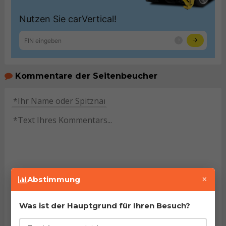
Kommentare der Seitenbeucher
×
HINWEIS:
Pflichtfelder sind mit dem Stern (
*
)
Abstimmung
gekennzeichnet. Mit dem Versenden des Kommentars
bestätigen Sie
Nutzungsbedingungen
unseres Portals
gelesen und akzeptiert zu haben.
Was ist der Hauptgrund für Ihren Besuch?