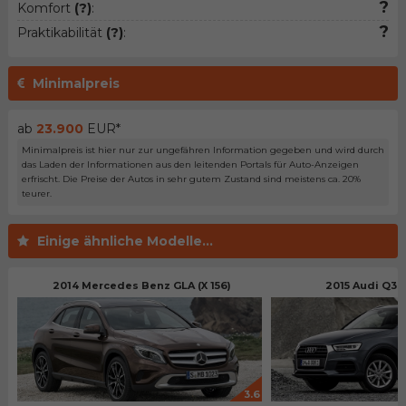
?
Komfort
(?)
:
?
Praktikabilität
(?)
:
Minimalpreis
ab
23.900
EUR*
Minimalpreis ist hier nur zur ungefähren Information gegeben und wird durch
das Laden der Informationen aus den leitenden Portals für Auto-Anzeigen
erfrischt. Die Preise der Autos in sehr gutem Zustand sind meistens ca. 20%
teurer.
Einige ähnliche Modelle...
2014 Mercedes Benz GLA (X 156)
2015 Audi Q3 (
3.6