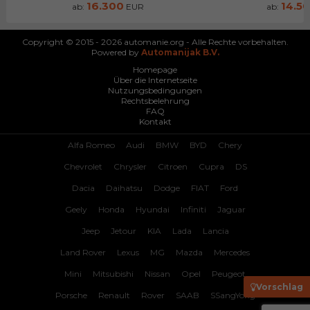
16.300
14.5
ab:
EUR
ab:
Copyright © 2015 - 2026 automanie.org - Alle Rechte vorbehalten.
Powered by
Automanijak B.V.
Homepage
Über die Internetseite
Nutzungsbedingungen
Rechtsbelehrung
FAQ
Kontakt
Alfa Romeo
Audi
BMW
BYD
Chery
Chevrolet
Chrysler
Citroen
Cupra
DS
Dacia
Daihatsu
Dodge
FIAT
Ford
Geely
Honda
Hyundai
Infiniti
Jaguar
Jeep
Jetour
KIA
Lada
Lancia
Land Rover
Lexus
MG
Mazda
Mercedes
Mini
Mitsubishi
Nissan
Opel
Peugeot
Vorschlag
Porsche
Renault
Rover
SAAB
SSangYong