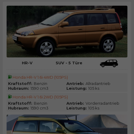
HR-V
SUV - 5 Türe
Honda HR-V 1.6i 4WD (105PS)
Kraftstoff:
Benzin
Antrieb:
Allradantrieb
Hubraum:
1590 cm3
Leistung:
105 ks
Honda HR-V 1.6i 2WD (105PS)
Kraftstoff:
Benzin
Antrieb:
Vorderradantrieb
Hubraum:
1590 cm3
Leistung:
105 ks