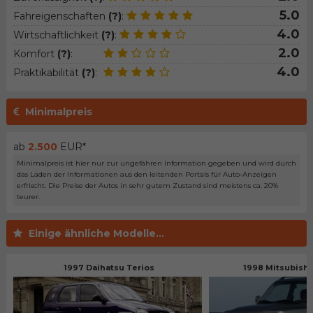
5.0
Fahreigenschaften
(?)
:
4.0
Wirtschaftlichkeit
(?)
:
2.0
Komfort
(?)
:
4.0
Praktikabilität
(?)
:
Minimalpreis
ab
2.500
EUR*
Minimalpreis ist hier nur zur ungefähren Information gegeben und wird durch
das Laden der Informationen aus den leitenden Portals für Auto-Anzeigen
erfrischt. Die Preise der Autos in sehr gutem Zustand sind meistens ca. 20%
teurer.
Einige ähnliche Modelle...
1997 Daihatsu Terios
1998 Mitsubishi 