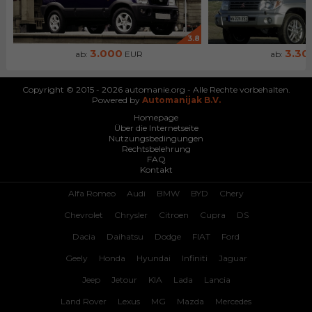
3.8
3.000
3.30
ab:
EUR
ab:
Copyright © 2015 - 2026 automanie.org - Alle Rechte vorbehalten.
Powered by
Automanijak B.V.
Homepage
Über die Internetseite
Nutzungsbedingungen
Rechtsbelehrung
FAQ
Kontakt
Alfa Romeo
Audi
BMW
BYD
Chery
Chevrolet
Chrysler
Citroen
Cupra
DS
Dacia
Daihatsu
Dodge
FIAT
Ford
Geely
Honda
Hyundai
Infiniti
Jaguar
Jeep
Jetour
KIA
Lada
Lancia
Land Rover
Lexus
MG
Mazda
Mercedes