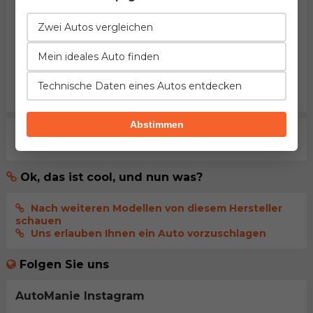
bestätigen Sie
Nutzungsbedingungen
unseres Portals
gelesen und akzeptiert zu haben.
Zwei Autos vergleichen
Kommentar senden
Mein ideales Auto finden
melden Sie sich an
, damit Ihr Kommentar
sofort
Technische Daten eines Autos entdecken
veröffentlicht wird
Abstimmen
Aktuell gibt es noch keine Kommentare. Seien sie der
erste der dies kommentiert.
Ok, das ist cool, und nun was?
Nach weiteren Modellen von diesem Hersteller
schauen
Uns erlauben Ihnen ein Auto vorzuschlagen
Folgen Sie uns
AutoManie Instagram