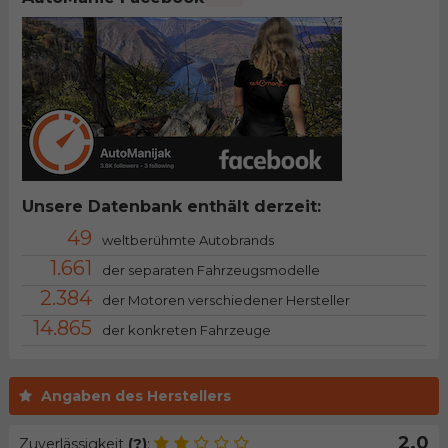
Unsere Datenbank enthält derzeit:
49
weltberühmte Autobrands
1.661
der separaten Fahrzeugsmodelle
2.384
der Motoren verschiedener Hersteller
14.865
der konkreten Fahrzeuge
Angaben des Herstellers
2.0
Zuverlässigkeit
(?)
: