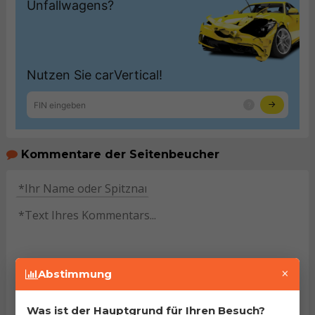
Kommentare der Seitenbeucher
×
Abstimmung
HINWEIS:
Pflichtfelder sind mit dem Stern (
*
)
gekennzeichnet. Mit dem Versenden des Kommentars
Was ist der Hauptgrund für Ihren Besuch?