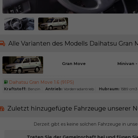
Alle Varianten des Modells Daihatsu Gran
Gran Move
Minivan -
Daihatsu Gran Move 1.6 (91PS)
Kraftstoff:
Benzin
Antrieb:
Vorderradantrieb
Hubraum:
1589 cm3
Zuletzt hinzugefügte Fahrzeuge unserer N
Derzeit gibt es keine solchen Fahrzeuge in uns
Treten Sie der Gemeinschaft bei und fügen Si