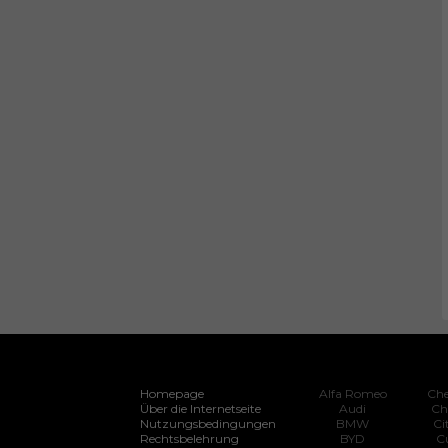
Homepage
Alfa Romeo
Che
Über die Internetseite
Audi
Ch
Nutzungsbedingungen
BMW
Ci
Rechtsbelehrung
BYD
C