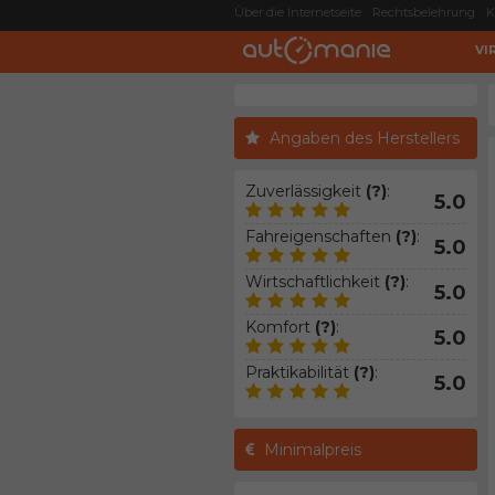
Über die Internetseite
Rechtsbelehrung
K
VI
Angaben des Herstellers
Zuverlässigkeit
(?)
:
5.0
Fahreigenschaften
(?)
:
5.0
Wirtschaftlichkeit
(?)
:
5.0
Komfort
(?)
:
5.0
Praktikabilität
(?)
:
5.0
Minimalpreis