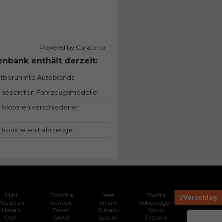
Powered by Curator.io
nbank enthält derzeit:
ltberühmte Autobrands
 separaten Fahrzeugsmodelle
 Motoren verschiedener
 konkreten Fahrzeuge
Mini
Porsche
Seat
Toyota
Vorschlag
itsubishi
Renault
Smart
Volkswagen
Nissan
Rover
Subaru
Volvo
Opel
SAAB
Suzuki
Zastava