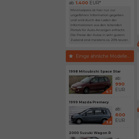
ab
1.400
EUR*
Minimalpreis ist hier nur zur
ungefähren Information gegeben
und wird durch das Laden der
Informationen aus den leitenden
Portals für Auto-Anzeigen erfrischt.
Die Preise der Autos in sehr gutem
Zustand sind meistens ca. 20% teurer.
Einige ähnliche Modelle...
1998 Mitsubishi Space Star
ab:
990
EUR
4.7
1999 Mazda Premacy
ab:
600
EUR
3.8
2000 Suzuki Wagon R