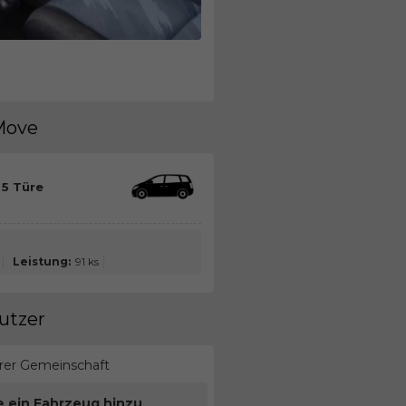
 Move
 5 Türe
Leistung:
91 ks
utzer
erer Gemeinschaft
e ein Fahrzeug hinzu