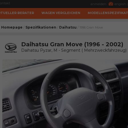
ontakt
anmelden
english (
RTUELLER BERATER
WAGEN VERGLEICHEN
MODELLENSPEZIFIKA
Homepage
Spezifikationen
Daihatsu
/
/
/ 1996 Gran Move
Daihatsu Gran Move (1996 - 2002)
Daihatsu Pyzar, M - Segment ( Mehrzweckfahrzeug)