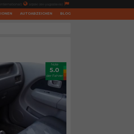
international)
srpski (ex-yugoslavia)
TIONEN
AUTOABZEICHEN
BLOG
Note
5.0
der Fahrer