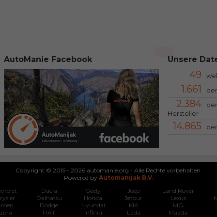
AutoManie Facebook
Unsere Date
49
we
1.661
der
2.384
der
Hersteller
14.865
der
Copyright © 2015 - 2026 automanie.org - Alle Rechte vorbehalten.
Powered by
Automanijak B.V.
vrolet
Dacia
Geely
Jeep
Land Rover
rysler
Daihatsu
Honda
Jetour
Lexus
M
troen
Dodge
Hyundai
KIA
MG
upra
FIAT
Infiniti
Lada
Mazda