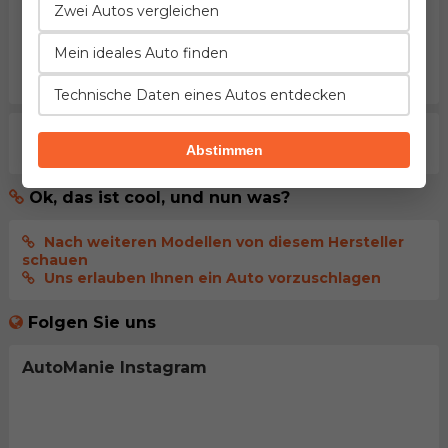
Zwei Autos vergleichen
Kommentar senden
Mein ideales Auto finden
melden Sie sich an
, damit Ihr Kommentar
sofort
veröffentlicht wird
Technische Daten eines Autos entdecken
Aktuell gibt es noch keine Kommentare. Seien sie der
Abstimmen
erste der dies kommentiert.
Ok, das ist cool, und nun was?
Nach weiteren Modellen von diesem Hersteller
schauen
Uns erlauben Ihnen ein Auto vorzuschlagen
Folgen Sie uns
AutoManie Instagram