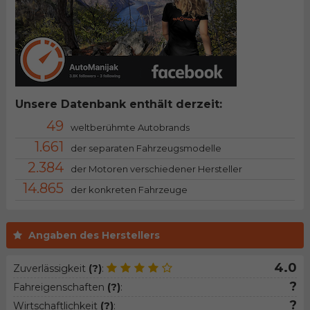
Unsere Datenbank enthält derzeit:
49
weltberühmte Autobrands
1.661
der separaten Fahrzeugsmodelle
2.384
der Motoren verschiedener Hersteller
14.865
der konkreten Fahrzeuge
Angaben des Herstellers
4.0
Zuverlässigkeit
(?)
:
?
Fahreigenschaften
(?)
:
?
Wirtschaftlichkeit
(?)
: