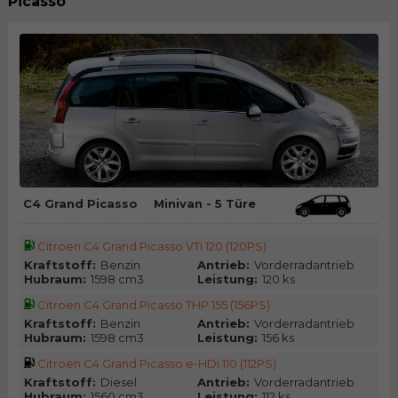
Picasso
C4 Grand Picasso
Minivan - 5 Türe
Citroen C4 Grand Picasso VTi 120 (120PS)
Kraftstoff:
Benzin
Antrieb:
Vorderradantrieb
Hubraum:
1598 cm3
Leistung:
120 ks
Citroen C4 Grand Picasso THP 155 (156PS)
Kraftstoff:
Benzin
Antrieb:
Vorderradantrieb
Hubraum:
1598 cm3
Leistung:
156 ks
Citroen C4 Grand Picasso e-HDi 110 (112PS)
Kraftstoff:
Diesel
Antrieb:
Vorderradantrieb
Hubraum:
1560 cm3
Leistung:
112 ks