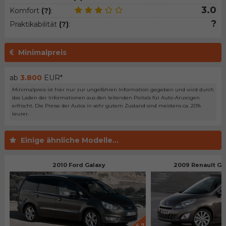
3.0
Komfort
(?)
:
?
Praktikabilität
(?)
:
Minimalpreis
ab
3.800
EUR*
Minimalpreis ist hier nur zur ungefähren Information gegeben und wird durch
das Laden der Informationen aus den leitenden Portals für Auto-Anzeigen
erfrischt. Die Preise der Autos in sehr gutem Zustand sind meistens ca. 20%
teurer.
Einige ähnliche Modelle...
2010 Ford Galaxy
2009 Renault Gra
4.7