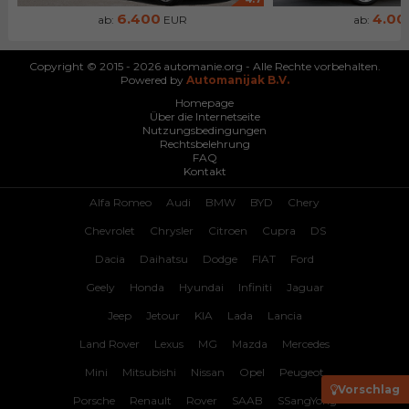
6.400
4.00
ab:
EUR
ab:
Copyright © 2015 - 2026 automanie.org - Alle Rechte vorbehalten.
Powered by
Automanijak B.V.
Homepage
Über die Internetseite
Nutzungsbedingungen
Rechtsbelehrung
FAQ
Kontakt
Alfa Romeo
Audi
BMW
BYD
Chery
Chevrolet
Chrysler
Citroen
Cupra
DS
Dacia
Daihatsu
Dodge
FIAT
Ford
Geely
Honda
Hyundai
Infiniti
Jaguar
Jeep
Jetour
KIA
Lada
Lancia
Land Rover
Lexus
MG
Mazda
Mercedes
Mini
Mitsubishi
Nissan
Opel
Peugeot
Vorschlag
Porsche
Renault
Rover
SAAB
SSangYong