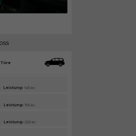
ross
 Türe
Leistung:
145 ks
Leistung:
195 ks
Leistung:
225 ks