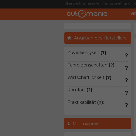
Über die Internetseite
Rechtsbelehrung
K
VI
Angaben des Herstellers
Zuverlässigkeit
(?)
:
?
Fahreigenschaften
(?)
:
?
Wirtschaftlichkeit
(?)
:
?
Komfort
(?)
:
?
Praktikabilität
(?)
:
?
Minimalpreis