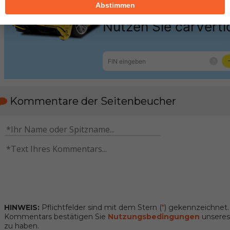
Abstimmen
Kommentare der Seitenbeucher
HINWEIS:
Pflichtfelder sind mit dem Stern (
*
) gekennzeichnet
Kommentars bestätigen Sie
Nutzungsbedingungen
unseres 
zu haben.