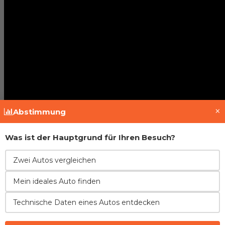
×
Abstimmung
Was ist der Hauptgrund für Ihren Besuch?
Fahrzeughistorie prüfen
Zwei Autos vergleichen
Mein ideales Auto finden
Technische Daten eines Autos entdecken