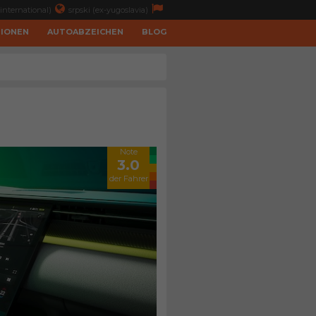
international)
srpski (ex-yugoslavia)
TIONEN
AUTOABZEICHEN
BLOG
Note
3.0
der Fahrer