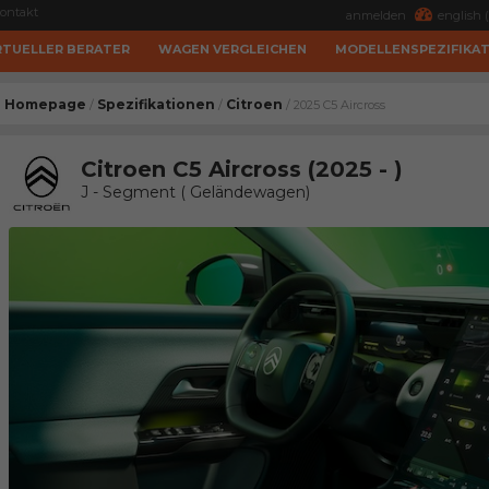
ontakt
anmelden
english (
RTUELLER BERATER
WAGEN VERGLEICHEN
MODELLENSPEZIFIKA
Homepage
Spezifikationen
Citroen
/
/
/ 2025 C5 Aircross
Citroen C5 Aircross (2025 - )
J - Segment ( Geländewagen)