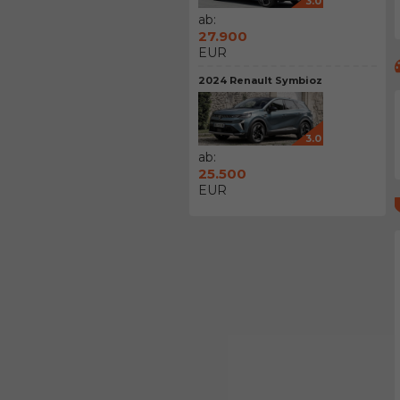
3.0
ab:
27.900
EUR
2024 Renault Symbioz
3.0
ab:
25.500
EUR