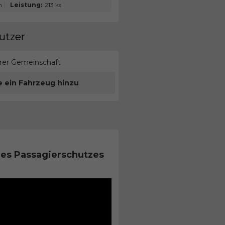
m
Leistung:
213 ks
utzer
erer Gemeinschaft
e ein Fahrzeug hinzu
es Passagierschutzes