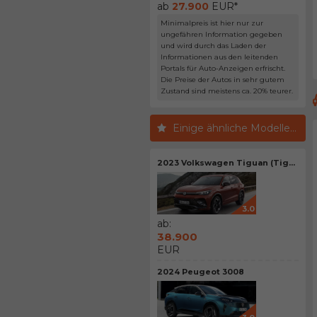
ab
27.900
EUR*
Minimalpreis ist hier nur zur
ungefähren Information gegeben
und wird durch das Laden der
Informationen aus den leitenden
Portals für Auto-Anzeigen erfrischt.
Die Preise der Autos in sehr gutem
Zustand sind meistens ca. 20% teurer.
Einige ähnliche Modelle...
2023 Volkswagen Tiguan (Tig...
3.0
ab:
38.900
EUR
2024 Peugeot 3008