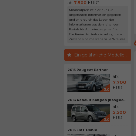
ab
7.500
EUR*
Minimalpreis ist hier nur zur
ungefähren Information gegeben
und wird durch das Laden der
Informationen aus den leitenden
Portals für Auto-Anzeigen erfrischt.
Die Preise der Autos in sehr gutem
Zustand sind meistens ca. 20% teurer.
Einige ähnliche Modelle...
2015 Peugeot Partner
ab:
7.700
EUR
3.0
2013 Renault Kangoo (Kangoo...
ab:
5.500
EUR
3.0
2015 FIAT Doblo