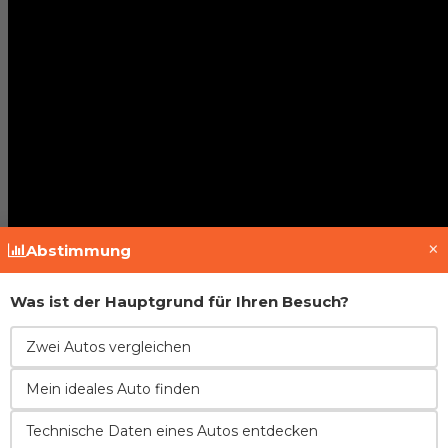
×
Abstimmung
Was ist der Hauptgrund für Ihren Besuch?
Zwei Autos vergleichen
Fahrzeughistorie prüfen
Mein ideales Auto finden
Technische Daten eines Autos entdecken