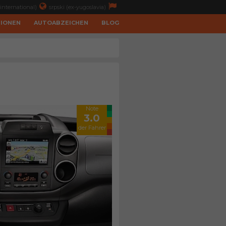
international)
srpski (ex-yugoslavia)
TIONEN
AUTOABZEICHEN
BLOG
Note
3.0
der Fahrer