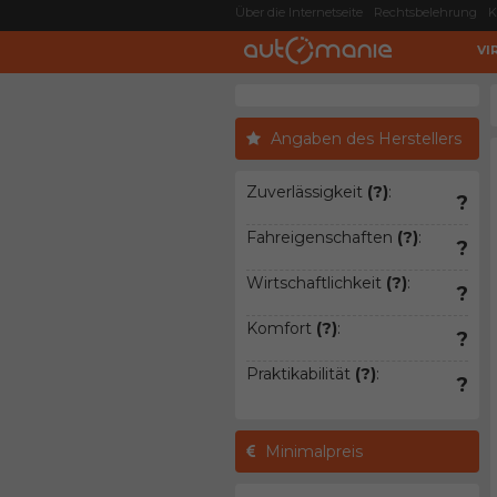
Über die Internetseite
Rechtsbelehrung
K
VI
Angaben des Herstellers
Zuverlässigkeit
(?)
:
?
Fahreigenschaften
(?)
:
?
Wirtschaftlichkeit
(?)
:
?
Komfort
(?)
:
?
Praktikabilität
(?)
:
?
Minimalpreis