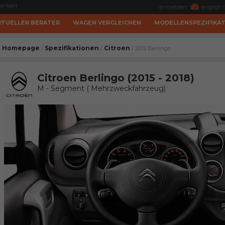
ontakt
anmelden
english (
RTUELLER BERATER
WAGEN VERGLEICHEN
MODELLENSPEZIFIKA
Homepage
Spezifikationen
Citroen
/
/
/ 2015 Berlingo
Citroen Berlingo (2015 - 2018)
M - Segment ( Mehrzweckfahrzeug)