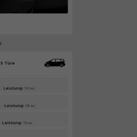
o
 5 Türe
Leistung:
110 ks
Leistung:
98 ks
Leistung:
75 ks