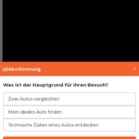
×
Abstimmung
Was ist der Hauptgrund für Ihren Besuch?
Fahrzeughistorie prüfen
Zwei Autos vergleichen
Mein ideales Auto finden
Technische Daten eines Autos entdecken