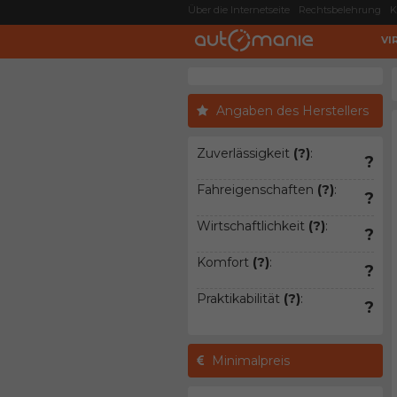
Über die Internetseite
Rechtsbelehrung
K
VI
Angaben des Herstellers
Zuverlässigkeit
(?)
:
?
Fahreigenschaften
(?)
:
?
Wirtschaftlichkeit
(?)
:
?
Komfort
(?)
:
?
Praktikabilität
(?)
:
?
Minimalpreis