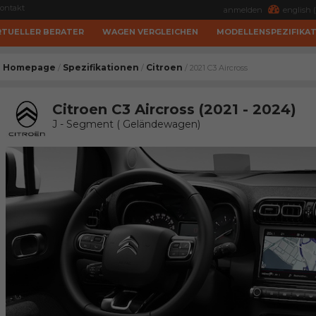
ontakt
anmelden
english (
RTUELLER BERATER
WAGEN VERGLEICHEN
MODELLENSPEZIFIKA
Homepage
Spezifikationen
Citroen
/
/
/ 2021 C3 Aircross
Citroen C3 Aircross (2021 - 2024)
J - Segment ( Geländewagen)