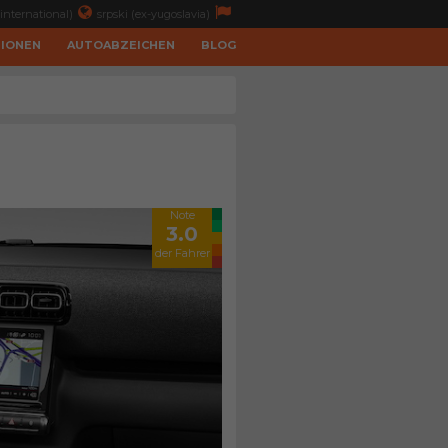
international)
srpski (ex-yugoslavia)
TIONEN
AUTOABZEICHEN
BLOG
Note
3.0
der Fahrer