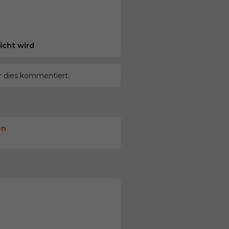
icht wird
r dies kommentiert.
en