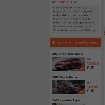
ab
11.800
EUR*
Minimalpreis ist hier nur zur
ungefähren Information gegeben
und wird durch das Laden der
Informationen aus den leitenden
Portals für Auto-Anzeigen erfrischt.
Die Preise der Autos in sehr gutem
Zustand sind meistens ca. 20% teurer.
Einige ähnliche Modelle...
2020 Opel Crossland
ab:
15.500
EUR
3.0
2019 Škoda Kamiq
ab:
11.900
EUR
3.0
2021 Hyundai Bayon