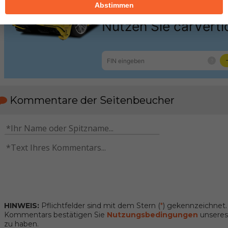
Abstimmen
Kommentare der Seitenbeucher
HINWEIS:
Pflichtfelder sind mit dem Stern (
*
) gekennzeichnet
Kommentars bestätigen Sie
Nutzungsbedingungen
unseres 
zu haben.