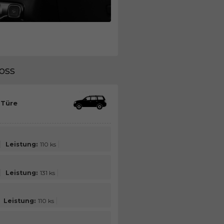
ross
 Türe
Leistung:
110 ks
Leistung:
131 ks
Leistung:
110 ks