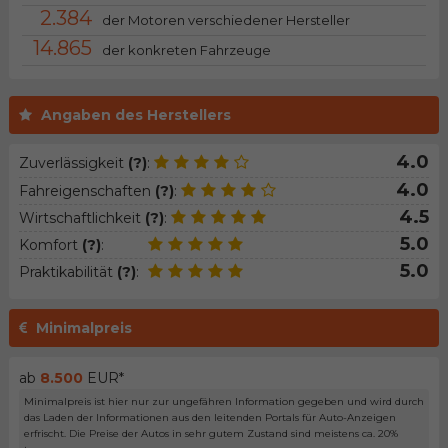
2.384
der Motoren verschiedener Hersteller
14.865
der konkreten Fahrzeuge
Angaben des Herstellers
4.0
Zuverlässigkeit
(?)
:
4.0
Fahreigenschaften
(?)
:
4.5
Wirtschaftlichkeit
(?)
:
5.0
Komfort
(?)
:
5.0
Praktikabilität
(?)
:
Minimalpreis
ab
8.500
EUR*
Minimalpreis ist hier nur zur ungefähren Information gegeben und wird durch
das Laden der Informationen aus den leitenden Portals für Auto-Anzeigen
erfrischt. Die Preise der Autos in sehr gutem Zustand sind meistens ca. 20%