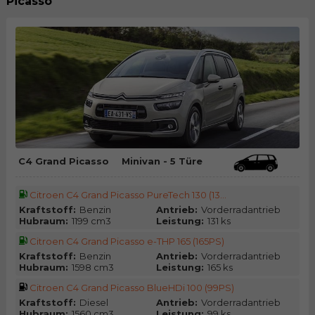
Picasso
C4 Grand Picasso
Minivan - 5 Türe
Citroen C4 Grand Picasso PureTech 130 (13...
Kraftstoff:
Benzin
Antrieb:
Vorderradantrieb
Hubraum:
1199 cm3
Leistung:
131 ks
Citroen C4 Grand Picasso e-THP 165 (165PS)
Kraftstoff:
Benzin
Antrieb:
Vorderradantrieb
Hubraum:
1598 cm3
Leistung:
165 ks
Citroen C4 Grand Picasso BlueHDi 100 (99PS)
Kraftstoff:
Diesel
Antrieb:
Vorderradantrieb
Hubraum:
1560 cm3
Leistung:
99 ks