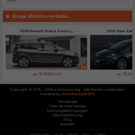
teurer.
Einige ähnliche Modelle...
2016 Renault Grand Scenic (...
2016 Opel Zafira
3.0
9.900
11.0
ab:
EUR
ab:
Copyright © 2015 - 2026 automanie.org - Alle Rechte vorbehalten.
Powered by
Automanijak B.V.
Homepage
Über die Internetseite
Nutzungsbedingungen
Rechtsbelehrung
FAQ
Kontakt
Alfa Romeo
Audi
BMW
BYD
Chery